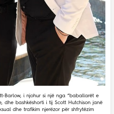
tt-Barlow, i njohur si një nga “baballarët e
 dhe bashkëshorti i tij Scott Hutchison janë
ual dhe trafikim njerëzor për shfrytëzim