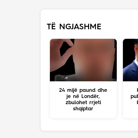
TË NGJASHME
24 mijë paund dhe
je në Londër,
pub
zbulohet rrjeti
shqiptar