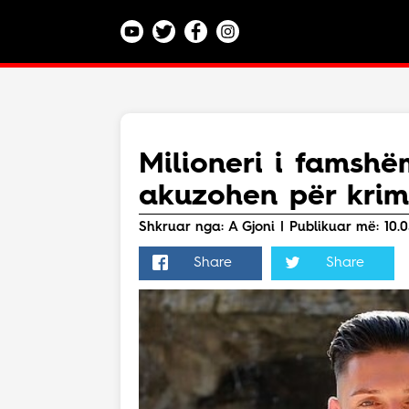
Kategoritë
Veç e Jona
Lajme
Milioneri i famshë
Teknologji
akuzohen për krim
Bota
Argëtim
Shkruar nga: A Gjoni | Publikuar më: 10.0
Maqedoni
Share
Share