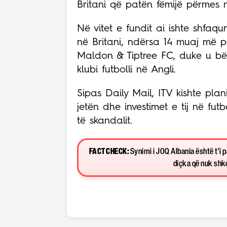
Britani që patën fëmijë përmes 
Në vitet e fundit ai ishte shfaqu
në Britani, ndërsa 14 muaj më pa
Maldon & Tiptree FC, duke u bë
klubi futbolli në Angli.
Sipas Daily Mail, ITV kishte pla
jetën dhe investimet e tij në fut
të skandalit.
FACT CHECK:
Synimi i JOQ Albania është t’i 
diçka që nuk shkon