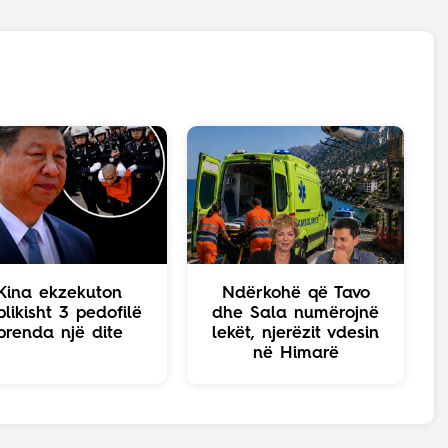
Kina ekzekuton
Ndërkohë që Tavo
likisht 3 pedofilë
dhe Sala numërojnë
brenda një dite
lekët, njerëzit vdesin
në Himarë