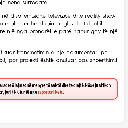
një nëne surrogate.
r në disa emisione televizive dhe reality show
rë bleu edhe klubin anglez të futbollit
rë një nga pronarët e parë hapur gay të një
nifikuar transmetimin e një dokumentari për
boll, por projekti është anuluar pas shpërthimit
paraqesë lajmet në mënyrë të saktë dhe të drejtë. Nëse ju shikoni
, jeni të lutur të na e
raportoni këtu
.