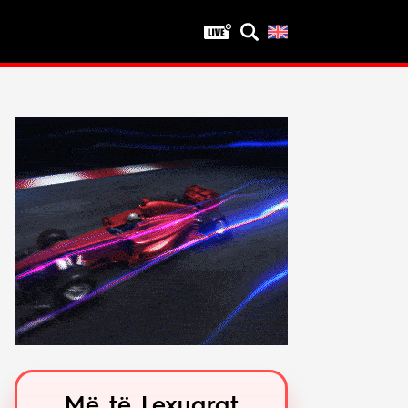
Privatësia
Politika e privatësisë
Kushtet e përdorimit
Më të Lexuarat