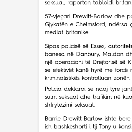
seksual, raporton tabloidi britan
57-vjeçari Drewitt-Barlow dhe par
Gjykatën e Chelmsford, ndërsa 
mediat britanike.
Sipas policisë së Essex, autorite
banesa në Danbury, Maldon dhe 
një operacioni të Drejtorisë së 
se efektivët kanë hyrë me forcë 
kriminalistikës kontrolluan zonën 
Policia deklaroi se ndaj tyre ja
sulm seksual dhe trafikim në kua
shfrytëzimi seksual.
Barrie Drewitt-Barlow ishte bërë
ish-bashkëshorti i tij Tony u kon