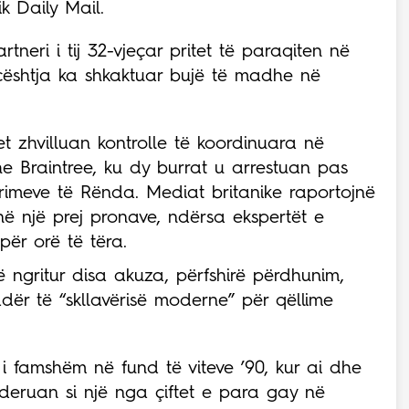
ik Daily Mail.
tneri i tij 32-vjeçar pritet të paraqiten në
çështja ka shkaktuar bujë të madhe në
tet zhvilluan kontrolle të koordinuara në
Braintree, ku dy burrat u arrestuan pas
Krimeve të Rënda. Mediat britanike raportojnë
në një prej pronave, ndërsa ekspertët e
për orë të tëra.
në ngritur disa akuza, përfshirë përdhunim,
dër të “skllavërisë moderne” për qëllime
 i famshëm në fund të viteve ’90, kur ai dhe
sideruan si një nga çiftet e para gay në