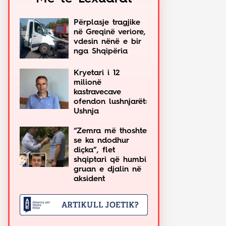
Përplasje tragjike
në Greqinë veriore,
vdesin nënë e bir
nga Shqipëria
Kryetari i 12
milionë
kastravecave
ofendon lushnjarët:
Ushnja
“Zemra më thoshte
se ka ndodhur
diçka”, flet
shqiptari që humbi
gruan e djalin në
aksident