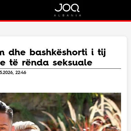
Rreth Nesh
Kontakt
Rreth Nesh
Marketing
Puno me ne!
Kontakt
m dhe bashkëshorti i tij
Live
e të rënda seksuale
5.2026, 22:46