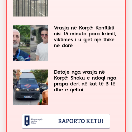
Vrasja në Korçë: Konflikti
nisi 15 minuta para krimit,
viktimës i u gjet një thikë
në dorë
Detaje nga vrasja në
Korçë: Shoku e ndoqi nga
prapa deri në kat të 3-të
dhe e qëlloi