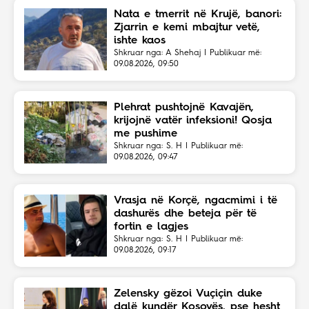
Nata e tmerrit në Krujë, banori:
Zjarrin e kemi mbajtur vetë,
ishte kaos
Shkruar nga: A Shehaj | Publikuar më:
09.08.2026, 09:50
Plehrat pushtojnë Kavajën,
krijojnë vatër infeksioni! Qosja
me pushime
Shkruar nga: S. H | Publikuar më:
09.08.2026, 09:47
Vrasja në Korçë, ngacmimi i të
dashurës dhe beteja për të
fortin e lagjes
Shkruar nga: S. H | Publikuar më:
09.08.2026, 09:17
Zelensky gëzoi Vuçiçin duke
dalë kundër Kosovës, pse hesht