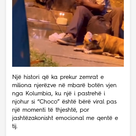
Një histori që ka prekur zemrat e
miliona njerëzve në mbarë botën vjen
nga Kolumbia, ku një i pastrehë i
njohur si “Choco” është bërë viral pas
një momenti të thjeshtë, por
jashtëzakonisht emocional me qentë e
tij.