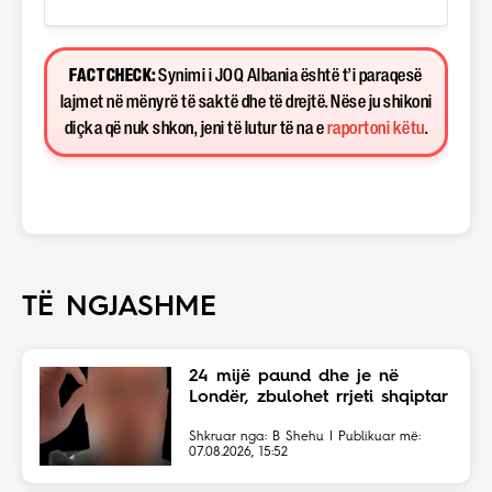
FACT CHECK:
Synimi i JOQ Albania është t’i paraqesë
lajmet në mënyrë të saktë dhe të drejtë. Nëse ju shikoni
diçka që nuk shkon, jeni të lutur të na e
raportoni këtu
.
TË NGJASHME
24 mijë paund dhe je në
Londër, zbulohet rrjeti shqiptar
Shkruar nga: B Shehu | Publikuar më:
07.08.2026, 15:52