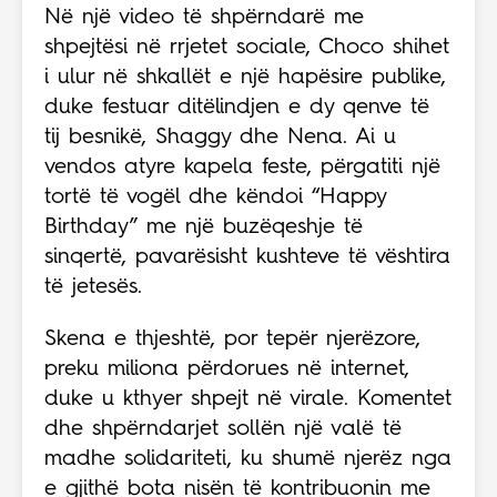
Në një video të shpërndarë me
shpejtësi në rrjetet sociale, Choco shihet
i ulur në shkallët e një hapësire publike,
duke festuar ditëlindjen e dy qenve të
tij besnikë, Shaggy dhe Nena. Ai u
vendos atyre kapela feste, përgatiti një
tortë të vogël dhe këndoi “Happy
Birthday” me një buzëqeshje të
sinqertë, pavarësisht kushteve të vështira
të jetesës.
Skena e thjeshtë, por tepër njerëzore,
preku miliona përdorues në internet,
duke u kthyer shpejt në virale. Komentet
dhe shpërndarjet sollën një valë të
madhe solidariteti, ku shumë njerëz nga
e gjithë bota nisën të kontribuonin me