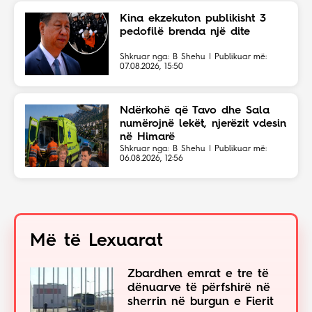
Kina ekzekuton publikisht 3
pedofilë brenda një dite
Shkruar nga: B Shehu | Publikuar më:
07.08.2026, 15:50
Ndërkohë që Tavo dhe Sala
numërojnë lekët, njerëzit vdesin
në Himarë
Shkruar nga: B Shehu | Publikuar më:
06.08.2026, 12:56
Më të Lexuarat
Zbardhen emrat e tre të
dënuarve të përfshirë në
sherrin në burgun e Fierit