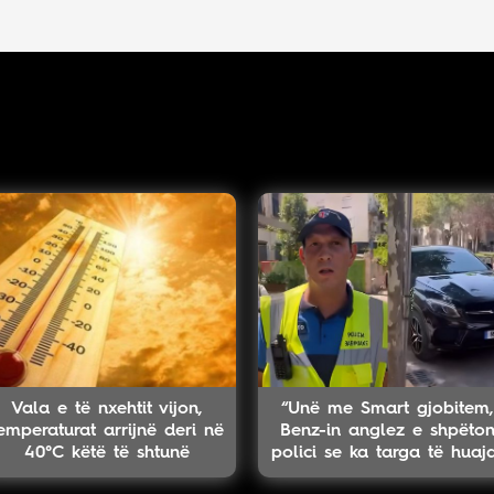
Vala e të nxehtit vijon,
“Unë me Smart gjobitem,
emperaturat arrijnë deri në
Benz-in anglez e shpëto
40°C këtë të shtunë
polici se ka targa të huaj