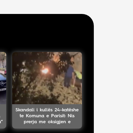
Skandali i kullës 24-katëshe
n
te Komuna e Parisit: Nis
a”
prerja me oksigjen e
kolektorit magjistral në