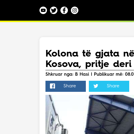
Kategoritë
Veç e Jona
Lajme
Kolona të gjata në
Teknologji
Kosova, pritje der
Bota
Argëtim
Shkruar nga: B Hasi | Publikuar më: 08.01.
Maqedoni
Share
Share