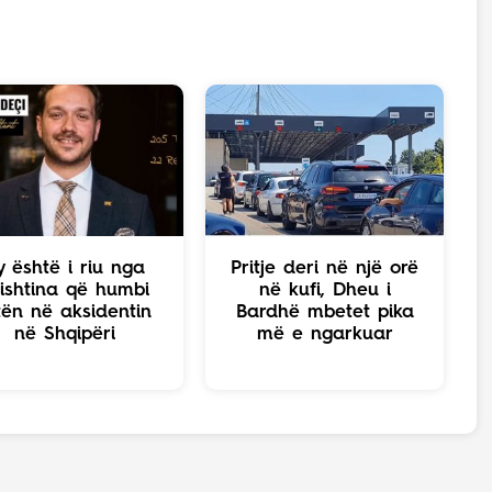
y është i riu nga
Pritje deri në një orë
ishtina që humbi
në kufi, Dheu i
tën në aksidentin
Bardhë mbetet pika
në Shqipëri
më e ngarkuar