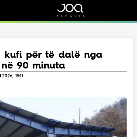
Rreth Nesh
Kontakt
Rreth Nesh
Marketing
Puno me ne!
Kontakt
 kufi për të dalë nga
Live
i në 90 minuta
2026, 15:11