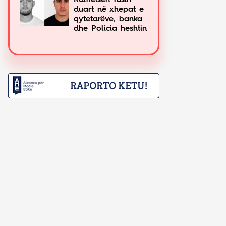
Raiffeisen fusin
duart në xhepat e
qytetarëve, banka
dhe Policia heshtin