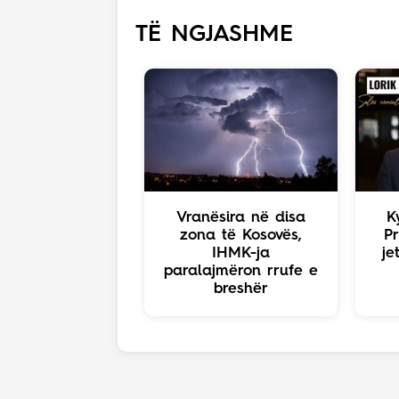
TË NGJASHME
Vranësira në disa
K
zona të Kosovës,
Pr
IHMK-ja
je
paralajmëron rrufe e
breshër