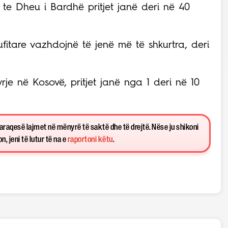
 te Dheu i Bardhë pritjet janë deri në 40
kufitare vazhdojnë të jenë më të shkurtra, deri
yrje në Kosovë, pritjet janë nga 1 deri në 10
paraqesë lajmet në mënyrë të saktë dhe të drejtë. Nëse ju shikoni
, jeni të lutur të na e
raportoni këtu
.