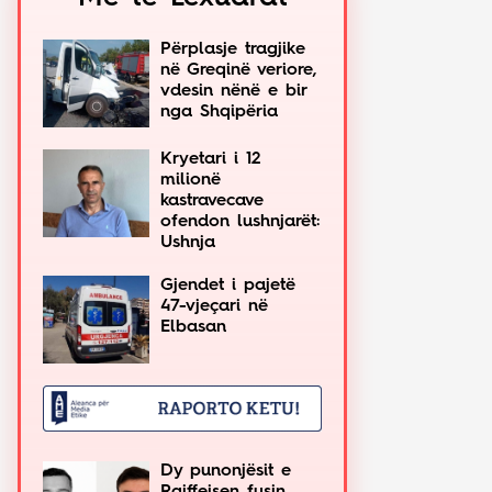
Përplasje tragjike
në Greqinë veriore,
vdesin nënë e bir
nga Shqipëria
Kryetari i 12
milionë
kastravecave
ofendon lushnjarët:
Ushnja
Gjendet i pajetë
47-vjeçari në
Elbasan
Dy punonjësit e