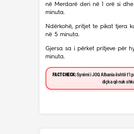
në Merdarë deri në 1 orë si dhe
minuta.
Ndërkohë, pritjet te pikat tjera 
në 5 minuta.
Gjersa sa i përket pritjeve për h
minuta.
FACT CHECK:
Synimi i JOQ Albania është t’i 
diçka që nuk shkon