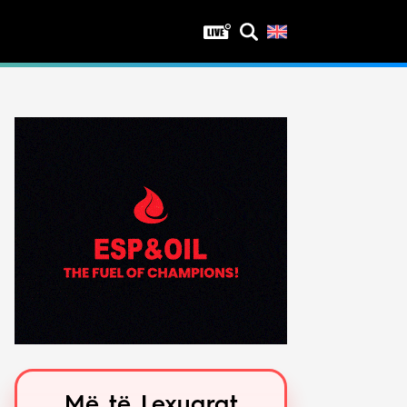
Privatësia
Politika e privatësisë
Kushtet e përdorimit
Më të Lexuarat