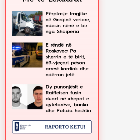
Përplasje tragjike
në Greqinë veriore,
vdesin nënë e bir
nga Shqipëria
E rëndë në
Roskovec: Pa
sherrin e të birit,
69-vjeçari pëson
arrest kardiak dhe
ndërron jetë
Dy punonjësit e
Raiffeisen fusin
duart në xhepat e
qytetarëve, banka
dhe Policia heshtin