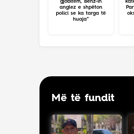
gjobitem, Benz-in
kat
anglez e shpëton
Par
polici se ka targa të
ok
huaja”
Më të fundit