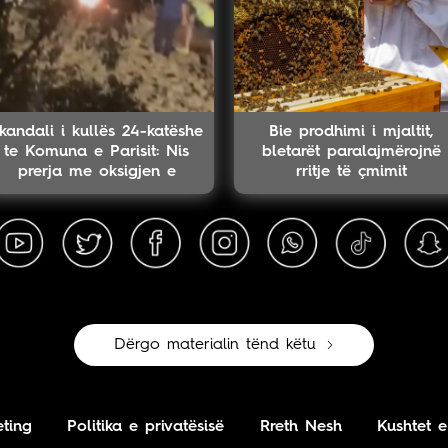
kandali i kullës 24-katëshe
Bie prodhimi i mjaltit,
te Komuna e Parisit: Nis
bletarët paralajmërojnë
prerja me oksigjen e
rritje të çmimit
kolektorit magjistral në
fshehtësi
Dërgo materialin tënd këtu
ting
Politika e privatësisë
Rreth Nesh
Kushtet e