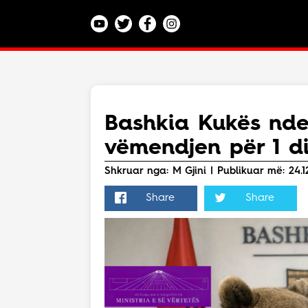
Kategoritë
Veç e Jona
Lajme
Bashkia Kukës nde
Teknologji
vëmendjen për 1 d
Bota
Argëtim
Shkruar nga: M Gjini | Publikuar më: 24.1
Maqedoni
Share
Share