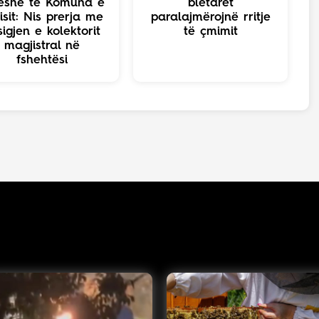
ëshe te Komuna e
bletarët
isit: Nis prerja me
paralajmërojnë rritje
sigjen e kolektorit
të çmimit
magjistral në
fshehtësi