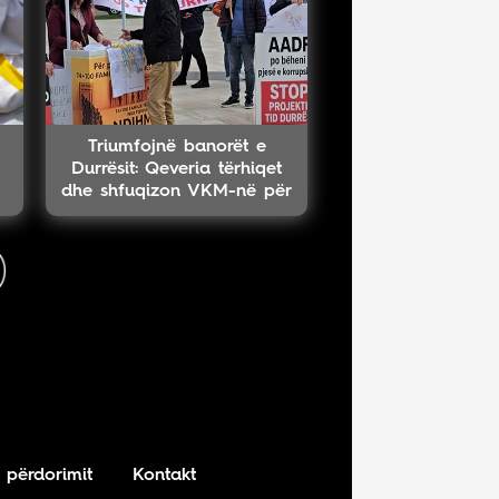
Triumfojnë banorët e
Durrësit: Qeveria tërhiqet
dhe shfuqizon VKM-në për
projektin TID
 përdorimit
Kontakt