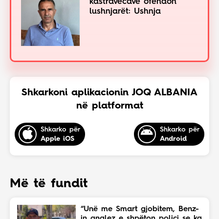
kastravecave ofendon
lushnjarët: Ushnja
Shkarkoni aplikacionin JOQ ALBANIA
në platformat
Shkarko për
Shkarko për
Apple iOS
Android
Më të fundit
“Unë me Smart gjobitem, Benz-
in anglez e shpëton polici se ka