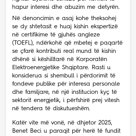
hapur interesi dhe abuzim me detyrën.
Në denoncimin e asaj kohe theksohej
se dy shtetasit e huaj kishin ekspertizë
në certifikime të gjuhës angleze
(TOEFL), ndërkohë që mbetej e paqartë
se çfarë kontributi real mund të kishin
dhënë si këshilltarë në Korporatën
Elektroenergjetike Shqiptare. Rasti u
konsiderua si shembull i përdorimit të
fondeve publike për interesa personale
dhe familjare, në një institucion kyç të
sektorit energjetik, i përfshirë prej vitesh
në tendera të diskutueshëm.
Katër vite më vonë, në dhjetor 2025,
Benet Beci u paraqit për herë të fundit