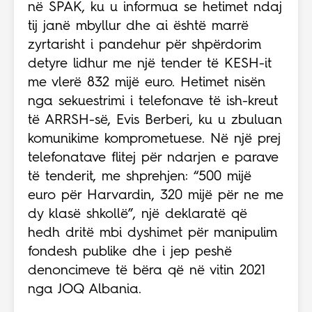
në SPAK, ku u informua se hetimet ndaj
tij janë mbyllur dhe ai është marrë
zyrtarisht i pandehur për shpërdorim
detyre lidhur me një tender të KESH-it
me vlerë 832 mijë euro. Hetimet nisën
nga sekuestrimi i telefonave të ish-kreut
të ARRSH-së, Evis Berberi, ku u zbuluan
komunikime komprometuese. Në një prej
telefonatave flitej për ndarjen e parave
të tenderit, me shprehjen: “500 mijë
euro për Harvardin, 320 mijë për ne me
dy klasë shkollë”, një deklaratë që
hedh dritë mbi dyshimet për manipulim
fondesh publike dhe i jep peshë
denoncimeve të bëra që në vitin 2021
nga JOQ Albania.