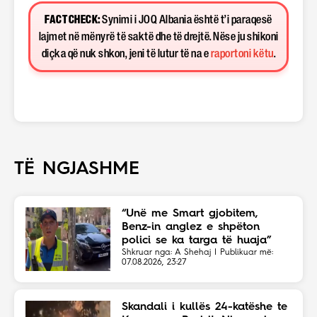
FACT CHECK:
Synimi i JOQ Albania është t’i paraqesë
lajmet në mënyrë të saktë dhe të drejtë. Nëse ju shikoni
diçka që nuk shkon, jeni të lutur të na e
raportoni këtu
.
TË NGJASHME
“Unë me Smart gjobitem,
Benz-in anglez e shpëton
polici se ka targa të huaja”
Shkruar nga: A Shehaj | Publikuar më:
07.08.2026, 23:27
Skandali i kullës 24-katëshe te