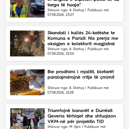
targa të huaja”
Shkruar nga: A Shehaj | Publikuar më:
07.08.2026, 23:27
Skandali i kullës 24-katëshe te
Komuna e Parisit: Nis prerja me
oksigjen e kolektorit magjistral
në fshehtësi
Shkruar nga: A Shehaj | Publikuar më:
07.08.2026, 22:56
Bie prodhimi i mjaltit, bletarët
paralajmërojnë rritje të çmimit
Shkruar nga: A Shehaj | Publikuar më:
07.08.2026, 22:28
Triumfojnë banorët e Durrësit:
Qeveria tërhiqet dhe shfuqizon
VKM-në për projektin TID
Shkruar nga: M Gjini | Publikuar më: