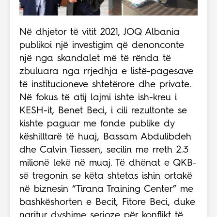
Në dhjetor të vitit 2021, JOQ Albania
publikoi një investigim që denonconte
një nga skandalet më të rënda të
zbuluara nga rrjedhja e listë-pagesave
të institucioneve shtetërore dhe private.
Në fokus të atij lajmi ishte ish-kreu i
KESH-it, Benet Beci, i cili rezultonte se
kishte paguar me fonde publike dy
këshilltarë të huaj, Bassam Abdulibdeh
dhe Calvin Tiessen, secilin me rreth 2.3
milionë lekë në muaj. Të dhënat e QKB-
së tregonin se këta shtetas ishin ortakë
në biznesin “Tirana Training Center” me
bashkëshorten e Becit, Fitore Beci, duke
ngritur dyshime serioze për konflikt të