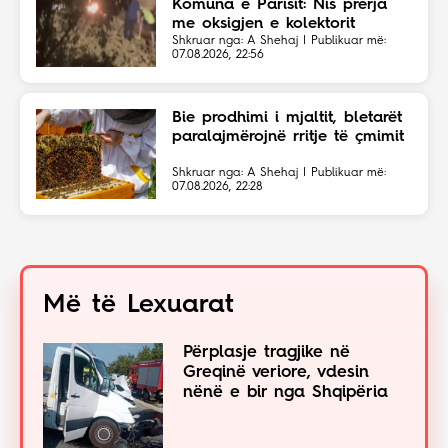
Komuna e Parisit: Nis prerja
me oksigjen e kolektorit
magjistral në fshehtësi
Shkruar nga: A Shehaj | Publikuar më:
07.08.2026, 22:56
Bie prodhimi i mjaltit, bletarët
paralajmërojnë rritje të çmimit
Shkruar nga: A Shehaj | Publikuar më:
07.08.2026, 22:28
Më të Lexuarat
Përplasje tragjike në
Greqinë veriore, vdesin
nënë e bir nga Shqipëria