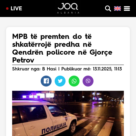
LIVE
MPB të premten do të
shkatërrojë predha në
Qendrën policore në Gjorçe
Petrov
Shkruar nga: B Hasi | Publikuar më: 13.11.2025, 11:13