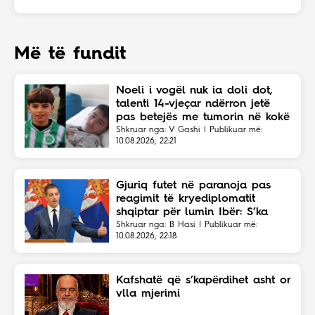
Më të fundit
Noeli i vogël nuk ia doli dot,
talenti 14-vjeçar ndërron jetë
pas betejës me tumorin në kokë
Shkruar nga: V Gashi | Publikuar më:
10.08.2026, 22:21
Gjuriq futet në paranoja pas
reagimit të kryediplomatit
shqiptar për lumin Ibër: S’ka
vend për Shqipërinë e Madhe
Shkruar nga: B Hasi | Publikuar më:
10.08.2026, 22:18
Kafshatë që s’kapërdihet asht or
vlla mjerimi