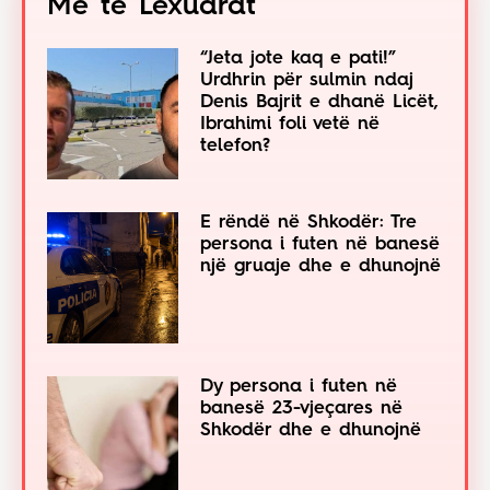
Më të Lexuarat
“Jeta jote kaq e pati!”
Urdhrin për sulmin ndaj
Denis Bajrit e dhanë Licët,
Ibrahimi foli vetë në
telefon?
E rëndë në Shkodër: Tre
persona i futen në banesë
një gruaje dhe e dhunojnë
Dy persona i futen në
banesë 23-vjeçares në
Shkodër dhe e dhunojnë