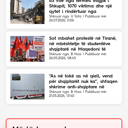
63 vite nga tërmeti tragjik i
Shkupit, 1070 viktima dhe një
qytet i rindërtuar nga
solidariteti botëror
Shkruar nga: U Tafa | Publikuar më:
26.07.2026, 11:06
Sot mbahet protestë në Tiranë,
në mbështetje të studentëve
shqiptarë në Maqedoni të
Veriut
Shkruar nga: B Hasi | Publikuar më:
26.05.2026, 08:45
“As në tokë as në qiell, vend
për shqiptarët nuk ka”, shfaqen
shkrime anti-shqiptare në
Shkup
Shkruar nga: B Hasi | Publikuar më:
21.05.2026, 13:40