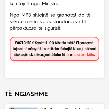
kumtojnë nga Ministria.
Nga MPB shtojnë se granatat do të
shkatërrohen sipas standardeve të
përcaktuara të sigurisë.
FACT CHECK:
Synimi i JOQ Albania është t’i paraqesë
lajmet në mënyrë të saktë dhe të drejtë. Nëse ju shikoni
diçka që nuk shkon, jeni të lutur të na e
raportoni këtu
.
TË NGJASHME