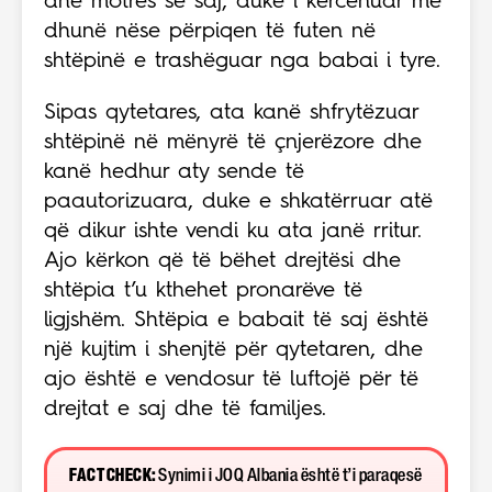
dhe motrës së saj, duke i kërcënuar me
dhunë nëse përpiqen të futen në
shtëpinë e trashëguar nga babai i tyre.
Sipas qytetares, ata kanë shfrytëzuar
shtëpinë në mënyrë të çnjerëzore dhe
kanë hedhur aty sende të
paautorizuara, duke e shkatërruar atë
që dikur ishte vendi ku ata janë rritur.
Ajo kërkon që të bëhet drejtësi dhe
shtëpia t’u kthehet pronarëve të
ligjshëm. Shtëpia e babait të saj është
një kujtim i shenjtë për qytetaren, dhe
ajo është e vendosur të luftojë për të
drejtat e saj dhe të familjes.
FACT CHECK:
Synimi i JOQ Albania është t’i paraqesë