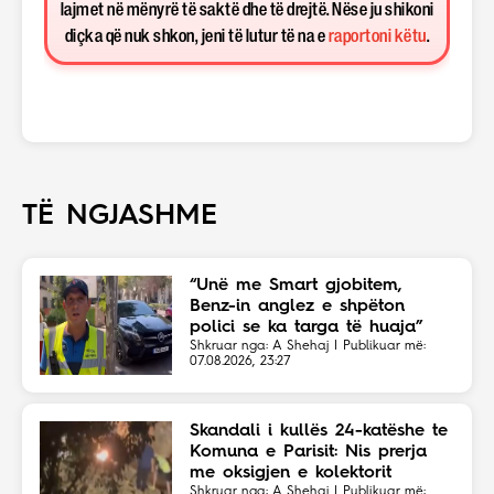
lajmet në mënyrë të saktë dhe të drejtë. Nëse ju shikoni
diçka që nuk shkon, jeni të lutur të na e
raportoni këtu
.
TË NGJASHME
“Unë me Smart gjobitem,
Benz-in anglez e shpëton
polici se ka targa të huaja”
Shkruar nga: A Shehaj | Publikuar më:
07.08.2026, 23:27
Skandali i kullës 24-katëshe te
Komuna e Parisit: Nis prerja
me oksigjen e kolektorit
Shkruar nga: A Shehaj | Publikuar më: