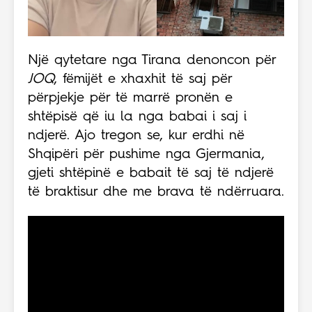
Një qytetare nga Tirana denoncon për
JOQ
, fëmijët e xhaxhit të saj për
përpjekje për të marrë pronën e
shtëpisë që iu la nga babai i saj i
ndjerë. Ajo tregon se, kur erdhi në
Shqipëri për pushime nga Gjermania,
gjeti shtëpinë e babait të saj të ndjerë
të braktisur dhe me brava të ndërruara.