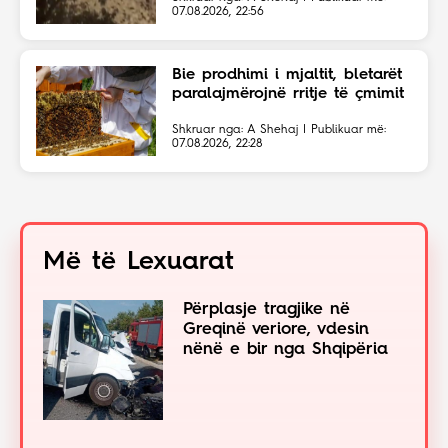
magjistral në fshehtësi
07.08.2026, 22:56
Bie prodhimi i mjaltit, bletarët
paralajmërojnë rritje të çmimit
Shkruar nga: A Shehaj | Publikuar më:
07.08.2026, 22:28
Më të Lexuarat
Përplasje tragjike në
Greqinë veriore, vdesin
nënë e bir nga Shqipëria