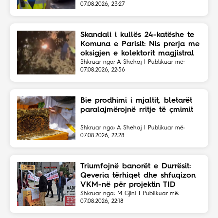
07.08.2026, 23:27
Skandali i kullës 24-katëshe te
Komuna e Parisit: Nis prerja me
oksigjen e kolektorit magjistral
në fshehtësi
Shkruar nga: A Shehaj | Publikuar më:
07.08.2026, 22:56
Bie prodhimi i mjaltit, bletarët
paralajmërojnë rritje të çmimit
Shkruar nga: A Shehaj | Publikuar më:
07.08.2026, 22:28
Triumfojnë banorët e Durrësit:
Qeveria tërhiqet dhe shfuqizon
VKM-në për projektin TID
Shkruar nga: M Gjini | Publikuar më:
07.08.2026, 22:18