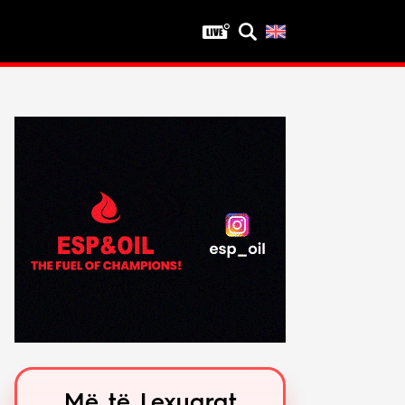
Privatësia
Politika e privatësisë
Kushtet e përdorimit
Më të Lexuarat