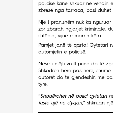
policisë kanë shkuar në vendin e
zbresë nga tarraca, pasi duhet 
Një i pranishëm nuk ka nguruar q
zor zbardh ngjarjet kriminale, du
shtëpia, vijnë e marrin këta.
Pamjet janë të qarta! Qytetari n
automjetin e policisë.
Nëse i njëjti vrull pune do të zb
Shkodrën herë pas here, shumë p
autorët do të gjendeshin më pa
tyre.
“
Shoqërohet në polici qytetari n
fuste ujë në dyqan,
” shkruan nj