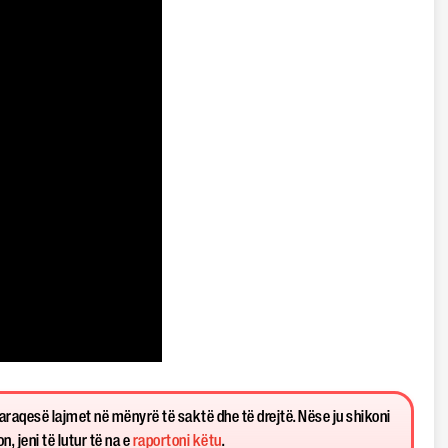
paraqesë lajmet në mënyrë të saktë dhe të drejtë. Nëse ju shikoni
, jeni të lutur të na e
raportoni këtu
.