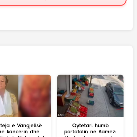
teja e Vangjelisë
Qytetari humb
e kancerin dhe
portofolin në Kamëz: