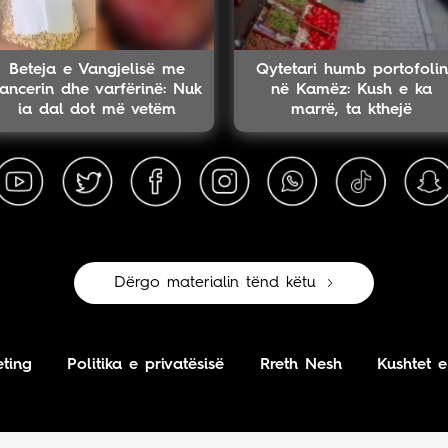
Beteja e Vangjelisë me
Qytetari humb portofolin
ancerin dhe varfërinë: Nuk
në Kamëz: Kush e ka
ia dal dot më vetëm
marrë, ta kthejë
Dërgo materialin tënd këtu
ting
Politika e privatësisë
Rreth Nesh
Kushtet e