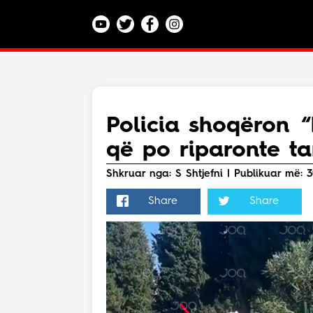
Kategoritë
Veç e Jona
Lajme
Policia shoqëron “
Teknologji
që po riparonte t
Bota
Argëtim
Shkruar nga: S Shtjefni | Publikuar më: 30
Maqedoni
Share
Share