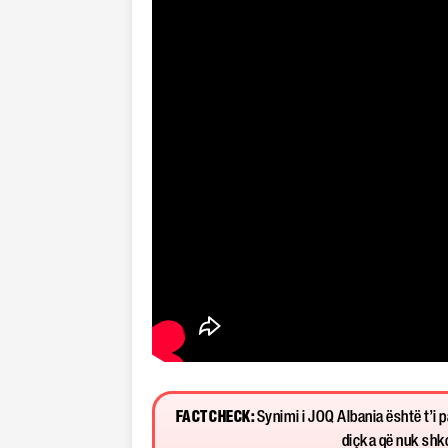
FACT CHECK:
Synimi i JOQ Albania është t’i 
diçka që nuk shkon