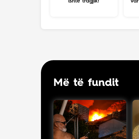
ishte tragjik!
var
Më të fundit