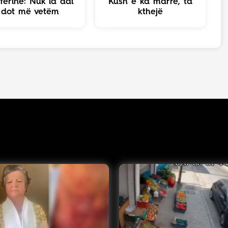
fërinë: Nuk ia dal
Kush e ka marrë, ta
dot më vetëm
kthejë