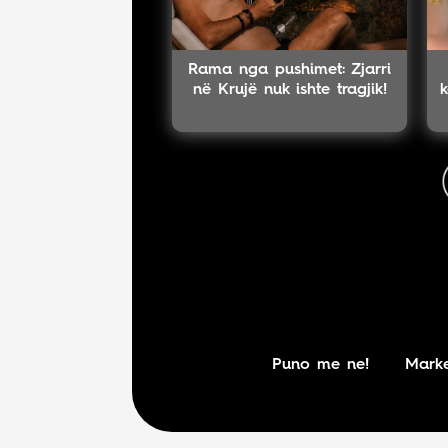
Rama nga pushimet: Zjarri
në Krujë nuk ishte tragjik!
k
Puno me ne!
Marke