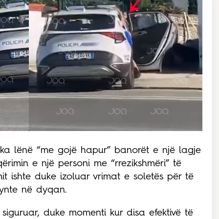
 ka lënë “me gojë hapur” banorët e një lagje
ërimin e një personi me “rrezikshmëri” të
mit ishte duke izoluar vrimat e soletës për të
hynte në dyqan.
iguruar, duke momenti kur disa efektivë të