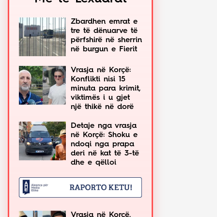
Zbardhen emrat e
tre të dënuarve të
përfshirë në sherrin
në burgun e Fierit
Vrasja në Korçë:
Konflikti nisi 15
minuta para krimit,
viktimës i u gjet
një thikë në dorë
Detaje nga vrasja
në Korçë: Shoku e
ndoqi nga prapa
deri në kat të 3-të
dhe e qëlloi
Vrasja në Korçë,