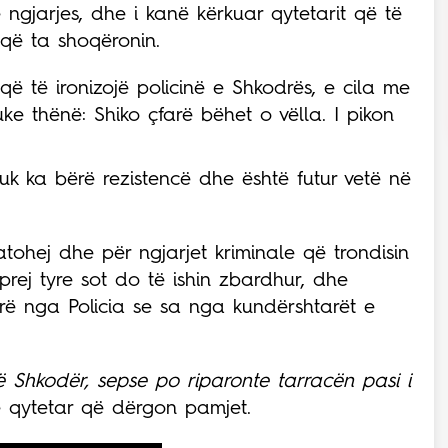
 ngjarjes, dhe i kanë kërkuar qytetarit që të
që ta shoqëronin.
ë të ironizojë policinë e Shkodrës, e cila me
ke thënë: Shiko çfarë bëhet o vëlla. I pikon
uk ka bërë rezistencë dhe është futur vetë në
atohej dhe për ngjarjet kriminale që trondisin
rej tyre sot do të ishin zbardhur, dhe
rë nga Policia se sa nga kundërshtarët e
ë Shkodër, sepse po riparonte tarracën pasi i
ë qytetar që dërgon pamjet.