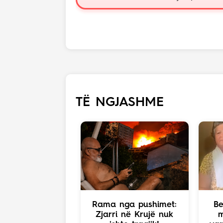
TË NGJASHME
Rama nga pushimet:
Be
Zjarri në Krujë nuk
m