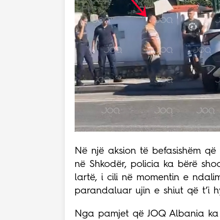
Në një aksion të befasishëm që
në Shkodër, policia ka bërë shoq
lartë, i cili në momentin e ndali
parandaluar ujin e shiut që t’i 
Nga pamjet që JOQ Albania ka s