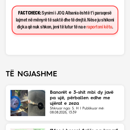
FACT CHECK:
Synimi i JOQ Albania është t’i paraqesë
lajmet në mënyrë të saktë dhe të drejtë. Nëse ju shikoni
diçka që nuk shkon, jeni të lutur të na e
raportoni këtu
.
TË NGJASHME
Banorët e 3-shit mbi dy javë
pa ujë, përballen edhe me
ujërat e zeza
Shkruar nga: S. H | Publikuar më:
08.08.2026, 13:39