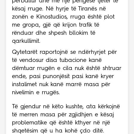
përballur dhe me një pengesë tjetër të
kësaj rruge. Në hyrje të Tiranës në
zonën e Kinostudios, rruga është plot
me gropa, gjë që krijon trafik të
rënduar dhe shpesh bllokim të
qarkullimit.
Qytetarët raportojnë se ndërhyrjet për
të vendosur disa tubacione kanë
dëmtuar rrugën e cila nuk është shtruar
ende, pasi punonjësit pasi kanë kryer
instalimet nuk kanë marrë masa për
nivelimin e rrugës.
Të gjendur në këto kushte, ata kërkojnë
të merren masa për zgjidhjen e kësaj
problematike që është kthyer në një
shqetësim që u ha kohë çdo ditë.