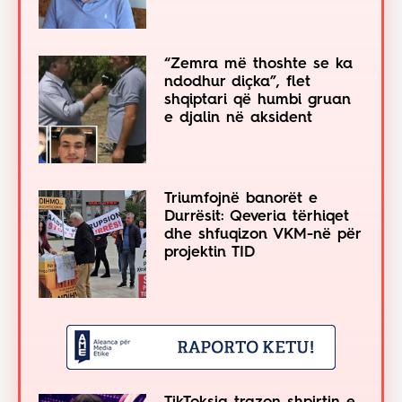
“Zemra më thoshte se ka
ndodhur diçka”, flet
shqiptari që humbi gruan
e djalin në aksident
Triumfojnë banorët e
Durrësit: Qeveria tërhiqet
dhe shfuqizon VKM-në për
projektin TID