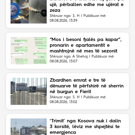
ujë, përballen edhe me ujërat e
zeza
Shkruar nga: S. H | Publikuar më:
08.08.2026, 13:39
“Mos i besoni fjalës pa kapar”,
pronarin e apartamentit e
mashtrojnë në mes të sezonit
Shkruar nga: A Shehaj | Publikuar më:
08.08.2026, 13:07
Zbardhen emrat e tre të
dënuarve të përfshirë në sherrin
në burgun e Fierit
Shkruar nga: S. H | Publikuar më:
08.08.2026, 13:02
‘Trimit’ nga Kosova nuk i dalin
3 korsitë, lëviz me shpejtësi te
emergjenca