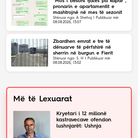
“Mos i besoni fjalës pa kapar”,
pronarin e apartamentit e
mashtrojnë në mes të sezonit
Shkruar nga: A Shehaj | Publikuar më:
08.08.2026, 13:07
Zbardhen emrat e tre të
dënuarve të përfshirë në
sherrin në burgun e Fierit
Shkruar nga: S. H | Publikuar më:
08.08.2026, 13:02
Më të Lexuarat
Kryetari i 12 milionë
kastravecave ofendon
lushnjarët: Ushnja