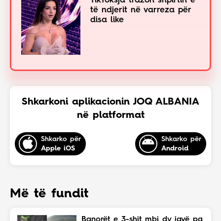
TikToksja trazon shpirtin e
të ndjerit në varreza për
disa like
Shkarkoni aplikacionin JOQ ALBANIA
në platformat
Shkarko për
Shkarko për
Apple iOS
Android
Më të fundit
Banorët e 3-shit mbi dy javë pa