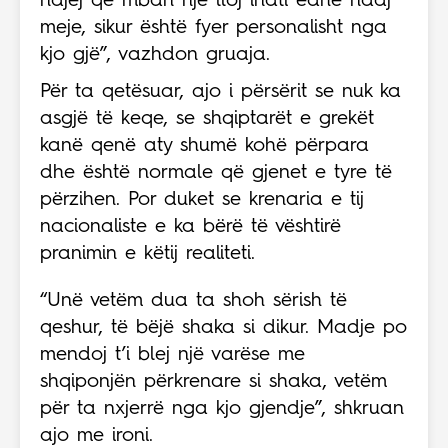
ndjej që mban një lloj inati edhe ndaj
meje, sikur është fyer personalisht nga
kjo gjë”, vazhdon gruaja.
Për ta qetësuar, ajo i përsërit se nuk ka
asgjë të keqe, se shqiptarët e grekët
kanë qenë aty shumë kohë përpara
dhe është normale që gjenet e tyre të
përzihen. Por duket se krenaria e tij
nacionaliste e ka bërë të vështirë
pranimin e këtij realiteti.
“Unë vetëm dua ta shoh sërish të
qeshur, të bëjë shaka si dikur. Madje po
mendoj t’i blej një varëse me
shqiponjën përkrenare si shaka, vetëm
për ta nxjerrë nga kjo gjendje”, shkruan
ajo me ironi.