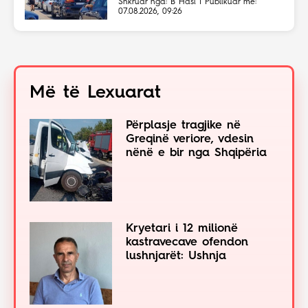
Shkruar nga: B Hasi | Publikuar më:
07.08.2026, 09:26
Më të Lexuarat
Përplasje tragjike në
Greqinë veriore, vdesin
nënë e bir nga Shqipëria
Kryetari i 12 milionë
kastravecave ofendon
lushnjarët: Ushnja