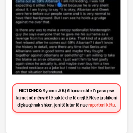
FACT CHECK:
Synimi i JOQ Albania është t’i paraqesë
lajmet në mënyrë të saktë dhe të drejtë. Nëse ju shikoni
diçka që nuk shkon, jeni të lutur të na e
raportoni këtu
.