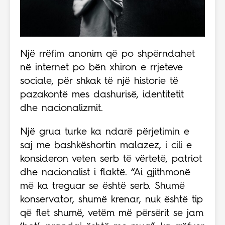
Një rrëfim anonim që po shpërndahet
në internet po bën xhiron e rrjeteve
sociale, për shkak të një historie të
pazakontë mes dashurisë, identitetit
dhe nacionalizmit.
Një grua turke ka ndarë përjetimin e
saj me bashkëshortin malazez, i cili e
konsideron veten serb të vërtetë, patriot
dhe nacionalist i flaktë. “Ai gjithmonë
më ka treguar se është serb. Shumë
konservator, shumë krenar, nuk është tip
që flet shumë, vetëm më përsërit se jam