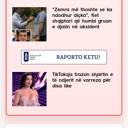
“Zemra më thoshte se ka
ndodhur diçka”, flet
shqiptari që humbi gruan
e djalin në aksident
TikToksja trazon shpirtin e
të ndjerit në varreza për
disa like