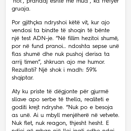
‘hot’, prandaj është me mua”, ka rrëfyer
gruaja.
Por gjithçka ndryshoi këtë vit, kur ajo
vendosi ta bindte të shoqin të bënte
një test ADN-je. “Në fillim hezitoi shumë,
por në fund pranoi… ndoshta sepse unë
flas shumë dhe nuk pushoj derisa ta
arrij timen”, shkruan ajo me humor.
Rezultati? Një shok i madh: 59%
shqiptar.
Aty ku priste të dëgjonte për gjurmë
sllave apo serbe të thella, realiteti e
goditi krejt ndryshe. “Nuk po e besoja
as unë. Ai u mbyll menjëherë në vetvete.
Nuk flet, nuk reagon, thjesht hesht. E