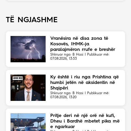
TË NGJASHME
Vranësira në disa zona të
Kosovës, IHMK-ja
paralajmëron rrufe e breshër
Shkruar nga: B Hasi | Publikuar më:
07.08.2026, 13:33
Ky është i riu nga Prishtina që
humbi jetën në aksidentin në
Shqipëri
Shkruar nga: B Hasi | Publikuar më:
07.08.2026, 13:20
Pritje deri në një orë në kufi,
Dheu i Bardhë mbetet pika më
e ngarkuar