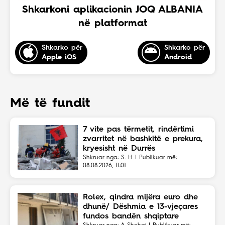
Shkarkoni aplikacionin JOQ ALBANIA
në platformat
Shkarko për
Shkarko për
Apple iOS
Android
Më të fundit
7 vite pas tërmetit, rindërtimi
zvarritet në bashkitë e prekura,
kryesisht në Durrës
Shkruar nga: S. H | Publikuar më:
08.08.2026, 11:01
Rolex, qindra mijëra euro dhe
dhunë/ Dëshmia e 13-vjeçares
fundos bandën shqiptare