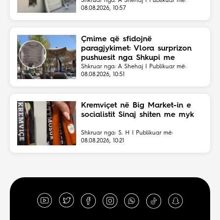
Shkruar nga: A Shehaj | Publikuar më:
08.08.2026, 10:57
Çmime që sfidojnë
paragjykimet: Vlora surprizon
pushuesit nga Shkupi me
faturën ekonomike
Shkruar nga: A Shehaj | Publikuar më:
08.08.2026, 10:51
Kremviçet në Big Market-in e
socialistit Sinaj shiten me myk
Shkruar nga: S. H | Publikuar më:
08.08.2026, 10:21