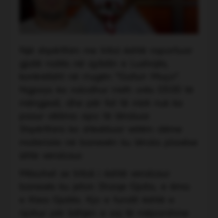
Një shpërthim me tritol është raportuar
gjatë natës në qytetin e Lushnjës,
konkretisht në rrugën “Gafurr Muço”.
Ngjarja ka ndodhur rreth orës 03:00 të
mëngjesit, dhe për fat të mirë nuk ka
pasur viktima apo të lënduar.
Shpërthimi ka shkaktuar vetëm dëme
materiale në banesën ku lënda plasëse
ishte vendosur.
Mësohet se tritoli i është vendosur
banesës ku jeton Shaqe Gjata, e ëma
e Klea Gjatës. Kjo e fundit është e
njohur për lidhjen e saj të mëparshme