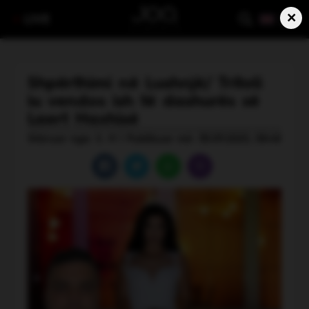
×
LIVE
Shpërthimi në Lushnjë/ Tritoli
iu vendos ish të dashurës së
Laert Haxhisë
Shkruar nga: S. H | Publikuar më: 30.09.2025, 08:48