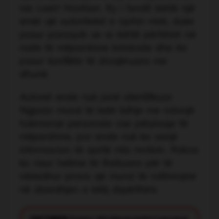
me Laert Haxhiun. Ky i fundit është një
emër që autoritetet e njohin mirë, duke
pasur parasysh se ai është përfshirë në
raste të mëparshme kriminale dhe ka
pasur konflikte të shoqëruara me
dhunë.
Autoret ende nuk janë identifikuar.
Ngjarja mund të ketë lidhje me ndonjë
hakmarrje personale ose përplasje të
mëparshme, por ende nuk ka asnjë
informacion të qartë mbi motivin. Policia
ka nisur hetime të thelluara për të
mbledhur prova që mund të ndihmojnë
në zbardhjen e këtij shpërthimi.