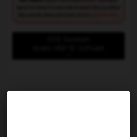
FACT CHECK:
Synimi i JOQ Albania është t’i paraqesë
lajmet në mënyrë të saktë dhe të drejtë. Nëse ju shikoni
diçka që nuk shkon, jeni të lutur të na e
raportoni këtu
.
JOQ Sondazh
KLIKO PËR TË VOTUAR
Kush meriton të shpallet
“Heroi i muajit Korrik”?
TË NGJASHME
Çifti i moshuar realizon
ëndrrën e jetës: Pas 34 vitesh
bëhen prindër të dy vajzave
Shkruar nga: A Shehaj | Publikuar më: