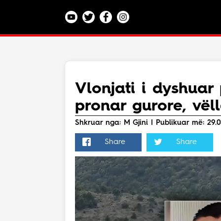
Kategoritë
Veç e Jona
Lajme
Vlonjati i dyshuar 
Teknologji
pronar gurore, vëll
Bota
Argëtim
Shkruar nga: M Gjini | Publikuar më: 29.0
Maqedoni
Share
Share