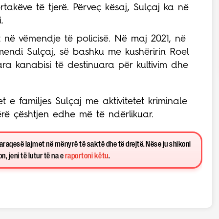
rtakëve të tjerë. Përveç kësaj, Sulçaj ka në
.
 në vëmendje të policisë. Në maj 2021, në
azmendi Sulçaj, së bashku me kushëririn Roel
ra kanabisi të destinuara për kultivim dhe
t e familjes Sulçaj me aktivitetet kriminale
rë çështjen edhe më të ndërlikuar.
paraqesë lajmet në mënyrë të saktë dhe të drejtë. Nëse ju shikoni
, jeni të lutur të na e
raportoni këtu
.