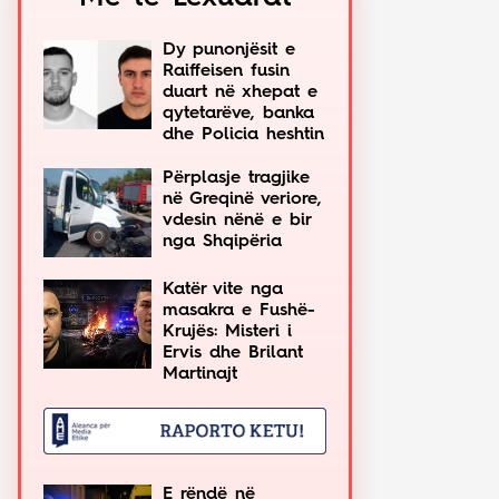
Dy punonjësit e
Raiffeisen fusin
duart në xhepat e
qytetarëve, banka
dhe Policia heshtin
Përplasje tragjike
në Greqinë veriore,
vdesin nënë e bir
nga Shqipëria
Katër vite nga
masakra e Fushë-
Krujës: Misteri i
Ervis dhe Brilant
Martinajt
E rëndë në