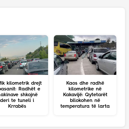
fik kilometrik drejt
Kaos dhe radhë
basanit: Radhët e
kilometrike në
akinave shkojnë
Kakavijë: Qytetarët
deri te tuneli i
bllokohen në
Krrabës
temperatura të larta