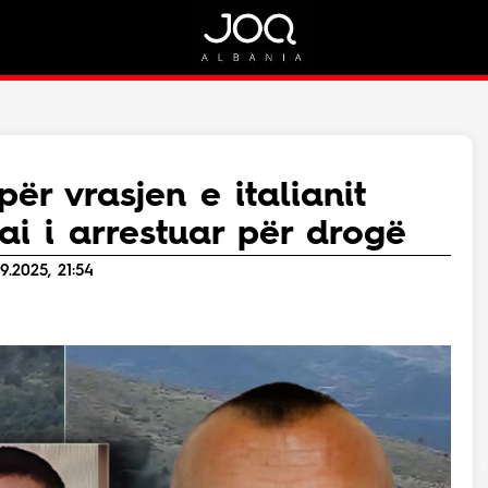
Rreth Nesh
Kontakt
Rreth Nesh
Marketing
Puno me ne!
Kontakt
për vrasjen e italianit
Live
ai i arrestuar për drogë
9.2025, 21:54