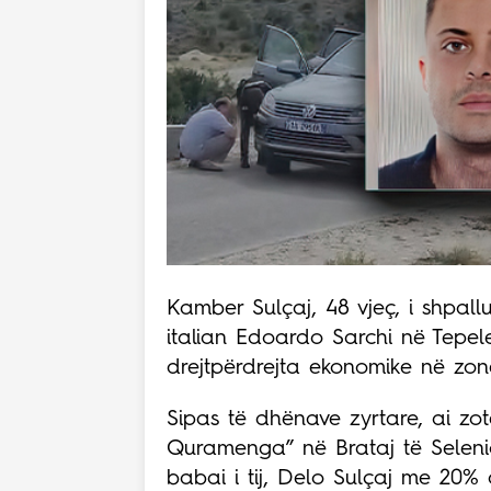
Kamber Sulçaj, 48 vjeç, i shpall
italian Edoardo Sarchi në Tepele
drejtpërdrejta ekonomike në zon
Sipas të dhënave zyrtare, ai zo
Quramenga” në Brataj të Selenic
babai i tij, Delo Sulçaj me 20% d