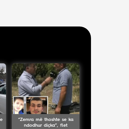
ke
“Zemra më thoshte se ka
ndodhur diçka”, flet