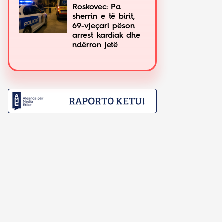
Roskovec: Pa
sherrin e të birit,
69-vjeçari pëson
arrest kardiak dhe
ndërron jetë