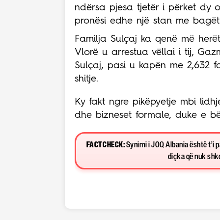
ndërsa pjesa tjetër i përket dy o
pronësi edhe një stan me bagëti
Familja Sulçaj ka qenë më herët
Vlorë u arrestua vëllai i tij, G
Sulçaj, pasi u kapën me 2,632 fa
shitje.
Ky fakt ngre pikëpyetje mbi lidhje
dhe bizneset formale, duke e bë
FACT CHECK:
Synimi i JOQ Albania është t’i 
diçka që nuk shkon