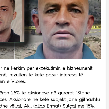
ur në kërkim për ekzekutimin e biznesmenit
në, rezulton të ketë pasur interesa të
ën e Vlorës.
tëron 25% të aksioneve në guroret “Stone
ës. Aksionarë në këtë subjekt janë gjithashtu
he vëllai, Akil (alias Ermal) Sulçaj me 15%,