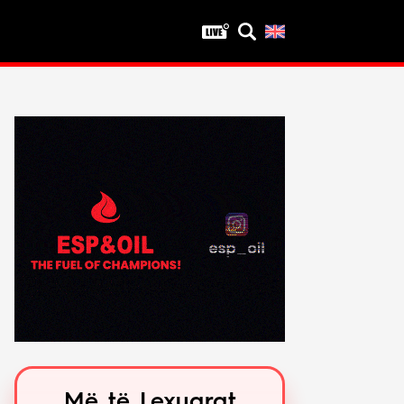
Privatësia
Politika e privatësisë
Kushtet e përdorimit
Më të Lexuarat