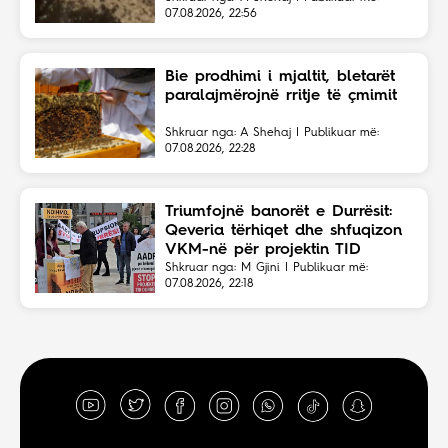
07.08.2026, 22:56
Bie prodhimi i mjaltit, bletarët
paralajmërojnë rritje të çmimit
Shkruar nga: A Shehaj | Publikuar më:
07.08.2026, 22:28
Triumfojnë banorët e Durrësit:
Qeveria tërhiqet dhe shfuqizon
VKM-në për projektin TID
Shkruar nga: M Gjini | Publikuar më:
07.08.2026, 22:18