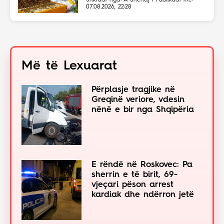
Shkruar nga: A Shehaj | Publikuar më:
07.08.2026, 22:28
Më të Lexuarat
Përplasje tragjike në
Greqinë veriore, vdesin
nënë e bir nga Shqipëria
E rëndë në Roskovec: Pa
sherrin e të birit, 69-
vjeçari pëson arrest
kardiak dhe ndërron jetë