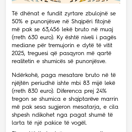
Të dhënat e fundit zyrtare zbulojnë se
50% e punonjësve në Shqipëri fitojnë
më pak se 63,456 lekë bruto në muaj
(rreth 630 euro). Ky është niveli i pagës
mediane për tremujorin e dytë të vitit
2025, treguesi që pasqyron më qartë
realitetin e shumicës së punonjësve.
Ndërkohë, paga mesatare bruto në të
njëjtën periudhë ishte mbi 83 mijë lekë
(rreth 830 euro). Diferenca prej 24%
tregon se shumica e shqiptarëve marrin
më pak sesa sugjeron mesatarja, e cila
shpesh ndikohet nga pagat shumë të
larta të një pakice të vogël.