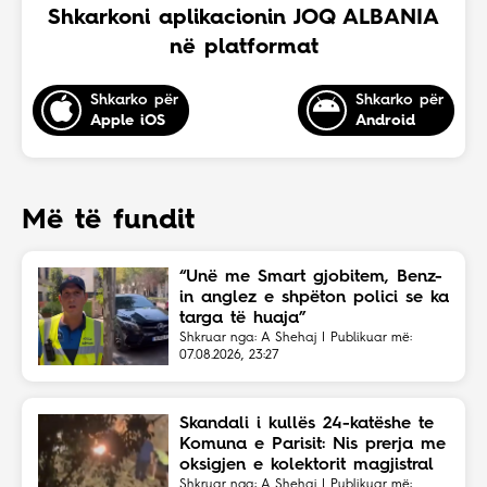
Shkarkoni aplikacionin JOQ ALBANIA
në platformat
Shkarko për
Shkarko për
Apple iOS
Android
Më të fundit
“Unë me Smart gjobitem, Benz-
in anglez e shpëton polici se ka
targa të huaja”
Shkruar nga: A Shehaj | Publikuar më:
07.08.2026, 23:27
Skandali i kullës 24-katëshe te
Komuna e Parisit: Nis prerja me
oksigjen e kolektorit magjistral
në fshehtësi
Shkruar nga: A Shehaj | Publikuar më: