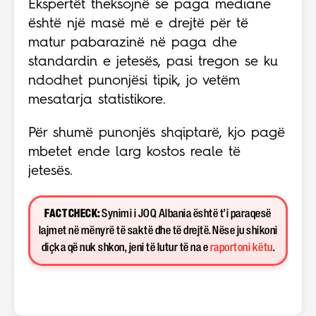
Ekspertët theksojnë se paga mediane
është një masë më e drejtë për të
matur pabarazinë në paga dhe
standardin e jetesës, pasi tregon se ku
ndodhet punonjësi tipik, jo vetëm
mesatarja statistikore.
Për shumë punonjës shqiptarë, kjo pagë
mbetet ende larg kostos reale të
jetesës.
FACT CHECK:
Synimi i JOQ Albania është t’i paraqesë
lajmet në mënyrë të saktë dhe të drejtë. Nëse ju shikoni
diçka që nuk shkon, jeni të lutur të na e
raportoni këtu
.