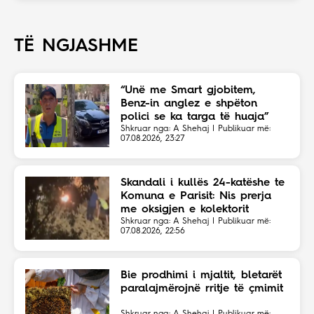
TË NGJASHME
“Unë me Smart gjobitem,
Benz-in anglez e shpëton
polici se ka targa të huaja”
Shkruar nga: A Shehaj | Publikuar më:
07.08.2026, 23:27
Skandali i kullës 24-katëshe te
Komuna e Parisit: Nis prerja
me oksigjen e kolektorit
magjistral në fshehtësi
Shkruar nga: A Shehaj | Publikuar më:
07.08.2026, 22:56
Bie prodhimi i mjaltit, bletarët
paralajmërojnë rritje të çmimit