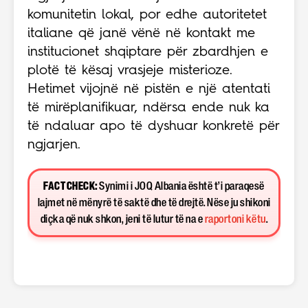
komunitetin lokal, por edhe autoritetet
italiane që janë vënë në kontakt me
institucionet shqiptare për zbardhjen e
plotë të kësaj vrasjeje misterioze.
Hetimet vijojnë në pistën e një atentati
të mirëplanifikuar, ndërsa ende nuk ka
të ndaluar apo të dyshuar konkretë për
ngjarjen.
FACT CHECK:
Synimi i JOQ Albania është t’i paraqesë
lajmet në mënyrë të saktë dhe të drejtë. Nëse ju shikoni
diçka që nuk shkon, jeni të lutur të na e
raportoni këtu
.