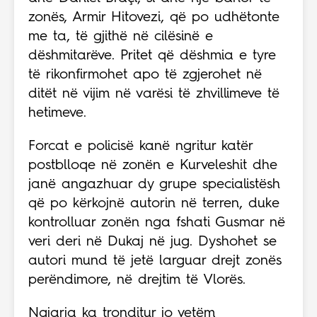
zonës, Armir Hitovezi, që po udhëtonte
me ta, të gjithë në cilësinë e
dëshmitarëve. Pritet që dëshmia e tyre
të rikonfirmohet apo të zgjerohet në
ditët në vijim në varësi të zhvillimeve të
hetimeve.
Forcat e policisë kanë ngritur katër
postblloqe në zonën e Kurveleshit dhe
janë angazhuar dy grupe specialistësh
që po kërkojnë autorin në terren, duke
kontrolluar zonën nga fshati Gusmar në
veri deri në Dukaj në jug. Dyshohet se
autori mund të jetë larguar drejt zonës
perëndimore, në drejtim të Vlorës.
Ngjarja ka tronditur jo vetëm