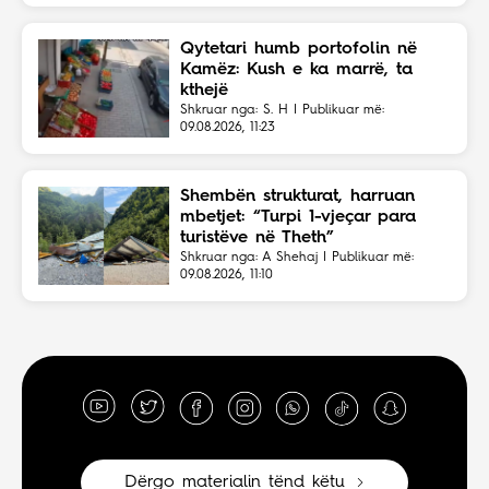
Qytetari humb portofolin në
Kamëz: Kush e ka marrë, ta
kthejë
Shkruar nga: S. H | Publikuar më:
09.08.2026, 11:23
Shembën strukturat, harruan
mbetjet: “Turpi 1-vjeçar para
turistëve në Theth”
Shkruar nga: A Shehaj | Publikuar më:
09.08.2026, 11:10
Dërgo materialin tënd këtu