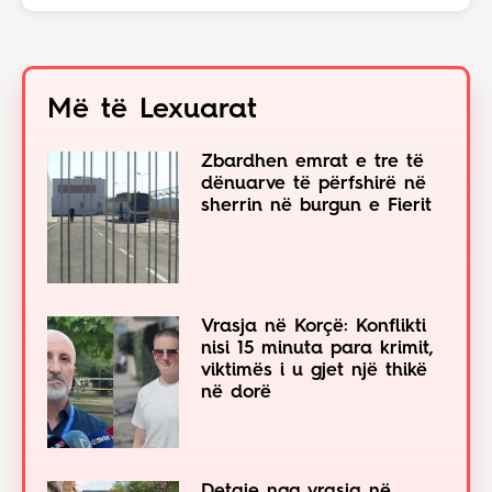
Më të Lexuarat
Zbardhen emrat e tre të
dënuarve të përfshirë në
sherrin në burgun e Fierit
Vrasja në Korçë: Konflikti
nisi 15 minuta para krimit,
viktimës i u gjet një thikë
në dorë
Detaje nga vrasja në