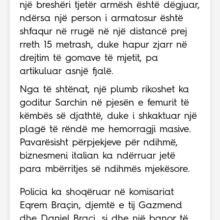
një breshëri tjetër armësh është dëgjuar,
ndërsa një person i armatosur është
shfaqur në rrugë në një distancë prej
rreth 15 metrash, duke hapur zjarr në
drejtim të gomave të mjetit, pa
artikuluar asnjë fjalë.
Nga të shtënat, një plumb rikoshet ka
goditur Sarchin në pjesën e femurit të
këmbës së djathtë, duke i shkaktuar një
plagë të rëndë me hemorragji masive.
Pavarësisht përpjekjeve për ndihmë,
biznesmeni italian ka ndërruar jetë
para mbërritjes së ndihmës mjekësore.
Policia ka shoqëruar në komisariat
Eqrem Braçin, djemtë e tij Gazmend
dhe Daniel Braçi, si dhe një banor të