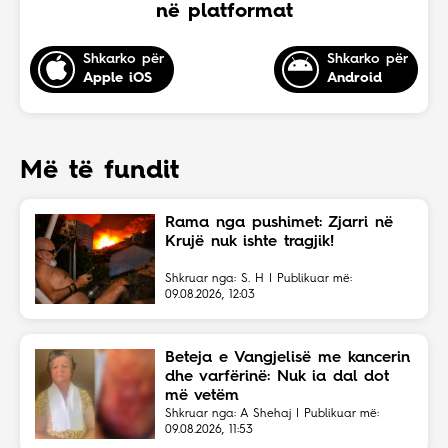
në platformat
Shkarko për
Shkarko për
Apple iOS
Android
Më të fundit
Rama nga pushimet: Zjarri në
Krujë nuk ishte tragjik!
Shkruar nga: S. H | Publikuar më:
09.08.2026, 12:03
Beteja e Vangjelisë me kancerin
dhe varfërinë: Nuk ia dal dot
më vetëm
Shkruar nga: A Shehaj | Publikuar më:
09.08.2026, 11:53