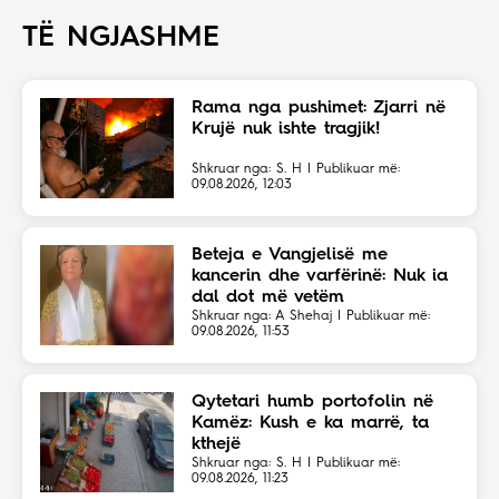
TË NGJASHME
Rama nga pushimet: Zjarri në
Krujë nuk ishte tragjik!
Shkruar nga: S. H | Publikuar më:
09.08.2026, 12:03
Beteja e Vangjelisë me
kancerin dhe varfërinë: Nuk ia
dal dot më vetëm
Shkruar nga: A Shehaj | Publikuar më:
09.08.2026, 11:53
Qytetari humb portofolin në
Kamëz: Kush e ka marrë, ta
kthejë
Shkruar nga: S. H | Publikuar më:
09.08.2026, 11:23