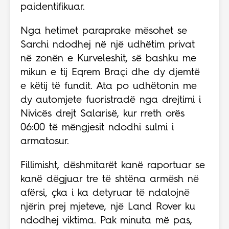
paidentifikuar.
Nga hetimet paraprake mësohet se
Sarchi ndodhej në një udhëtim privat
në zonën e Kurveleshit, së bashku me
mikun e tij Eqrem Braçi dhe dy djemtë
e këtij të fundit. Ata po udhëtonin me
dy automjete fuoristradë nga drejtimi i
Nivicës drejt Salarisë, kur rreth orës
06:00 të mëngjesit ndodhi sulmi i
armatosur.
Fillimisht, dëshmitarët kanë raportuar se
kanë dëgjuar tre të shtëna armësh në
afërsi, çka i ka detyruar të ndalojnë
njërin prej mjeteve, një Land Rover ku
ndodhej viktima. Pak minuta më pas,