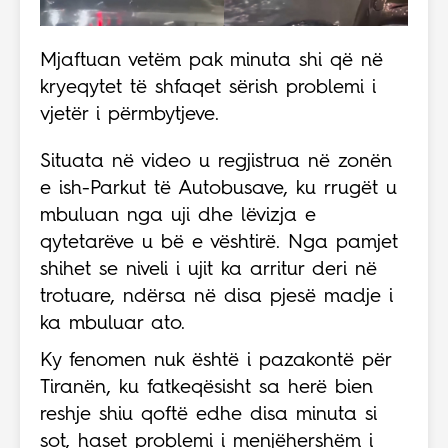
Mjaftuan vetëm pak minuta shi që në
kryeqytet të shfaqet sërish problemi i
vjetër i përmbytjeve.
Situata në video u regjistrua në zonën
e ish-Parkut të Autobusave, ku rrugët u
mbuluan nga uji dhe lëvizja e
qytetarëve u bë e vështirë. Nga pamjet
shihet se niveli i ujit ka arritur deri në
trotuare, ndërsa në disa pjesë madje i
ka mbuluar ato.
Ky fenomen nuk është i pazakontë për
Tiranën, ku fatkeqësisht sa herë bien
reshje shiu qoftë edhe disa minuta si
sot, haset problemi i menjëhershëm i