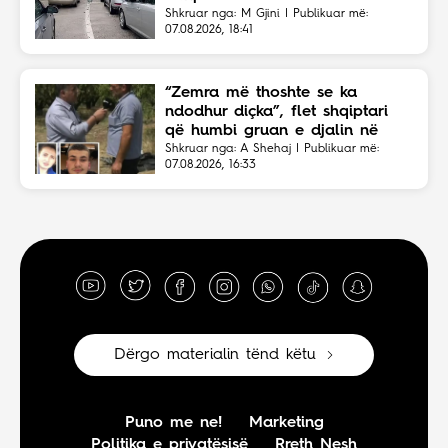
Shkruar nga: M Gjini | Publikuar më:
07.08.2026, 18:41
“Zemra më thoshte se ka
ndodhur diçka”, flet shqiptari
që humbi gruan e djalin në
aksident
Shkruar nga: A Shehaj | Publikuar më:
07.08.2026, 16:33
Dërgo materialin tënd këtu
Puno me ne!
Marketing
Politika e privatësisë
Rreth Nesh