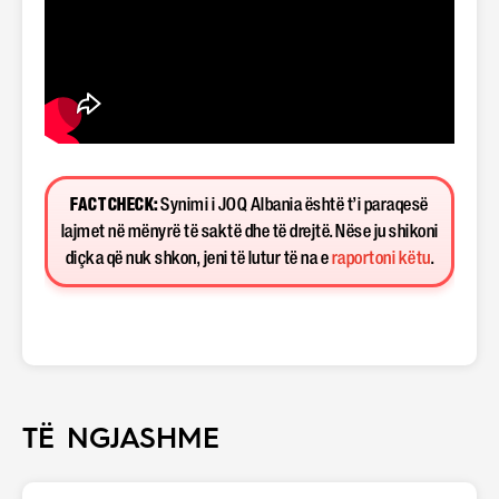
FACT CHECK:
Synimi i JOQ Albania është t’i paraqesë
lajmet në mënyrë të saktë dhe të drejtë. Nëse ju shikoni
diçka që nuk shkon, jeni të lutur të na e
raportoni këtu
.
TË NGJASHME