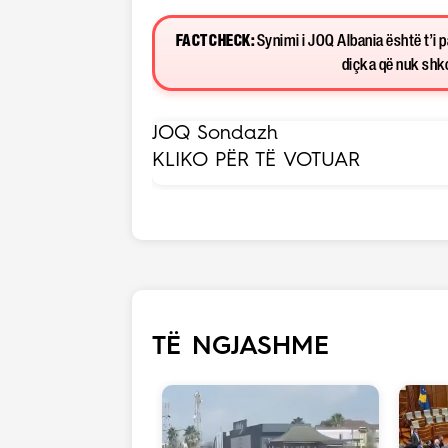
FACT CHECK:
Synimi i JOQ Albania është t’i 
diçka që nuk shkon
JOQ Sondazh
KLIKO PËR TË VOTUAR
TË NGJASHME