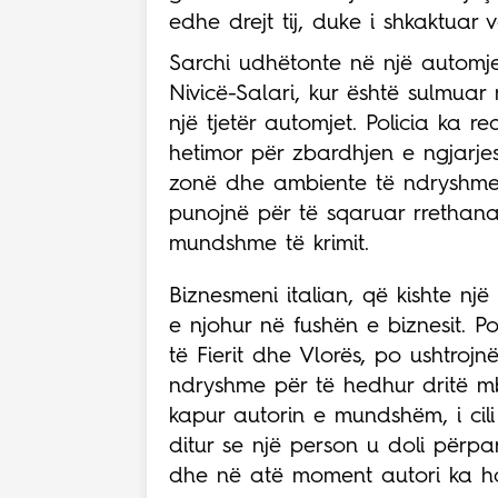
edhe drejt tij, duke i shkaktuar 
Sarchi udhëtonte në një automjet
Nivicë-Salari, kur është sulmuar
një tjetër automjet. Policia ka 
hetimor për zbardhjen e ngjarjes
zonë dhe ambiente të ndryshme 
punojnë për të sqaruar rrethanat
mundshme të krimit.
Biznesmeni italian, që kishte një
e njohur në fushën e biznesit. 
të Fierit dhe Vlorës, po ushtroj
ndryshme për të hedhur dritë mb
kapur autorin e mundshëm, i cili
ditur se një person u doli përp
dhe në atë moment autori ka hap