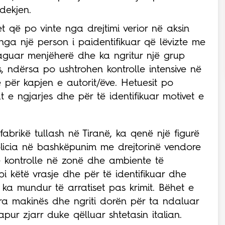
vdekjen.
 që po vinte nga drejtimi verior në aksin
 nga një person i paidentifikuar që lëvizte me
reaguar menjëherë dhe ka ngritur një grup
, ndërsa po ushtrohen kontrolle intensive në
për kapjen e autorit/ëve. Hetuesit po
 e ngjarjes dhe për të identifikuar motivet e
 fabrikë tullash në Tiranë, ka qenë një figurë
Policia në bashkëpunim me drejtorinë vendore
në kontrolle në zonë dhe ambiente të
i këtë vrasje dhe për të identifikuar dhe
 ka mundur të arratiset pas krimit. Bëhet e
ara makinës dhe ngriti dorën për ta ndaluar
ur zjarr duke qëlluar shtetasin italian.