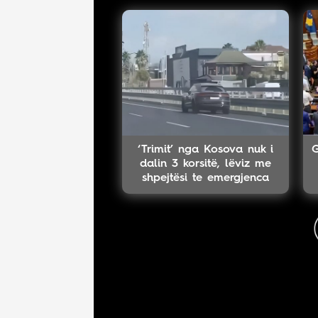
‘Trimit’ nga Kosova nuk i
G
dalin 3 korsitë, lëviz me
shpejtësi te emergjenca