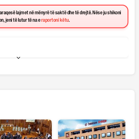
paraqesë lajmet në mënyrë të saktë dhe të drejtë. Nëse ju shikoni
, jeni të lutur të na e
raportoni këtu
.