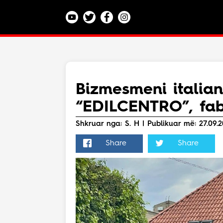
Kategoritë
Veç e Jona
Lajme
Bizmesmeni italian
Teknologji
“EDILCENTRO”, fabr
Bota
Argëtim
Shkruar nga: S. H | Publikuar më: 27.09.2
Maqedoni
Share
Share