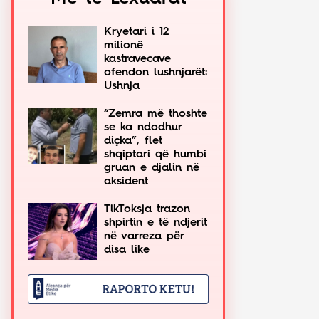
Kryetari i 12
milionë
kastravecave
ofendon lushnjarët:
Ushnja
“Zemra më thoshte
se ka ndodhur
diçka”, flet
shqiptari që humbi
gruan e djalin në
aksident
TikToksja trazon
shpirtin e të ndjerit
në varreza për
disa like