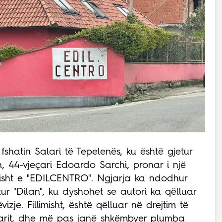
fshatin Salari të Tepelenës, ku është gjetur
n, 44-vjeçari Edoardo Sarchi, pronar i një
etisht e "EDILCENTRO". Ngjarja ka ndodhur
r "Dilan", ku dyshohet se autori ka qëlluar
zje. Fillimisht, është qëlluar në drejtim të
çarit, dhe më pas janë shkëmbyer plumba