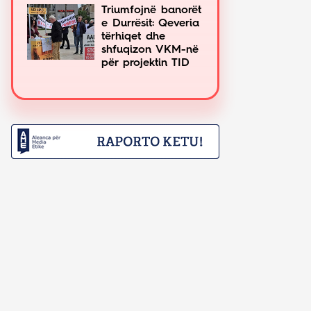
Triumfojnë banorët
e Durrësit: Qeveria
tërhiqet dhe
shfuqizon VKM-në
për projektin TID