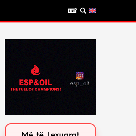
Privatësia
Politika e privatësisë
Kushtet e përdorimit
Më të Lexuarat