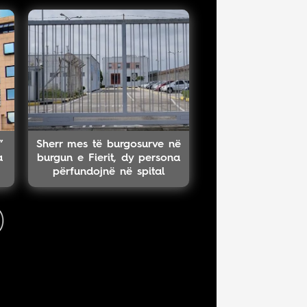
”
Sherr mes të burgosurve në
a
burgun e Fierit, dy persona
përfundojnë në spital