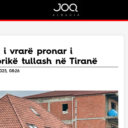
Rreth Nesh
Kontakt
Rreth Nesh
Marketing
Puno me ne!
Kontakt
 i vrarë pronar i
Live
ikë tullash në Tiranë
025, 08:26