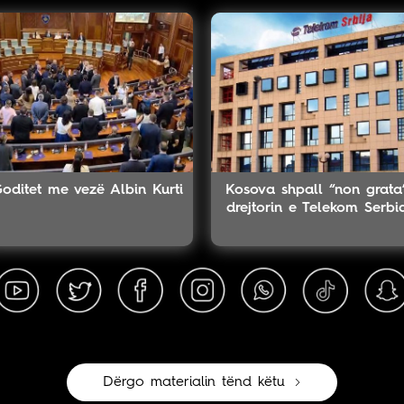
oditet me vezë Albin Kurti
Kosova shpall “non grata
drejtorin e Telekom Serbi
Dërgo materialin tënd këtu