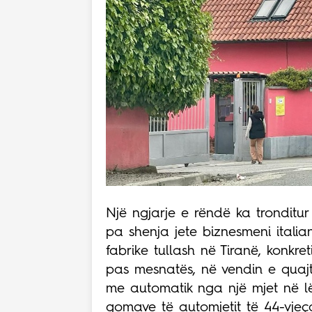
Një ngjarje e rëndë ka tronditur 
pa shenja jete biznesmeni italia
fabrike tullash në Tiranë, konkr
pas mesnatës, në vendin e quajtu
me automatik nga një mjet në lëvi
gomave të automjetit të 44-vje