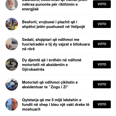
ndërsa punonte për rikthimin e
VOTO
energjisë
JOQ Sondazh
Besforti, vrojtuesi i plazhit që i
O PËR TË VOTUAR
VOTO
shpëtoi jetën pushuesit në Velipojë
Sedati, shqiptari që ndihmoi me
 shpallet “Heroi i
fuoristradën e tij dy vajzat e bllokuara
VOTO
në rërë
Dy djemtë që i erdhën në ndihmë
motoristit në aksidentin e
VOTO
Gjirokastrës
Motoristi që ndihmoi çiklistin e
VOTO
aksidentuar te “Zogu i Zi”
Qytetarja që me 5 mijë lekëshin e
fundit në xhep i bleu një vakt dreke të
VOTO
moshuarit