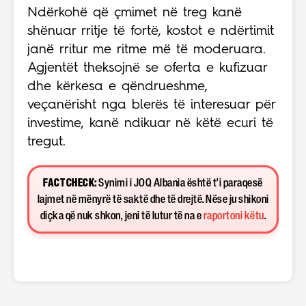
Ndërkohë që çmimet në treg kanë
shënuar rritje të fortë, kostot e ndërtimit
janë rritur me ritme më të moderuara.
Agjentët theksojnë se oferta e kufizuar
dhe kërkesa e qëndrueshme,
veçanërisht nga blerës të interesuar për
investime, kanë ndikuar në këtë ecuri të
tregut.
FACT CHECK:
Synimi i JOQ Albania është t’i paraqesë
lajmet në mënyrë të saktë dhe të drejtë. Nëse ju shikoni
diçka që nuk shkon, jeni të lutur të na e
raportoni këtu
.