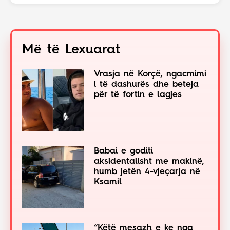
Më të Lexuarat
Vrasja në Korçë, ngacmimi
i të dashurës dhe beteja
për të fortin e lagjes
Babai e goditi
aksidentalisht me makinë,
humb jetën 4-vjeçarja në
Ksamil
“Këtë mesazh e ke nga