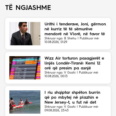
TË NGJASHME
Urithi i tenderave, Joni, gërmon
në kurriz të të sëmurëve
mendorë në Vlorë, në favor të
Eriola Likajt të “Clean Fast”.
Shkruar nga: B Shehu | Publikuar më:
10.08.2026, 01:29
Wizz Air torturon pasagjerët e
linjës Londër-Tiranë: Kemi 12
orë që presim pa asnjë
shpjegim!
Shkruar nga: V Gashi | Publikuar më:
10.08.2026, 00:13
I riu shqiptar shpëton burrin
që po mbytej në plazhin e
New Jersey-t, u fut në det
sapo dëgjoi thirrjet për ndihmë
Shkruar nga: V Gashi | Publikuar më:
09.08.2026, 23:43