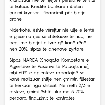
krahasuar me të njëjtën periudhë të vitit
të kaluar. Kreditë bankare mbeten
burimi kryesor i financimit për blerje
prone.
Ndërkohë, është vërejtur një ulje e lehtë
e pjesëmarrjes së shtetasve të huaj në
treg, me blerjet e tyre që kanë rënë
nën 20%, sipas të dhënave zyrtare.
Sipas NAREA (Shoqata Kombëtare e
Agjentëve të Pasurive të Paluajtshme),
mbi 60% e agjentëve raportojnë se
kanë realizuar shitje nën çmimin fillestar
të kërkuar nga shitësit. Në rreth 2/3 e
rasteve, çmimi është ulur me 5-20%
përpara finalizimit të kontratës.