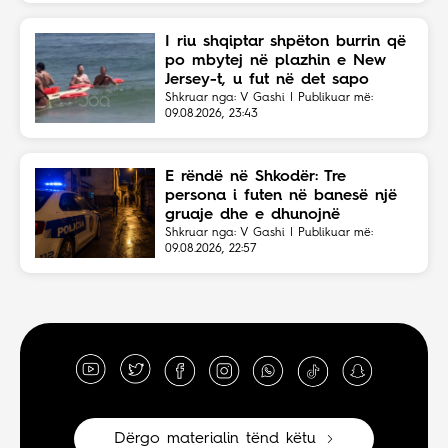
I riu shqiptar shpëton burrin që
po mbytej në plazhin e New
Jersey-t, u fut në det sapo
dëgjoi thirrjet për ndihmë
Shkruar nga: V Gashi | Publikuar më:
09.08.2026, 23:43
E rëndë në Shkodër: Tre
persona i futen në banesë një
gruaje dhe e dhunojnë
Shkruar nga: V Gashi | Publikuar më:
09.08.2026, 22:57
Dërgo materialin tënd këtu