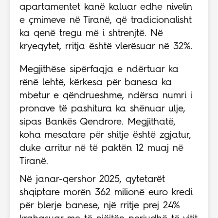
apartamentet kanë kaluar edhe nivelin
e çmimeve në Tiranë, që tradicionalisht
ka qenë tregu më i shtrenjtë. Në
kryeqytet, rritja është vlerësuar në 32%.
Megjithëse sipërfaqja e ndërtuar ka
rënë lehtë, kërkesa për banesa ka
mbetur e qëndrueshme, ndërsa numri i
pronave të pashitura ka shënuar ulje,
sipas Bankës Qendrore. Megjithatë,
koha mesatare për shitje është zgjatur,
duke arritur në të paktën 12 muaj në
Tiranë.
Në janar-qershor 2025, qytetarët
shqiptare morën 362 milionë euro kredi
për blerje banese, një rritje prej 24%