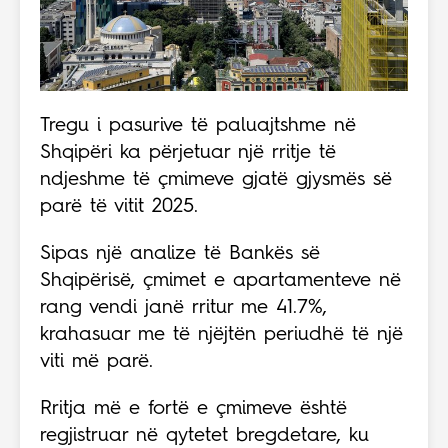
Tregu i pasurive të paluajtshme në
Shqipëri ka përjetuar një rritje të
ndjeshme të çmimeve gjatë gjysmës së
parë të vitit 2025.
Sipas një analize të Bankës së
Shqipërisë, çmimet e apartamenteve në
rang vendi janë rritur me 41.7%,
krahasuar me të njëjtën periudhë të një
viti më parë.
Rritja më e fortë e çmimeve është
regjistruar në qytetet bregdetare, ku