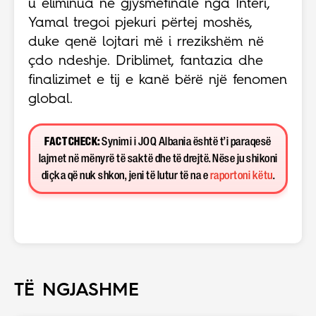
u eliminua në gjysmëfinale nga Interi,
Yamal tregoi pjekuri përtej moshës,
duke qenë lojtari më i rrezikshëm në
çdo ndeshje. Driblimet, fantazia dhe
finalizimet e tij e kanë bërë një fenomen
global.
FACT CHECK:
Synimi i JOQ Albania është t’i paraqesë
lajmet në mënyrë të saktë dhe të drejtë. Nëse ju shikoni
diçka që nuk shkon, jeni të lutur të na e
raportoni këtu
.
TË NGJASHME