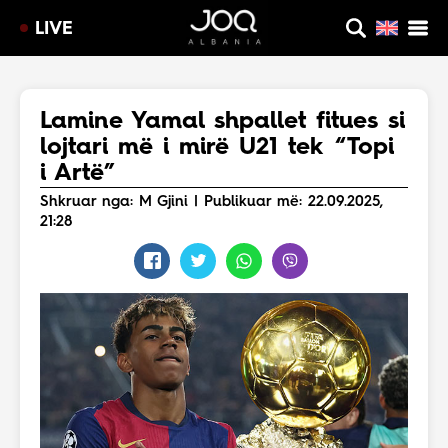
LIVE
Lamine Yamal shpallet fitues si
lojtari më i mirë U21 tek “Topi
i Artë”
Shkruar nga: M Gjini | Publikuar më: 22.09.2025,
21:28