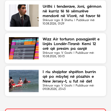
Urithi i tenderave, Joni, gërmon
në kurriz të të sëmurëve
mendorë në Vlorë, në favor të
Eriola Likajt të “Clean Fast”.
Shkruar nga: B Shehu | Publikuar më:
10.08.2026, 01:29
Wizz Air torturon pasagjerët e
linjës Londër-Tiranë: Kemi 12
orë që presim pa asnjë
shpjegim!
Shkruar nga: V Gashi | Publikuar më:
10.08.2026, 00:13
I riu shqiptar shpëton burrin
që po mbytej në plazhin e
New Jersey-t, u fut në det
sapo dëgjoi thirrjet për ndihmë
Shkruar nga: V Gashi | Publikuar më:
09.08.2026, 23:43