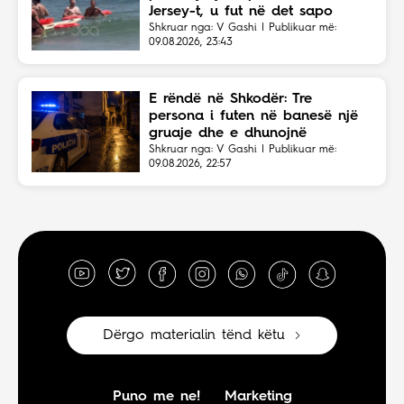
Jersey-t, u fut në det sapo
dëgjoi thirrjet për ndihmë
Shkruar nga: V Gashi | Publikuar më:
09.08.2026, 23:43
E rëndë në Shkodër: Tre
persona i futen në banesë një
gruaje dhe e dhunojnë
Shkruar nga: V Gashi | Publikuar më:
09.08.2026, 22:57
Dërgo materialin tënd këtu
Puno me ne!
Marketing