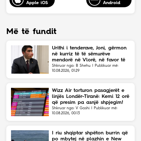
Apple iOS
Android
Më të fundit
Urithi i tenderave, Joni, gërmon
në kurriz të të sëmurëve
mendorë në Vlorë, në favor të
Eriola Likajt të “Clean Fast”.
Shkruar nga: B Shehu | Publikuar më:
10.08.2026, 01:29
Wizz Air torturon pasagjerët e
linjës Londër-Tiranë: Kemi 12 orë
që presim pa asnjë shpjegim!
Shkruar nga: V Gashi | Publikuar më:
10.08.2026, 00:13
I riu shqiptar shpëton burrin që
po mbytej në plazhin e New