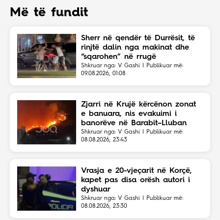
Më të fundit
Sherr në qendër të Durrësit, të
rinjtë dalin nga makinat dhe
“sqarohen” në rrugë
Shkruar nga: V Gashi | Publikuar më:
09.08.2026, 01:08
Zjarri në Krujë kërcënon zonat
e banuara, nis evakuimi i
banorëve në Barabit–Lluban
Shkruar nga: V Gashi | Publikuar më:
08.08.2026, 23:43
Vrasja e 20-vjeçarit në Korçë,
kapet pas disa orësh autori i
dyshuar
Shkruar nga: V Gashi | Publikuar më:
08.08.2026, 23:30