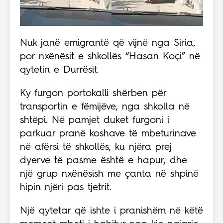
Nuk janë emigrantë që vijnë nga Siria,
por nxënësit e shkollës “Hasan Koçi” në
qytetin e Durrësit.
Ky furgon portokalli shërben për
transportin e fëmijëve, nga shkolla në
shtëpi. Në pamjet duket furgoni i
parkuar pranë koshave të mbeturinave
në afërsi të shkollës, ku njëra prej
dyerve të pasme është e hapur, dhe
një grup nxënësish me çanta në shpinë
hipin njëri pas tjetrit.
Një qytetar që ishte i pranishëm në këtë