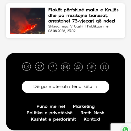
Flakët përfshinë malin e Krujës
dhe po rrezikojnë banesat,
arrestohet 73-vjeçari që ndezi
zjarrin për të djegur barin
Shkruar nga: V Gashi | Publikuar më:
08.08.2026, 23:02
Dërgo materialin tënd këtu
Puno me ne!
Marketing
Politika e privatësisë
Rreth Nesh
Kushtet e përdorimit
Kontakt