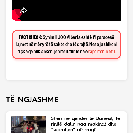
FACT CHECK:
Synimi i JOQ Albania është t’i paraqesë
lajmet në mënyrë të saktë dhe të drejtë. Nëse ju shikoni
diçka që nuk shkon, jeni të lutur të na e
raportoni këtu
.
TË NGJASHME
Sherr në qendër të Durrësit, të
rinjtë dalin nga makinat dhe
“sqarohen” në rrugë