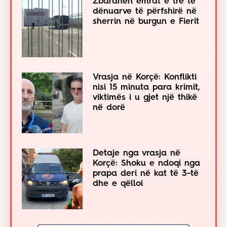
Zbardhen emrat e tre të
dënuarve të përfshirë në
sherrin në burgun e Fierit
Vrasja në Korçë: Konflikti
nisi 15 minuta para krimit,
viktimës i u gjet një thikë
në dorë
Detaje nga vrasja në
Korçë: Shoku e ndoqi nga
prapa deri në kat të 3-të
dhe e qëlloi