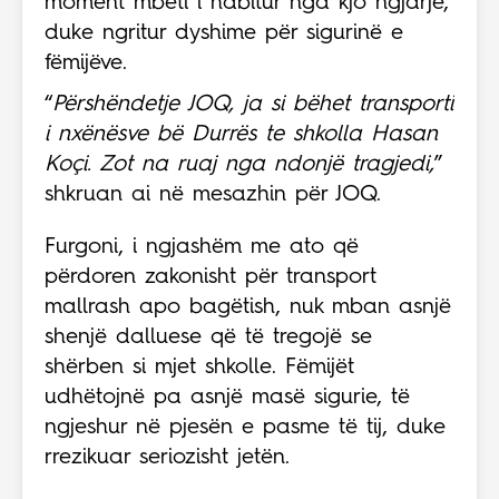
moment mbeti i habitur nga kjo ngjarje,
duke ngritur dyshime për sigurinë e
fëmijëve.
“
Përshëndetje JOQ, ja si bëhet transporti
i nxënësve bë Durrës te shkolla Hasan
Koçi. Zot na ruaj nga ndonjë tragjedi,
”
shkruan ai në mesazhin për JOQ.
Furgoni, i ngjashëm me ato që
përdoren zakonisht për transport
mallrash apo bagëtish, nuk mban asnjë
shenjë dalluese që të tregojë se
shërben si mjet shkolle. Fëmijët
udhëtojnë pa asnjë masë sigurie, të
ngjeshur në pjesën e pasme të tij, duke
rrezikuar seriozisht jetën.