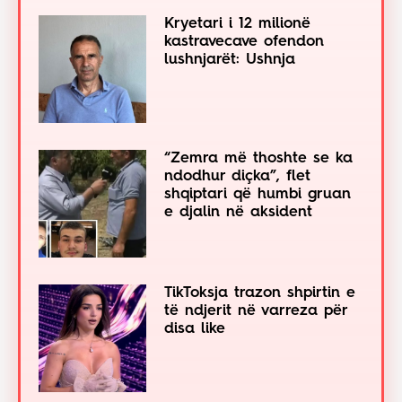
Kryetari i 12 milionë
kastravecave ofendon
lushnjarët: Ushnja
“Zemra më thoshte se ka
ndodhur diçka”, flet
shqiptari që humbi gruan
e djalin në aksident
TikToksja trazon shpirtin e
të ndjerit në varreza për
disa like