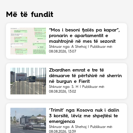
Më të fundit
“Mos i besoni fjalës pa kapar”,
pronarin e apartamentit e
mashtrojnë në mes të sezonit
Shkruar nga: A Shehaj | Publikuar më:
08.08.2026, 13:07
Zbardhen emrat e tre të
dënuarve të përfshirë në sherrin
në burgun e Fierit
Shkruar nga: S. H | Publikuar më:
08.08.2026, 13:02
‘Trimit’ nga Kosova nuk i dalin
3 korsitë, lëviz me shpejtësi te
emergjenca
Shkruar nga: A Shehaj | Publikuar më:
08.08.2026, 12:39