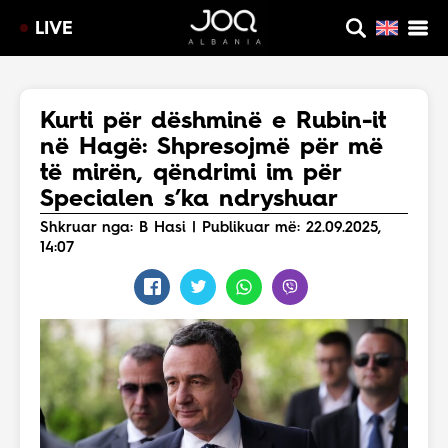
LIVE
Kurti për dëshminë e Rubin-it
në Hagë: Shpresojmë për më
të mirën, qëndrimi im për
Specialen s’ka ndryshuar
Shkruar nga: B Hasi | Publikuar më: 22.09.2025,
14:07