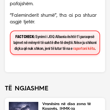
pafajshëm.
“Faleminderit shumë”, tha ai pa shtuar
asgjë tjetër.
FACT CHECK:
Synimi i JOQ Albania është t’i paraqesë
lajmet në mënyrë të saktë dhe të drejtë. Nëse ju shikoni
diçka që nuk shkon, jeni të lutur të na e
raportoni këtu
.
TË NGJASHME
Vranësira në disa zona të
Kosovës, IHMK-ja