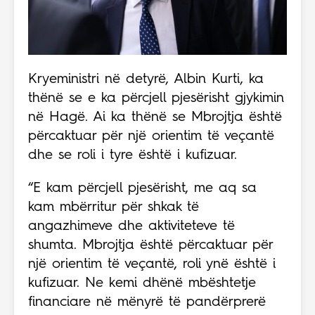
Kryeministri në detyrë, Albin Kurti, ka
thënë se e ka përcjell pjesërisht gjykimin
në Hagë. Ai ka thënë se Mbrojtja është
përcaktuar për një orientim të veçantë
dhe se roli i tyre është i kufizuar.
“E kam përcjell pjesërisht, me aq sa
kam mbërritur për shkak të
angazhimeve dhe aktiviteteve të
shumta. Mbrojtja është përcaktuar për
një orientim të veçantë, roli ynë është i
kufizuar. Ne kemi dhënë mbështetje
financiare në mënyrë të pandërprerë