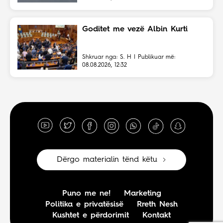
Goditet me vezë Albin Kurti
Shkruar nga: S. H | Publikuar më:
08.08.2026, 12:32
Dërgo materialin tënd këtu
Puno me ne!
Marketing
Politika e privatësisë
Rreth Nesh
Kushtet e përdorimit
Kontakt