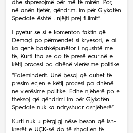
dhe shpresojmë për më të mirën. Por,
në anën tjetër, qëndrimi im për Gjykatën
Speciale është i njëjti prej fillimit”.
I pyetur se si e komenton faktin që
Demaçi po përmendet si kryesori, e ai
ka qenë bashkëpunëtor i ngushtë me
të, Kurti tha se do të presë ecurinë e
këtij procesi pa dhënë vlerësime politike.
“Faleminderit. Unë besoj që duhet të
presim ecjen e këtij procesi pa dhënë
ne vlerësime politike. Edhe njëherë po e
theksoj që qëndrimi im për Gjykatën
Speciale nuk ka ndryshuar asnjëherë”.
Kurti nuk u përgjigj nëse beson që ish-
krerët e UÇK-së do të shpallen të