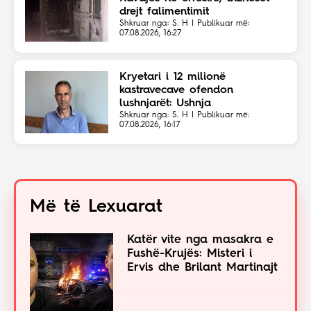
drejt falimentimit
Shkruar nga: S. H | Publikuar më:
07.08.2026, 16:27
Kryetari i 12 milionë
kastravecave ofendon
lushnjarët: Ushnja
Shkruar nga: S. H | Publikuar më:
07.08.2026, 16:17
Më të Lexuarat
Katër vite nga masakra e
Fushë-Krujës: Misteri i
Ervis dhe Brilant Martinajt