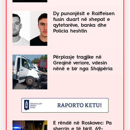
Dy punonjësit e Raiffeisen
fusin duart në xhepat e
qytetarëve, banka dhe
Policia heshtin
Përplasje tragjike në
Greqinë veriore, vdesin
nënë e bir nga Shqipëria
E rëndë në Roskovec: Pa
sherrin e të birit, 69-