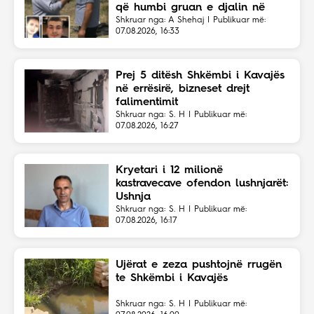
që humbi gruan e djalin në
aksident
Shkruar nga: A Shehaj | Publikuar më:
07.08.2026, 16:33
Prej 5 ditësh Shkëmbi i Kavajës
në errësirë, bizneset drejt
falimentimit
Shkruar nga: S. H | Publikuar më:
07.08.2026, 16:27
Kryetari i 12 milionë
kastravecave ofendon lushnjarët:
Ushnja
Shkruar nga: S. H | Publikuar më:
07.08.2026, 16:17
Ujërat e zeza pushtojnë rrugën
te Shkëmbi i Kavajës
Shkruar nga: S. H | Publikuar më: