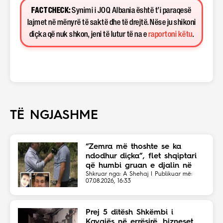
FACT CHECK:
Synimi i JOQ Albania është t’i paraqesë
lajmet në mënyrë të saktë dhe të drejtë. Nëse ju shikoni
diçka që nuk shkon, jeni të lutur të na e
raportoni këtu
.
TË NGJASHME
“Zemra më thoshte se ka
ndodhur diçka”, flet shqiptari
që humbi gruan e djalin në
aksident
Shkruar nga: A Shehaj | Publikuar më:
07.08.2026, 16:33
Prej 5 ditësh Shkëmbi i
Kavajës në errësirë, bizneset