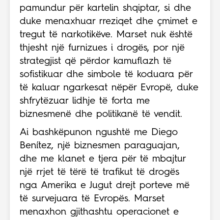
pamundur për kartelin shqiptar, si dhe
duke menaxhuar rreziqet dhe çmimet e
tregut të narkotikëve. Marset nuk është
thjesht një furnizues i drogës, por një
strategjist që përdor kamuflazh të
sofistikuar dhe simbole të koduara për
të kaluar ngarkesat nëpër Evropë, duke
shfrytëzuar lidhje të forta me
biznesmenë dhe politikanë të vendit.
Ai bashkëpunon ngushtë me Diego
Benítez, një biznesmen paraguajan,
dhe me klanet e tjera për të mbajtur
një rrjet të tërë të trafikut të drogës
nga Amerika e Jugut drejt porteve më
të survejuara të Evropës. Marset
menaxhon gjithashtu operacionet e