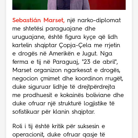
Sebastián Marset,
një narko-diplomat
me shtetësi paraguajane dhe
uruguajane, është figura kyçe që lidh
kartelin shqiptar Çopja-Çela me rrjetin
e drogës në Amerikën e Jugut. Nga
ferma e tij në Paraguaj, "23 de abril",
Marset organizon ngarkesat e drogës,
negocion çmimet dhe koordinon rrugët,
duke siguruar lidhje të drejtpërdrejta
me prodhuesit e kokainës boliviane dhe
duke ofruar një strukturë logjistike të
sofistikuar për klanin shqiptar.
Roli i tij është kritik për suksesin e
operacionit, duke ofruar qasje të