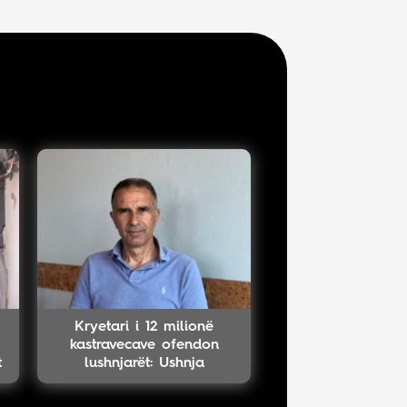
Kryetari i 12 milionë
kastravecave ofendon
t
lushnjarët: Ushnja