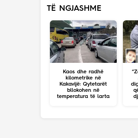
TË NGJASHME
Kaos dhe radhë
“Z
kilometrike në
Kakavijë: Qytetarët
diç
bllokohen në
q
temperatura të larta
d