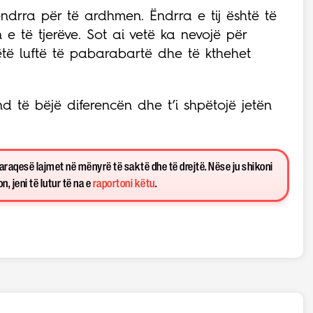
 ëndrra për të ardhmen. Ëndrra e tij është të
n e të tjerëve. Sot ai vetë ka nevojë për
të luftë të pabarabartë dhe të kthehet
d të bëjë diferencën dhe t’i shpëtojë jetën
paraqesë lajmet në mënyrë të saktë dhe të drejtë. Nëse ju shikoni
, jeni të lutur të na e
raportoni këtu
.