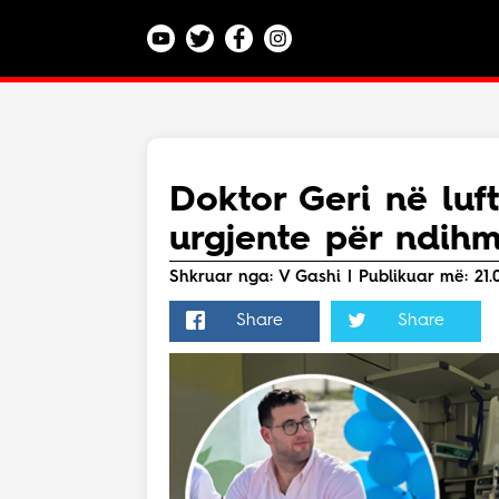
Kategoritë
Veç e Jona
Lajme
Doktor Geri në luf
Teknologji
urgjente për ndih
Bota
Argëtim
Shkruar nga: V Gashi | Publikuar më: 21.0
Maqedoni
Share
Share