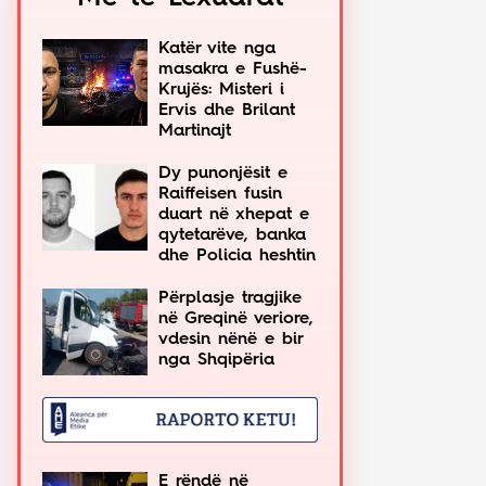
Katër vite nga
masakra e Fushë-
Krujës: Misteri i
Ervis dhe Brilant
Martinajt
Dy punonjësit e
Raiffeisen fusin
duart në xhepat e
qytetarëve, banka
dhe Policia heshtin
Përplasje tragjike
në Greqinë veriore,
vdesin nënë e bir
nga Shqipëria
E rëndë në