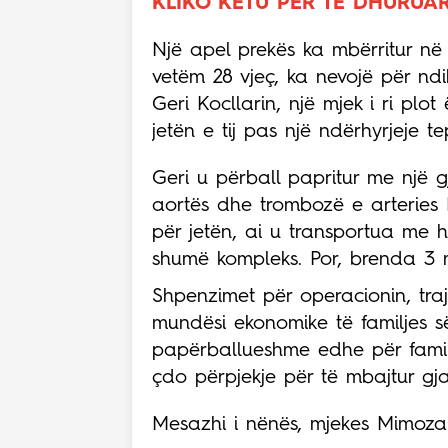
KLIKO KËTU PËR TË DHURUA
Një apel prekës ka mbërritur në 
vetëm 28 vjeç, ka nevojë për nd
Geri Kocllarin, një mjek i ri plot
jetën e tij pas një ndërhyrjeje te
Geri u përball papritur me një gj
aortës dhe trombozë e arteries M
për jetën, ai u transportua me h
shumë kompleks. Por, brenda 3 mu
Shpenzimet për operacionin, traj
mundësi ekonomike të familjes së
papërballueshme edhe për familj
çdo përpjekje për të mbajtur gja
Mesazhi i nënës, mjekes Mimoza 