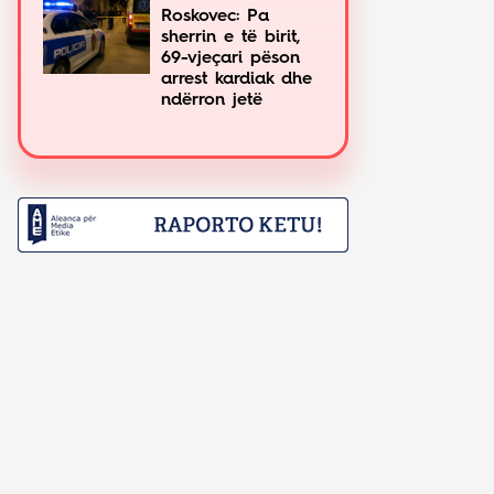
Roskovec: Pa
sherrin e të birit,
69-vjeçari pëson
arrest kardiak dhe
ndërron jetë