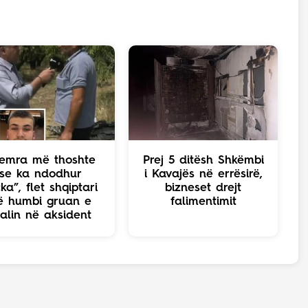
emra më thoshte
Prej 5 ditësh Shkëmbi
se ka ndodhur
i Kavajës në errësirë,
ka”, flet shqiptari
bizneset drejt
ë humbi gruan e
falimentimit
jalin në aksident