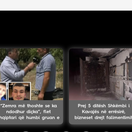
“Zemra më thoshte se ka
Prej 5 ditësh Shkëmbi i
ndodhur diçka”, flet
Kavajës në errësirë,
hqiptari që humbi gruan e
bizneset drejt falimentimi
djalin në aksident