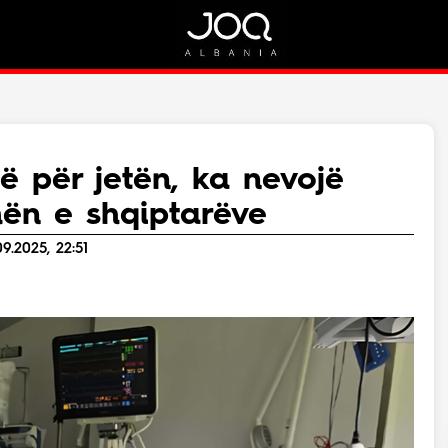
Rreth Nesh
Kontakt
Rreth Nesh
Marketing
Puno me ne!
Kontakt
të për jetën, ka nevojë
Live
mën e shqiptarëve
9.2025, 22:51