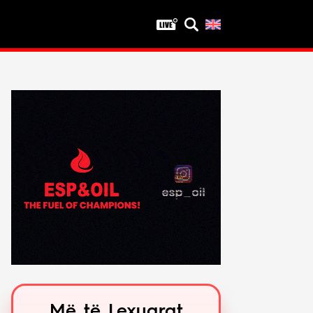
Privatësia
Politika e privatësisë
Kushtet e përdorimit
Më të Lexuarat