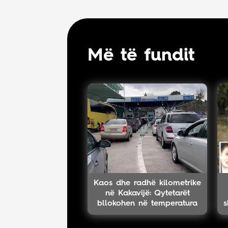
Më të fundit
Kaos dhe radhë kilometrike
në Kakavijë: Qytetarët
bllokohen në temperatura
s
të larta