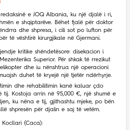
R
redaksinë e JOQ Albania, ku një djalë i ri,
ihmën e shqiptarëve. Bëhet fjalë për doktor
 ëndrra dhe shpresa, i cili sot po lufton për
për të vështirë kirurgjikale në Gjermani.
endje kritike shëndetësore: disekacion i
ezenterika Superior. Për shkak të rrezikut
elikopter dhe iu nënshtrua një operacioni
ajsh duhet të kryejë një tjetër ndërhyrje.
timin dhe rehabilitimin kanë kaluar çdo
 tij. Kostoja arrin në 95,000 €, një shumë e
en, ku nëna e tij, gjithashtu mjeke, po bën
llë shpresën për djalin e saj të vetëm.
Kocllari (Caca):