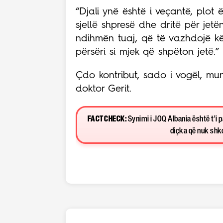
“Djali ynë është i veçantë, plot
sjellë shpresë dhe dritë për jetë
ndihmën tuaj, që të vazhdojë kë
përsëri si mjek që shpëton jetë.”
Çdo kontribut, sado i vogël, mun
doktor Gerit.
FACT CHECK:
Synimi i JOQ Albania është t’i 
diçka që nuk shkon