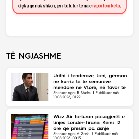
diçka që nuk shkon, jeni të lutur të na e
raportoni këtu
.
TË NGJASHME
Urithi i tenderave, Joni, gërmon
në kurriz të të sëmurëve
mendorë në Vlorë, në favor të
Eriola Likajt të “Clean Fast”.
Shkruar nga: B Shehu | Publikuar më:
10.08.2026, 01:29
Wizz Air torturon pasagjerët e
linjës Londër-Tiranë: Kemi 12
orë që presim pa asnjë
shpjegim!
Shkruar nga: V Gashi | Publikuar më:
10.08.2026, 00:13