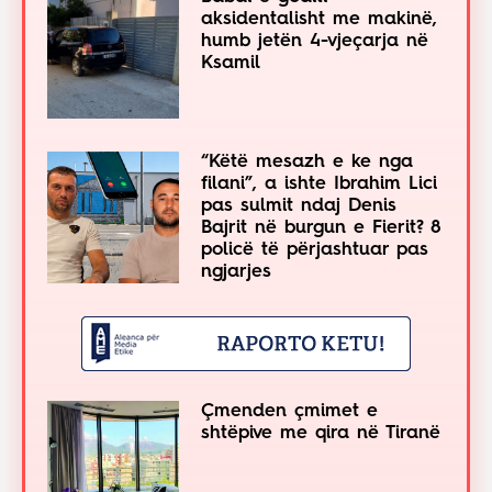
aksidentalisht me makinë,
humb jetën 4-vjeçarja në
Ksamil
“Këtë mesazh e ke nga
filani”, a ishte Ibrahim Lici
pas sulmit ndaj Denis
Bajrit në burgun e Fierit? 8
policë të përjashtuar pas
ngjarjes
Çmenden çmimet e
shtëpive me qira në Tiranë