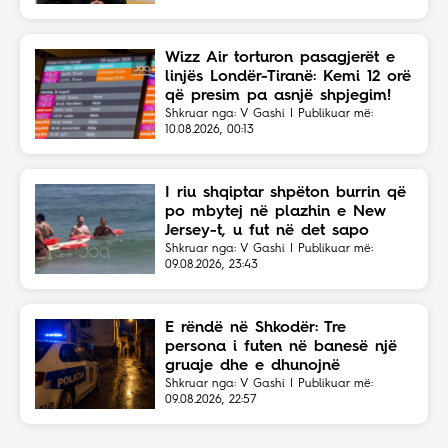
Wizz Air torturon pasagjerët e
linjës Londër-Tiranë: Kemi 12 orë
që presim pa asnjë shpjegim!
Shkruar nga: V Gashi | Publikuar më:
10.08.2026, 00:13
I riu shqiptar shpëton burrin që
po mbytej në plazhin e New
Jersey-t, u fut në det sapo
dëgjoi thirrjet për ndihmë
Shkruar nga: V Gashi | Publikuar më:
09.08.2026, 23:43
E rëndë në Shkodër: Tre
persona i futen në banesë një
gruaje dhe e dhunojnë
Shkruar nga: V Gashi | Publikuar më:
09.08.2026, 22:57