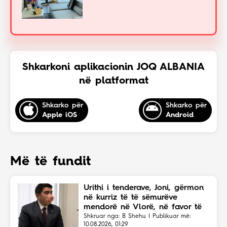
Shkarkoni aplikacionin JOQ ALBANIA
në platformat
Shkarko për
Shkarko për
Apple iOS
Android
Më të fundit
Urithi i tenderave, Joni, gërmon
në kurriz të të sëmurëve
mendorë në Vlorë, në favor të
Eriola Likajt të “Clean Fast”.
Shkruar nga: B Shehu | Publikuar më:
10.08.2026, 01:29