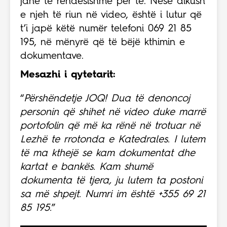
janë të rëndësishme për të. Nëse dikush
e njeh të riun në video, është i lutur që
t’i japë këtë numër telefoni 069 21 85
195, në mënyrë që të bëjë kthimin e
dokumentave.
Mesazhi i qytetarit:
“
Përshëndetje JOQ! Dua të denoncoj
personin që shihet në video duke marrë
portofolin që më ka rënë në trotuar në
Lezhë te rrotonda e Katedrales. I lutem
të ma kthejë se kam dokumentat dhe
kartat e bankës. Kam shumë
dokumenta të tjera, ju lutem ta postoni
sa më shpejt. Numri im është +355 69 21
85 195.
”