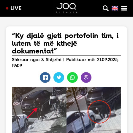
LIVE
“Ky djalë gjeti portofolin tim, i
lutem të më kthejë
dokumentat”
Shkruar nga: S Shtjefni | Publikuar më: 21.09.2025,
19:09