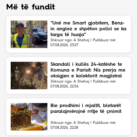
Më të fundit
“Unë me Smart gjobitem, Benz-
in anglez e shpëton polici se ka
targa të huaja”
Shkruar nga: A Shehaj | Publikuar më:
07.08.2026, 23:27
Skandali i kullës 24-katëshe te
Komuna e Parisit: Nis prerja me
oksigjen e kolektorit magjistral
në fshehtësi
Shkruar nga: A Shehaj | Publikuar më:
07.08.2026, 22:56
Bie prodhimi i mjaltit, bletarët
paralajmërojnë rritje të çmimit
Shkruar nga: A Shehaj | Publikuar më:
07.08.2026, 22:28