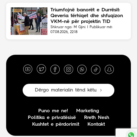
Triumfojnë banorët e Durrësit:
Qeveria tërhiqet dhe shfuqizon
VKM-në për projektin TID
Shkruar nga: M Gjini | Publikuar më:
07.08.2026, 22:18
Dërgo materialin tënd këtu
Puno me ne!
Marketing
Politika e privatësisë
Rreth Nesh
Kushtet e përdorimit
Kontakt