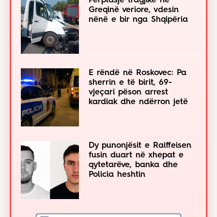
Përplasje tragjike në
Greqinë veriore, vdesin
nënë e bir nga Shqipëria
E rëndë në Roskovec: Pa
sherrin e të birit, 69-
vjeçari pëson arrest
kardiak dhe ndërron jetë
Dy punonjësit e Raiffeisen
fusin duart në xhepat e
qytetarëve, banka dhe
Policia heshtin