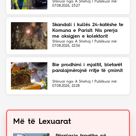
Shkruar nga: A Shehaj | Publikuar më:
07.08.2026, 23:27
Skandali i kullës 24-katëshe te
Komuna e Parisit: Nis prerja
me oksigjen e kolektorit
magjistral në fshehtësi
Shkruar nga: A Shehaj | Publikuar më:
07.08.2026, 22:56
Bie prodhimi i mjaltit, bletarët
paralajmërojnë rritje të çmimit
Shkruar nga: A Shehaj | Publikuar më:
07.08.2026, 22:28
Më të Lexuarat