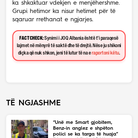
ka shkaktuar vdekjen e menjëhershme.
Grupi hetimor ka nisur hetimet për të
sqaruar rrethanat e ngjarjes.
FACT CHECK:
Synimi i JOQ Albania është t’i paraqesë
lajmet në mënyrë të saktë dhe të drejtë. Nëse ju shikoni
diçka që nuk shkon, jeni të lutur të na e
raportoni këtu
.
TË NGJASHME
“Unë me Smart gjobitem,
Benz-in anglez e shpëton
polici se ka targa të huaja”