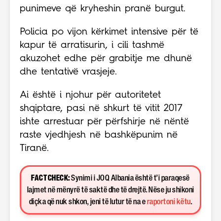
punimeve që kryheshin pranë burgut.
Policia po vijon kërkimet intensive për të
kapur të arratisurin, i cili tashmë
akuzohet edhe për grabitje me dhunë
dhe tentativë vrasjeje.
Ai është i njohur për autoritetet
shqiptare, pasi në shkurt të vitit 2017
ishte arrestuar për përfshirje në nëntë
raste vjedhjesh në bashkëpunim në
Tiranë.
FACT CHECK:
Synimi i JOQ Albania është t’i paraqesë
lajmet në mënyrë të saktë dhe të drejtë. Nëse ju shikoni
diçka që nuk shkon, jeni të lutur të na e
raportoni këtu
.