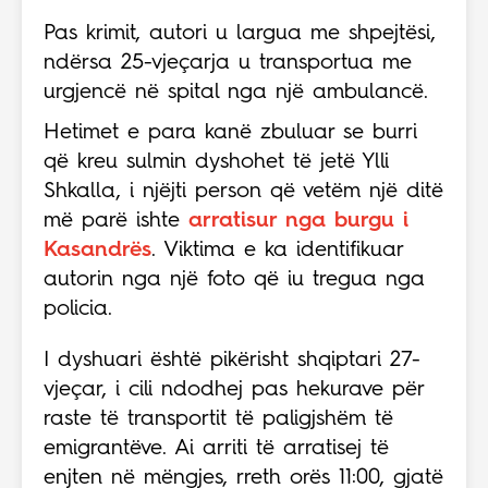
Pas krimit, autori u largua me shpejtësi,
ndërsa 25-vjeçarja u transportua me
urgjencë në spital nga një ambulancë.
Hetimet e para kanë zbuluar se burri
që kreu sulmin dyshohet të jetë Ylli
Shkalla, i njëjti person që vetëm një ditë
më parë ishte
arratisur nga burgu i
Kasandrës
. Viktima e ka identifikuar
autorin nga një foto që iu tregua nga
policia.
I dyshuari është pikërisht shqiptari 27-
vjeçar, i cili ndodhej pas hekurave për
raste të transportit të paligjshëm të
emigrantëve. Ai arriti të arratisej të
enjten në mëngjes, rreth orës 11:00, gjatë