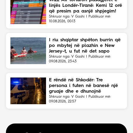
linjës Londër-Tiranë: Kemi 12 orë
që presim pa asnjë shpjegim!
Shkruar nga: V Gashi | Publikuar më:
10.08.2026, 00:13
I riu shqiptar shpëton burrin që
po mbytej në plazhin e New
Jersey-t, u fut në det sapo
dëgjoi thirrjet për ndihmë
Shkruar nga: V Gashi | Publikuar më:
09.08.2026, 23:43
E rëndë në Shkodër: Tre
persona i futen në banesë një
gruaje dhe e dhunojnë
Shkruar nga: V Gashi | Publikuar më:
09.08.2026, 22:57