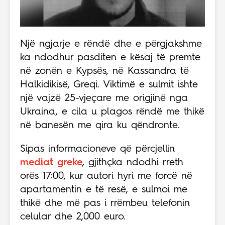
Një ngjarje e rëndë dhe e përgjakshme
ka ndodhur pasditen e kësaj të premte
në zonën e Kypsës, në Kassandra të
Halkidikisë, Greqi. Viktimë e sulmit ishte
një vajzë 25-vjeçare me origjinë nga
Ukraina, e cila u plagos rëndë me thikë
në banesën me qira ku qëndronte.
Sipas informacioneve që përcjellin
mediat greke
, gjithçka ndodhi rreth
orës 17:00, kur autori hyri me forcë në
apartamentin e të resë, e sulmoi me
thikë dhe më pas i rrëmbeu telefonin
celular dhe 2,000 euro.