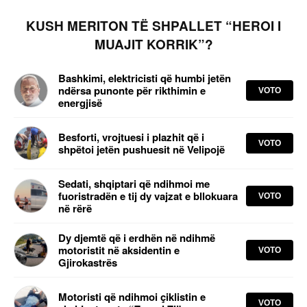
KUSH MERITON TË SHPALLET “HEROI I
MUAJIT KORRIK”?
Bashkimi, elektricisti që humbi jetën
ndërsa punonte për rikthimin e
VOTO
energjisë
Besforti, vrojtuesi i plazhit që i
VOTO
shpëtoi jetën pushuesit në Velipojë
Sedati, shqiptari që ndihmoi me
fuoristradën e tij dy vajzat e bllokuara
VOTO
në rërë
Dy djemtë që i erdhën në ndihmë
motoristit në aksidentin e
VOTO
Gjirokastrës
Motoristi që ndihmoi çiklistin e
VOTO