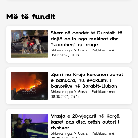
Më të fundit
Sherr në qendër të Durrësit, të
rinjtë dalin nga makinat dhe
“sqarohen” në rrugë
Shkruar nga: V Gashi | Publikuar më:
09.08.2026, 01:08
Zjarri në Krujë kërcënon zonat
e banuara, nis evakuimi i
banorëve në Barabit–Lluban
Shkruar nga: V Gashi | Publikuar më:
08.08.2026, 23:43
Vrasja e 20-vjeçarit në Korçë,
kapet pas disa orësh autori i
dyshuar
Shkruar nga: V Gashi | Publikuar më: