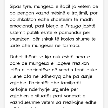
Sipas tyre, mungesa e ilaçit jo vetëm që
po pengon vazhdimësinë e trajtimit, por
po shkakton edhe shqetësim të madh
emocional, pasi blerja e
Phesgo
jashtë
sistemit publik është e pamundur për
shumicën, për shkak të kostos shumë të
lartë dhe mungesës në farmaci.
Duhet thënë se kjo nuk është hera e
parë që mungesa e ilaçeve rrezikon
jetën e pacientëve në vendin tonë duke
i lënë ata në udhëkryq dhe pa asnjë
zgjidhje. Pacientët dhe familjarët
kërkojnë ndërhyrje urgjente për
zgjidhjen e situatës pasi vonesat e
vazhdueshme vetëm sa rrezikojnë edhe