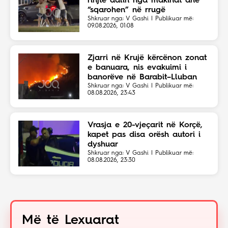
rinjtë dalin nga makinat dhe
“sqarohen” në rrugë
Shkruar nga: V Gashi | Publikuar më:
09.08.2026, 01:08
Zjarri në Krujë kërcënon zonat
e banuara, nis evakuimi i
banorëve në Barabit–Lluban
Shkruar nga: V Gashi | Publikuar më:
08.08.2026, 23:43
Vrasja e 20-vjeçarit në Korçë,
kapet pas disa orësh autori i
dyshuar
Shkruar nga: V Gashi | Publikuar më:
08.08.2026, 23:30
Më të Lexuarat