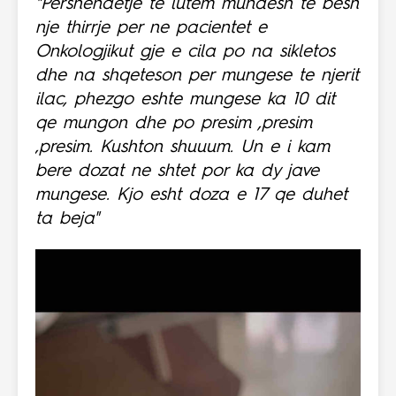
"Pershendetje te lutem mundesh te besh
nje thirrje per ne pacientet e
Onkologjikut gje e cila po na sikletos
dhe na shqeteson per mungese te njerit
ilac, phezgo eshte mungese ka 10 dit
qe mungon dhe po presim ,presim
,presim. Kushton shuuum. Un e i kam
bere dozat ne shtet por ka dy jave
mungese. Kjo esht doza e 17 qe duhet
ta beja"