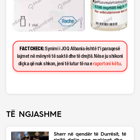
FACT CHECK:
Synimi i JOQ Albania është t’i paraqesë
lajmet në mënyrë të saktë dhe të drejtë. Nëse ju shikoni
diçka që nuk shkon, jeni të lutur të na e
raportoni këtu
.
TË NGJASHME
Sherr në qendër të Durrësit, të