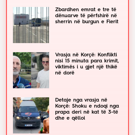
Zbardhen emrat e tre të
dënuarve të përfshirë në
sherrin në burgun e Fierit
Vrasja në Korçë: Konflikti
nisi 15 minuta para krimit,
viktimës i u gjet një thikë
në dorë
Detaje nga vrasja në
Korçë: Shoku e ndoqi nga
prapa deri në kat të 3-të
dhe e qëlloi