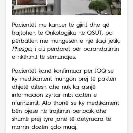
Pacientët me kancer të gjirit dhe që
trajtohen te Onkologjiku në QSUT, po
përballen me mungesën e një ilaçi jetik,
Phesgo
, i cili përdoret për parandalimin
e rikthimit të sëmundjes.
Pacientët kanë konfirmuar për JOQ se
ky medikament mungon prej të paktën
dhjetë ditësh dhe nuk ka asnjë
informacion zyrtar mbi datën e
rifurnizimit. Ato thonë se ky medikament
bën pjesë në trajtimin periodik dhe
shumë prej tyre janë të detyruara të
marrin dozën çdo muaj.