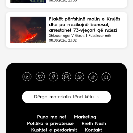
08.08.2026, 23:30
Flakët përfshinë malin e Krujës
dhe po rrezikojnë banesat,
arrestohet 73-vjeçari që ndezi
zjarrin për të djegur barin
Shkruar nga: V Gashi | Publikuar më:
08.08.2026, 23:02
Dërgo materialin tënd këtu
Puno me ne!
Marketing
Politika e privatësisë
Rreth Nesh
Kushtet e përdorimit
Kontakt