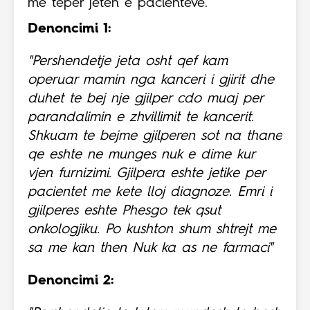
më tepër jetën e pacientëve.
Denoncimi 1:
"Pershendetje jeta osht qef kam
operuar mamin nga kanceri i gjirit dhe
duhet te bej nje gjilper cdo muaj per
parandalimin e zhvillimit te kancerit.
Shkuam te bejme gjilperen sot na thane
qe eshte ne munges nuk e dime kur
vjen furnizimi. Gjilpera eshte jetike per
pacientet me kete lloj diagnoze. Emri i
gjilperes eshte Phesgo tek qsut
onkologjiku. Po kushton shum shtrejt me
sa me kan then Nuk ka as ne farmaci"
Denoncimi 2: