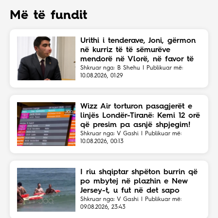
Më të fundit
Urithi i tenderave, Joni, gërmon
në kurriz të të sëmurëve
mendorë në Vlorë, në favor të
Eriola Likajt të “Clean Fast”.
Shkruar nga: B Shehu | Publikuar më:
10.08.2026, 01:29
Wizz Air torturon pasagjerët e
linjës Londër-Tiranë: Kemi 12 orë
që presim pa asnjë shpjegim!
Shkruar nga: V Gashi | Publikuar më:
10.08.2026, 00:13
I riu shqiptar shpëton burrin që
po mbytej në plazhin e New
Jersey-t, u fut në det sapo
dëgjoi thirrjet për ndihmë
Shkruar nga: V Gashi | Publikuar më:
09.08.2026, 23:43