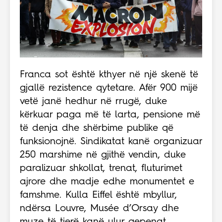
Franca sot është kthyer në një skenë të
gjallë rezistence qytetare. Afër 900 mijë
vetë janë hedhur në rrugë, duke
kërkuar paga më të larta, pensione më
të denja dhe shërbime publike që
funksionojnë. Sindikatat kanë organizuar
250 marshime në gjithë vendin, duke
paralizuar shkollat, trenat, fluturimet
ajrore dhe madje edhe monumentet e
famshme. Kulla Eiffel është mbyllur,
ndërsa Louvre, Musée d’Orsay dhe