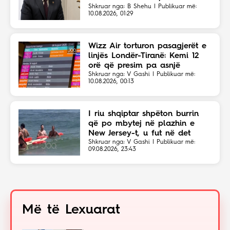
Eriola Likajt të “Clean Fast”.
Shkruar nga: B Shehu | Publikuar më:
10.08.2026, 01:29
Wizz Air torturon pasagjerët e
linjës Londër-Tiranë: Kemi 12
orë që presim pa asnjë
shpjegim!
Shkruar nga: V Gashi | Publikuar më:
10.08.2026, 00:13
I riu shqiptar shpëton burrin
që po mbytej në plazhin e
New Jersey-t, u fut në det
sapo dëgjoi thirrjet për ndihmë
Shkruar nga: V Gashi | Publikuar më:
09.08.2026, 23:43
Më të Lexuarat