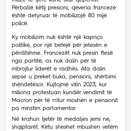
muze të tjerë kanë ulur qepenat.
Përballë këtij presioni, qeveria franceze
është detyruar të mobilizojë 80 mijë
policë.
Ky mobilizim nuk është një kapriço
politike, por një betejë për jetesën e
përditshme. Francezët nuk presin ftesë
nga partitë, as nuk dalin për të
mbrojtur liderët e radhës. Ata dalin
sepse u preket buka, pensioni, shërbimi
shëndetësor. Kujtojmë vitin 2023, kur
miliona protestuan kundër vendimit të
Macron për të rritur moshën e pensionit
pa miratim parlamentar.
Në krahun tjetër të medaljes jemi ne,
shqiptarët. Këtu sheshet mbushen vetëm