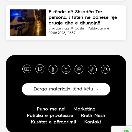
E rëndë në Shkodër: Tre
persona i futen në banesë një
gruaje dhe e dhunojnë
Shkruar nga: V Gashi | Publikuar më:
09.08.2026, 22:57
Dërgo materialin tënd këtu
Puno me ne!
Marketing
Politika e privatësisë
Rreth Nesh
Kushtet e përdorimit
Kontakt