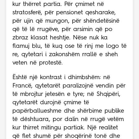
kur thërret partia. Për çmimet në
stratosferë, për pensionet qesharake,
për ujin që mungon, për shëndetësinë
që të lë rrugëve, për arsimin që po
zbraz klasat heshtje. Nëse nuk ka
flamuj blu, të kuq ose të rinj me logo të
re, qytetari i zakonshëm rrallë e sheh
veten në protestë.
Është një kontrast i dhimbshëm: në
Francë, qytetarët paralizojnë vendin për
të mbrojtur jetesën e tyre; në Shqipëri,
qytetarët durojnë çmime të
papërballueshme dhe shërbime publike
të dështuara, por dalin në rrugë vetëm
kur thirret mitingu partiak. Një realitet
që flet shumë për shoqërinë tonë dhe