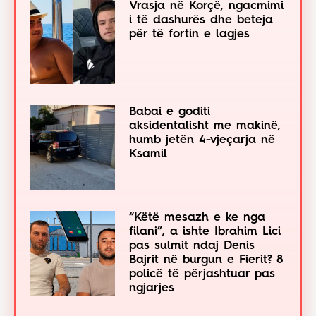
Vrasja në Korçë, ngacmimi
i të dashurës dhe beteja
për të fortin e lagjes
Babai e goditi
aksidentalisht me makinë,
humb jetën 4-vjeçarja në
Ksamil
“Këtë mesazh e ke nga
filani”, a ishte Ibrahim Lici
pas sulmit ndaj Denis
Bajrit në burgun e Fierit? 8
policë të përjashtuar pas
ngjarjes