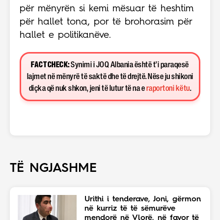
për mënyrën si kemi mësuar të heshtim
për hallet tona, por të brohorasim për
hallet e politikanëve.
FACT CHECK:
Synimi i JOQ Albania është t’i paraqesë
lajmet në mënyrë të saktë dhe të drejtë. Nëse ju shikoni
diçka që nuk shkon, jeni të lutur të na e
raportoni këtu
.
TË NGJASHME
Urithi i tenderave, Joni, gërmon
në kurriz të të sëmurëve
mendorë në Vlorë, në favor të