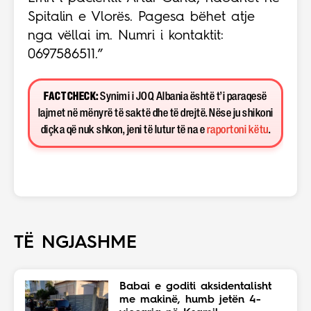
Spitalin e Vlorës. Pagesa bëhet atje
nga vëllai im. Numri i kontaktit:
0697586511.”
FACT CHECK:
Synimi i JOQ Albania është t’i paraqesë
lajmet në mënyrë të saktë dhe të drejtë. Nëse ju shikoni
diçka që nuk shkon, jeni të lutur të na e
raportoni këtu
.
TË NGJASHME
Babai e goditi aksidentalisht
me makinë, humb jetën 4-