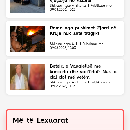
vjeçarja në Ksamil
Shkruar nga: A Shehaj | Publikuar më:
09.08.2026, 12:25
Rama nga pushimet: Zjarri në
Krujë nuk ishte tragjik!
Shkruar nga: S. H | Publikuar më:
09.08.2026, 12:03
Beteja e Vangjelisë me
kancerin dhe varfërinë: Nuk ia
dal dot më vetëm
Shkruar nga: A Shehaj | Publikuar më:
09.08.2026, 11:53
Më të Lexuarat