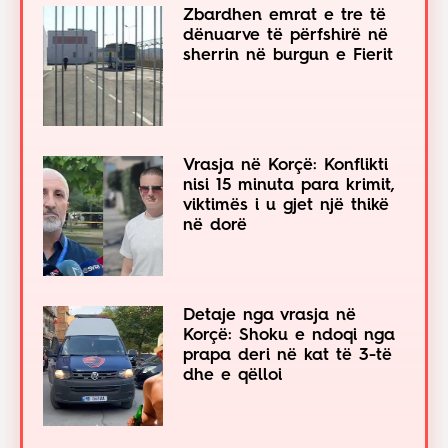
Zbardhen emrat e tre të
dënuarve të përfshirë në
sherrin në burgun e Fierit
Vrasja në Korçë: Konflikti
nisi 15 minuta para krimit,
viktimës i u gjet një thikë
në dorë
Detaje nga vrasja në
Korçë: Shoku e ndoqi nga
prapa deri në kat të 3-të
dhe e qëlloi