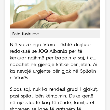
Foto ilustruese
Një vajzë nga Vlora i është drejtuar
redaksisë së JOQ Albania për të
kërkuar ndihmë për babain e saj, i cili
ndodhet në gjendje kritike për jetën. Ai
ka nevojë urgjente për gjak në Spitalin
e Vlorës.
Sipas saj, nuk ka rëndësi grupi i gjakut,
pasi spitali bën këmbimin. Duke qenë
në një situatë kaq të rëndë, familjarët
shprehen se janë të gatshëm të