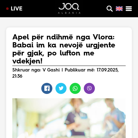
LIVE
Apel për ndihmë nga Vlora:
Babai im ka nevojë urgjente
për gjak, po lufton me
vdekjen!
Shkruar nga: V Gashi | Publikuar më: 17.09.2025,
21:36