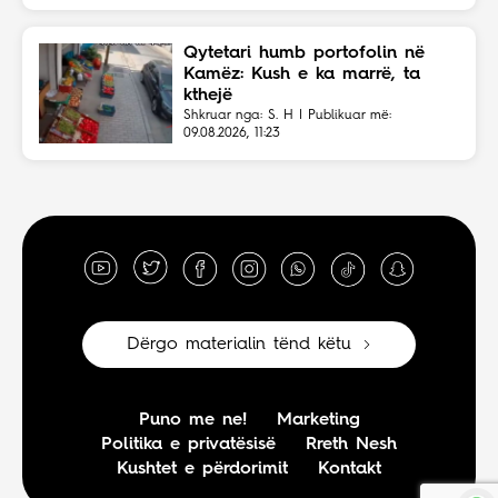
Qytetari humb portofolin në
Kamëz: Kush e ka marrë, ta
kthejë
Shkruar nga: S. H | Publikuar më:
09.08.2026, 11:23
Dërgo materialin tënd këtu
Puno me ne!
Marketing
Politika e privatësisë
Rreth Nesh
Kushtet e përdorimit
Kontakt