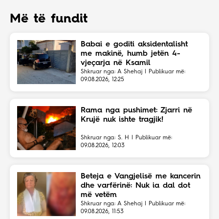
Më të fundit
Babai e goditi aksidentalisht
me makinë, humb jetën 4-
vjeçarja në Ksamil
Shkruar nga: A Shehaj | Publikuar më:
09.08.2026, 12:25
Rama nga pushimet: Zjarri në
Krujë nuk ishte tragjik!
Shkruar nga: S. H | Publikuar më:
09.08.2026, 12:03
Beteja e Vangjelisë me kancerin
dhe varfërinë: Nuk ia dal dot
më vetëm
Shkruar nga: A Shehaj | Publikuar më:
09.08.2026, 11:53