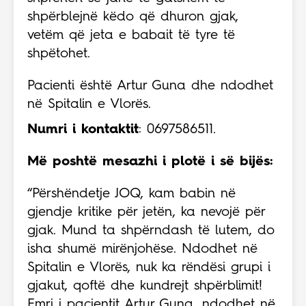
shpërblejnë këdo që dhuron gjak,
vetëm që jeta e babait të tyre të
shpëtohet.
Pacienti është Artur Guna dhe ndodhet
në Spitalin e Vlorës.
Numri i kontaktit
: 0697586511.
Më poshtë mesazhi i plotë i së bijës:
“Përshëndetje JOQ, kam babin në
gjendje kritike për jetën, ka nevojë për
gjak. Mund ta shpërndash të lutem, do
isha shumë mirënjohëse. Ndodhet në
Spitalin e Vlorës, nuk ka rëndësi grupi i
gjakut, qoftë dhe kundrejt shpërblimit!
Emri i pacientit Artur Guna, ndodhet në