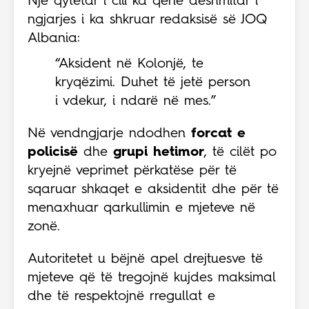
Një qytetar i cili ka qenë dëshmitar i
ngjarjes i ka shkruar redaksisë së JOQ
Albania:
“Aksident në Kolonjë, te
kryqëzimi. Duhet të jetë person
i vdekur, i ndarë në mes.”
Në vendngjarje ndodhen
forcat e
policisë
dhe
grupi hetimor
, të cilët po
kryejnë veprimet përkatëse për të
sqaruar shkaqet e aksidentit dhe për të
menaxhuar qarkullimin e mjeteve në
zonë.
Autoritetet u bëjnë apel drejtuesve të
mjeteve që të tregojnë kujdes maksimal
dhe të respektojnë rregullat e