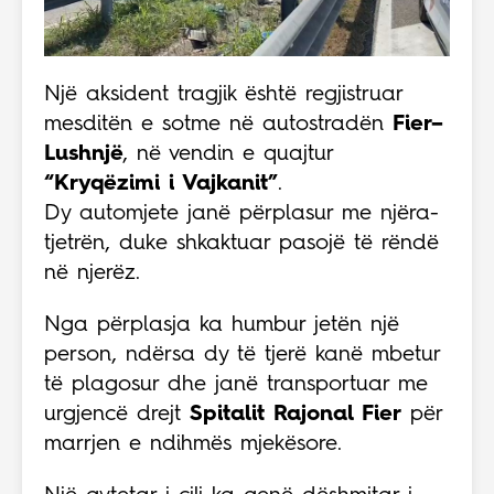
Një aksident tragjik është regjistruar
mesditën e sotme në autostradën
Fier–
Lushnjë
, në vendin e quajtur
“Kryqëzimi i Vajkanit”
.
Dy automjete janë përplasur me njëra-
tjetrën, duke shkaktuar pasojë të rëndë
në njerëz.
Nga përplasja ka humbur jetën një
person, ndërsa dy të tjerë kanë mbetur
të plagosur dhe janë transportuar me
urgjencë drejt
Spitalit Rajonal Fier
për
marrjen e ndihmës mjekësore.