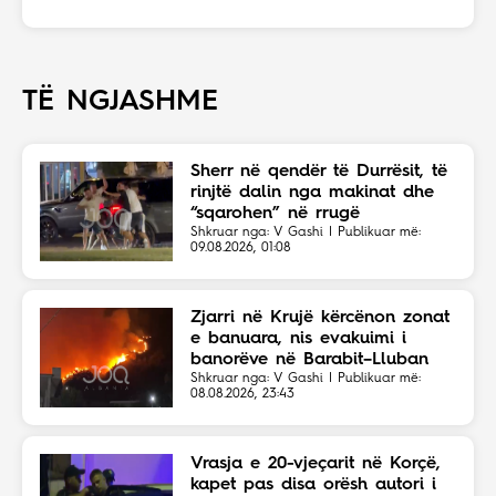
TË NGJASHME
Sherr në qendër të Durrësit, të
rinjtë dalin nga makinat dhe
“sqarohen” në rrugë
Shkruar nga: V Gashi | Publikuar më:
09.08.2026, 01:08
Zjarri në Krujë kërcënon zonat
e banuara, nis evakuimi i
banorëve në Barabit–Lluban
Shkruar nga: V Gashi | Publikuar më:
08.08.2026, 23:43
Vrasja e 20-vjeçarit në Korçë,
kapet pas disa orësh autori i