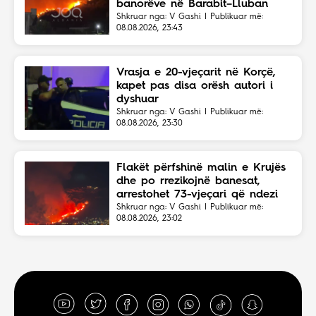
banorëve në Barabit–Lluban
Shkruar nga: V Gashi | Publikuar më:
08.08.2026, 23:43
Vrasja e 20-vjeçarit në Korçë,
kapet pas disa orësh autori i
dyshuar
Shkruar nga: V Gashi | Publikuar më:
08.08.2026, 23:30
Flakët përfshinë malin e Krujës
dhe po rrezikojnë banesat,
arrestohet 73-vjeçari që ndezi
zjarrin për të djegur barin
Shkruar nga: V Gashi | Publikuar më:
08.08.2026, 23:02