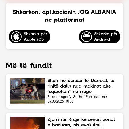
Shkarkoni aplikacionin JOQ ALBANIA
në platformat
Shkarko për
Shkarko për
Apple iOS
Android
Më të fundit
Sherr në qendër të Durrësit, të
rinjtë dalin nga makinat dhe
“sqarohen” në rrugë
Shkruar nga: V Gashi | Publikuar më:
09.08.2026, 01:08
Zjarri në Krujë kërcënon zonat
e banuara, nis evakuimi i