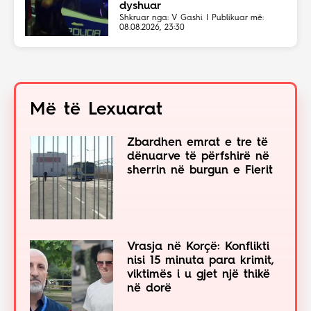
dyshuar
Shkruar nga: V Gashi | Publikuar më:
08.08.2026, 23:30
Më të Lexuarat
Zbardhen emrat e tre të
dënuarve të përfshirë në
sherrin në burgun e Fierit
Vrasja në Korçë: Konflikti
nisi 15 minuta para krimit,
viktimës i u gjet një thikë
në dorë