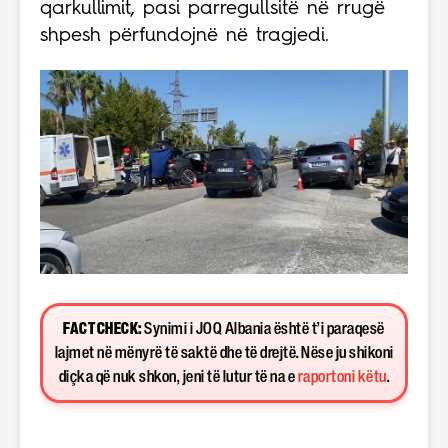
qarkullimit, pasi parregullsitë në rrugë
shpesh përfundojnë në tragjedi.
FACT CHECK:
Synimi i JOQ Albania është t’i paraqesë
lajmet në mënyrë të saktë dhe të drejtë. Nëse ju shikoni
diçka që nuk shkon, jeni të lutur të na e
raportoni këtu
.