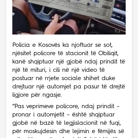
Policia e Kosovës ka njoftuar se sot,
njësitet policore të stacionit të Obiliqit,
kanë shqiptuar një gjobë ndaj prindit të
një të mituri, i cili në një video të
postuar në rrjete sociale shihet duke
drejtuar një automjet pa pasur të drejtë
ligjore për ngasje.
“Pas veprimeve policore, ndaj prindit –
pronar i automjetit – është shqiptuar
gjobë në bazë të legjislacionit në fuqi,
për moskujdesin dhe lejimin e fëmijës së