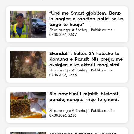
“Unë me Smart gjobitem, Benz-
in anglez e shpëton polici se ka
targa të huaja”
Shkruar nga: A Shehaj | Publikuar më:
07.08.2026, 23:27
Skandali i kullës 24-katëshe te
Komuna e Parisit: Nis prerja me
oksigjen e kolektorit magjistral
në fshehtësi
Shkruar nga: A Shehaj | Publikuar më:
07.08.2026, 22:56
Bie prodhimi i mjaltit, bletarët
paralajmërojnë rritje të çmimit
Shkruar nga: A Shehaj | Publikuar më:
07.08.2026, 22:28