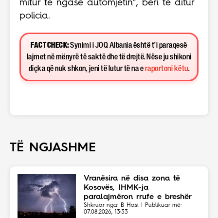
mitur të ngasë automjetin”, bëri të ditur
policia.
FACT CHECK:
Synimi i JOQ Albania është t’i paraqesë
lajmet në mënyrë të saktë dhe të drejtë. Nëse ju shikoni
diçka që nuk shkon, jeni të lutur të na e
raportoni këtu
.
TË NGJASHME
Vranësira në disa zona të
Kosovës, IHMK-ja
paralajmëron rrufe e breshër
Shkruar nga: B Hasi | Publikuar më:
07.08.2026, 13:33