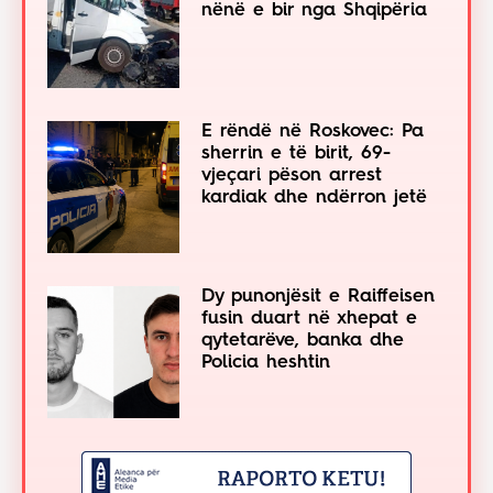
nënë e bir nga Shqipëria
E rëndë në Roskovec: Pa
sherrin e të birit, 69-
vjeçari pëson arrest
kardiak dhe ndërron jetë
Dy punonjësit e Raiffeisen
fusin duart në xhepat e
qytetarëve, banka dhe
Policia heshtin