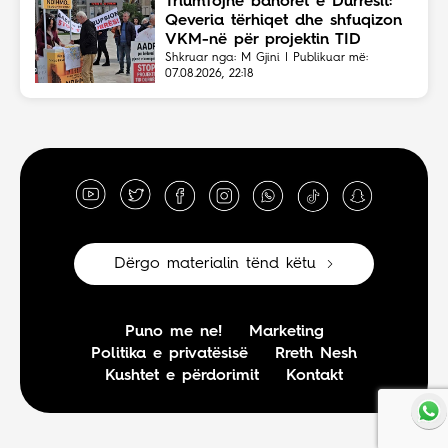
Triumfojnë banorët e Durrësit:
Qeveria tërhiqet dhe shfuqizon
VKM-në për projektin TID
Shkruar nga: M Gjini | Publikuar më:
07.08.2026, 22:18
Dërgo materialin tënd këtu
Puno me ne!
Marketing
Politika e privatësisë
Rreth Nesh
Kushtet e përdorimit
Kontakt