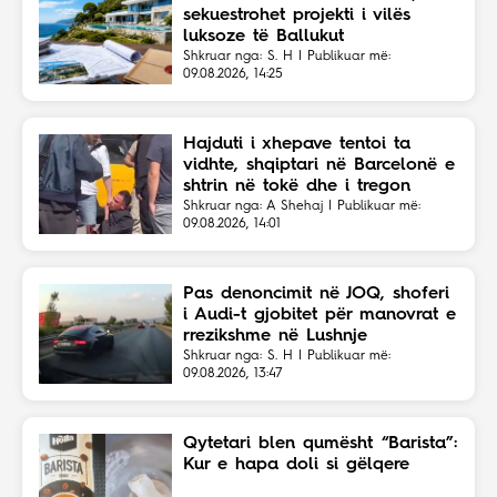
sekuestrohet projekti i vilës
luksoze të Ballukut
Shkruar nga: S. H | Publikuar më:
09.08.2026, 14:25
Hajduti i xhepave tentoi ta
vidhte, shqiptari në Barcelonë e
shtrin në tokë dhe i tregon
vendin
Shkruar nga: A Shehaj | Publikuar më:
09.08.2026, 14:01
Pas denoncimit në JOQ, shoferi
i Audi-t gjobitet për manovrat e
rrezikshme në Lushnje
Shkruar nga: S. H | Publikuar më:
09.08.2026, 13:47
Qytetari blen qumësht “Barista”:
Kur e hapa doli si gëlqere