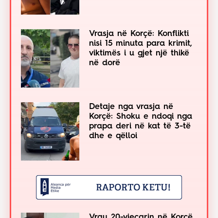
Vrasja në Korçë: Konflikti
nisi 15 minuta para krimit,
viktimës i u gjet një thikë
në dorë
Detaje nga vrasja në
Korçë: Shoku e ndoqi nga
prapa deri në kat të 3-të
dhe e qëlloi
Vrau 20-vjeçarin në Korçë,