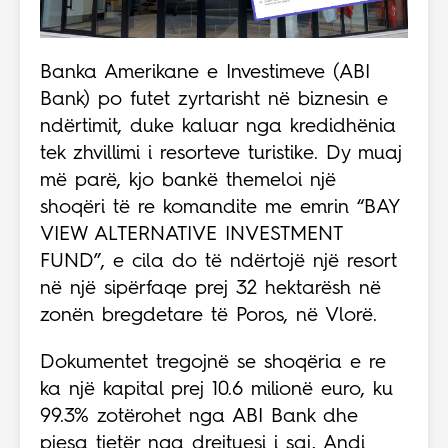
Banka Amerikane e Investimeve (ABI
Bank) po futet zyrtarisht në biznesin e
ndërtimit, duke kaluar nga kredidhënia
tek zhvillimi i resorteve turistike. Dy muaj
më parë, kjo bankë themeloi një
shoqëri të re komandite me emrin “BAY
VIEW ALTERNATIVE INVESTMENT
FUND”, e cila do të ndërtojë një resort
në një sipërfaqe prej 32 hektarësh në
zonën bregdetare të Poros, në Vlorë.
Dokumentet tregojnë se shoqëria e re
ka një kapital prej 10.6 milionë euro, ku
99.3% zotërohet nga ABI Bank dhe
pjesa tjetër nga drejtuesi i saj, Andi