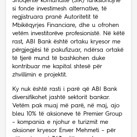
Shoqëritë komandite (SIK) funksionojnë
si fonde investimesh alternative, të
regjistruara pranë Autoritetit të
Mbikëqyrjes Financiare, dhe u ofrohen
vetëm investitorëve profesionistë. Në këtë
rast, ABI Bank është ortaku kryesor me
përgjegjësi të pakufizuar, ndërsa ortakë
të tjerë mund të bashkohen duke
kontribuar me kapital shtesë për
zhvillimin e projektit.
Ky nuk është rasti i parë që ABI Bank
diversifikohet jashtë sektorit bankar.
Vetëm pak muaj më parë, në maj, ajo
bleu 10% të aksioneve të Premier Group
– kompania e njohur e turizmit me
aksioner kryesor Enver Mehmeti – për