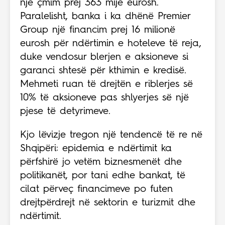
një çmim prej 363 mijë eurosh.
Paralelisht, banka i ka dhënë Premier
Group një financim prej 16 milionë
eurosh për ndërtimin e hoteleve të reja,
duke vendosur blerjen e aksioneve si
garanci shtesë për kthimin e kredisë.
Mehmeti ruan të drejtën e riblerjes së
10% të aksioneve pas shlyerjes së një
pjese të detyrimeve.
Kjo lëvizje tregon një tendencë të re në
Shqipëri: epidemia e ndërtimit ka
përfshirë jo vetëm biznesmenët dhe
politikanët, por tani edhe bankat, të
cilat përveç financimeve po futen
drejtpërdrejt në sektorin e turizmit dhe
ndërtimit.