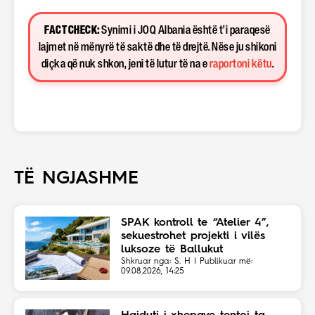
FACT CHECK:
Synimi i JOQ Albania është t’i paraqesë
lajmet në mënyrë të saktë dhe të drejtë. Nëse ju shikoni
diçka që nuk shkon, jeni të lutur të na e
raportoni këtu
.
TË NGJASHME
SPAK kontroll te “Atelier 4”,
sekuestrohet projekti i vilës
luksoze të Ballukut
Shkruar nga: S. H | Publikuar më:
09.08.2026, 14:25