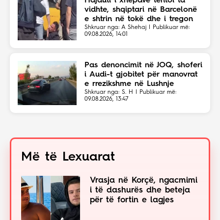
Hajduti i xhepave tentoi ta
vidhte, shqiptari në Barcelonë
e shtrin në tokë dhe i tregon
vendin
Shkruar nga: A Shehaj | Publikuar më:
09.08.2026, 14:01
Pas denoncimit në JOQ, shoferi
i Audi-t gjobitet për manovrat
e rrezikshme në Lushnje
Shkruar nga: S. H | Publikuar më:
09.08.2026, 13:47
Më të Lexuarat
Vrasja në Korçë, ngacmimi
i të dashurës dhe beteja
për të fortin e lagjes