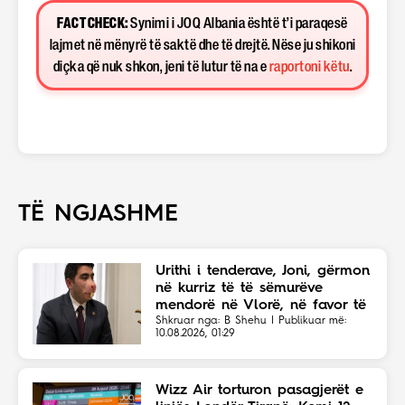
FACT CHECK:
Synimi i JOQ Albania është t’i paraqesë
lajmet në mënyrë të saktë dhe të drejtë. Nëse ju shikoni
diçka që nuk shkon, jeni të lutur të na e
raportoni këtu
.
TË NGJASHME
Urithi i tenderave, Joni, gërmon
në kurriz të të sëmurëve
mendorë në Vlorë, në favor të
Eriola Likajt të “Clean Fast”.
Shkruar nga: B Shehu | Publikuar më:
10.08.2026, 01:29
Wizz Air torturon pasagjerët e