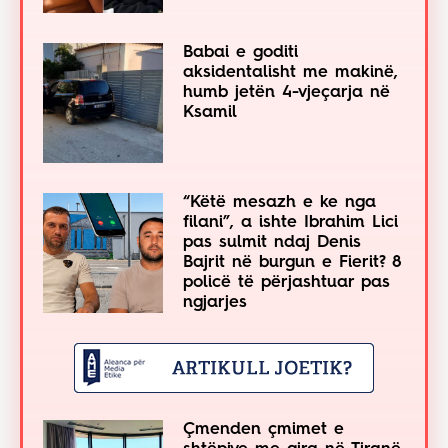
Babai e goditi
aksidentalisht me makinë,
humb jetën 4-vjeçarja në
Ksamil
“Këtë mesazh e ke nga
filani”, a ishte Ibrahim Lici
pas sulmit ndaj Denis
Bajrit në burgun e Fierit? 8
policë të përjashtuar pas
ngjarjes
Çmenden çmimet e