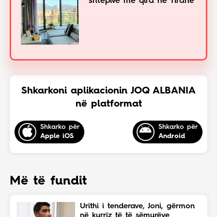
shtëpive me qira në Tiranë
Shkarkoni aplikacionin JOQ ALBANIA
në platformat
Shkarko për
Shkarko për
Apple iOS
Android
Më të fundit
Urithi i tenderave, Joni, gërmon
në kurriz të të sëmurëve