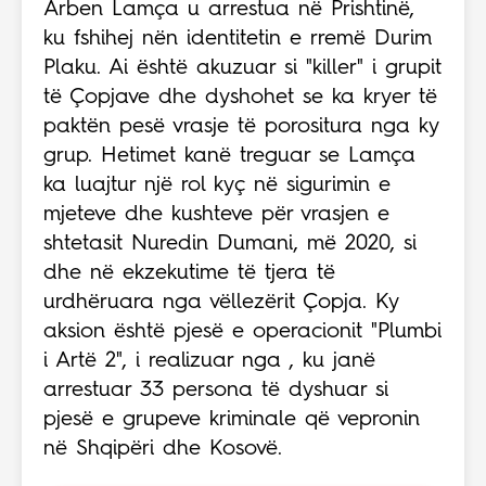
Arben Lamça u arrestua në Prishtinë,
ku fshihej nën identitetin e rremë Durim
Plaku. Ai është akuzuar si "killer" i grupit
të Çopjave dhe dyshohet se ka kryer të
paktën pesë vrasje të porositura nga ky
grup. Hetimet kanë treguar se Lamça
ka luajtur një rol kyç në sigurimin e
mjeteve dhe kushteve për vrasjen e
shtetasit Nuredin Dumani, më 2020, si
dhe në ekzekutime të tjera të
urdhëruara nga vëllezërit Çopja. Ky
aksion është pjesë e operacionit "Plumbi
i Artë 2", i realizuar nga , ku janë
arrestuar 33 persona të dyshuar si
pjesë e grupeve kriminale që vepronin
në Shqipëri dhe Kosovë.