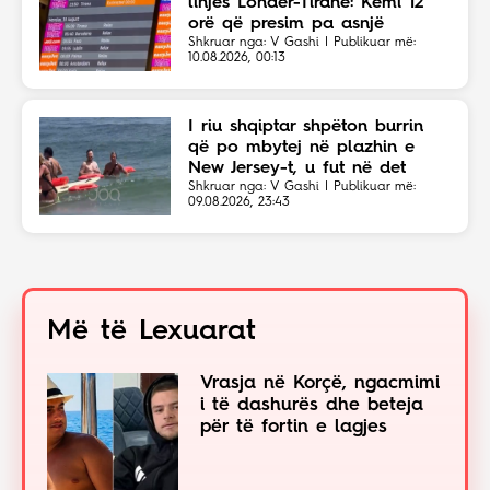
linjës Londër-Tiranë: Kemi 12
orë që presim pa asnjë
shpjegim!
Shkruar nga: V Gashi | Publikuar më:
10.08.2026, 00:13
I riu shqiptar shpëton burrin
që po mbytej në plazhin e
New Jersey-t, u fut në det
sapo dëgjoi thirrjet për ndihmë
Shkruar nga: V Gashi | Publikuar më:
09.08.2026, 23:43
Më të Lexuarat
Vrasja në Korçë, ngacmimi
i të dashurës dhe beteja
për të fortin e lagjes