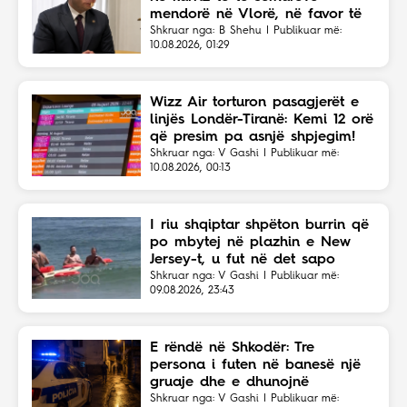
mendorë në Vlorë, në favor të
Eriola Likajt të “Clean Fast”.
Shkruar nga: B Shehu | Publikuar më:
10.08.2026, 01:29
Wizz Air torturon pasagjerët e
linjës Londër-Tiranë: Kemi 12 orë
që presim pa asnjë shpjegim!
Shkruar nga: V Gashi | Publikuar më:
10.08.2026, 00:13
I riu shqiptar shpëton burrin që
po mbytej në plazhin e New
Jersey-t, u fut në det sapo
dëgjoi thirrjet për ndihmë
Shkruar nga: V Gashi | Publikuar më:
09.08.2026, 23:43
E rëndë në Shkodër: Tre
persona i futen në banesë një
gruaje dhe e dhunojnë
Shkruar nga: V Gashi | Publikuar më: