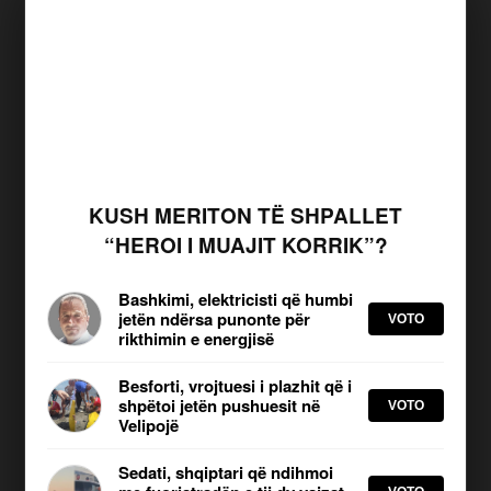
KUSH MERITON TË SHPALLET
“HEROI I MUAJIT KORRIK”?
Bashkimi, elektricisti që humbi
jetën ndërsa punonte për
VOTO
rikthimin e energjisë
Besforti, vrojtuesi i plazhit që i
shpëtoi jetën pushuesit në
VOTO
Velipojë
Sedati, shqiptari që ndihmoi