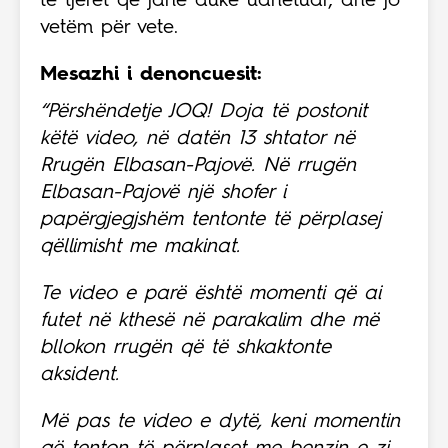
të tjerët që janë duke udhëtuar, dhe jo
vetëm për vete.
Mesazhi i denoncuesit:
“Përshëndetje JOQ! Doja të postonit
këtë video, në datën 13 shtator në
Rrugën Elbasan-Pajovë. Në rrugën
Elbasan-Pajovë një shofer i
papërgjegjshëm tentonte të përplasej
qëllimisht me makinat.
Te video e parë është momenti që ai
futet në kthesë në parakalim dhe më
bllokon rrugën që të shkaktonte
aksident.
Më pas te video e dytë, keni momentin