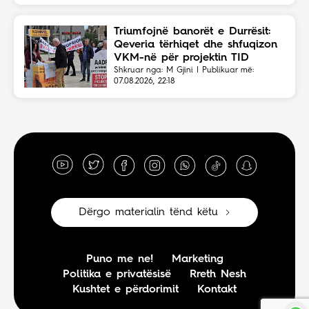
Triumfojnë banorët e Durrësit:
Qeveria tërhiqet dhe shfuqizon
VKM-në për projektin TID
Shkruar nga: M Gjini | Publikuar më:
07.08.2026, 22:18
Dërgo materialin tënd këtu
Puno me ne!
Marketing
Politika e privatësisë
Rreth Nesh
Kushtet e përdorimit
Kontakt