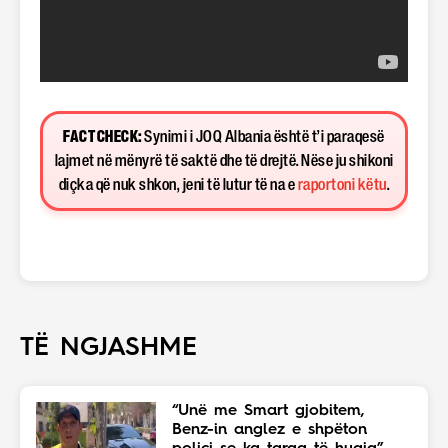
FACT CHECK:
Synimi i JOQ Albania është t’i paraqesë
lajmet në mënyrë të saktë dhe të drejtë. Nëse ju shikoni
diçka që nuk shkon, jeni të lutur të na e
raportoni këtu
.
TË NGJASHME
“Unë me Smart gjobitem,
Benz-in anglez e shpëton