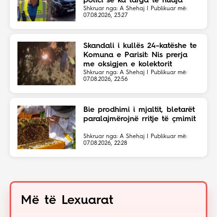
polici se ka targa të huaja”
Shkruar nga: A Shehaj | Publikuar më:
07.08.2026, 23:27
Skandali i kullës 24-katëshe te
Komuna e Parisit: Nis prerja
me oksigjen e kolektorit
magjistral në fshehtësi
Shkruar nga: A Shehaj | Publikuar më:
07.08.2026, 22:56
Bie prodhimi i mjaltit, bletarët
paralajmërojnë rritje të çmimit
Shkruar nga: A Shehaj | Publikuar më:
07.08.2026, 22:28
Më të Lexuarat