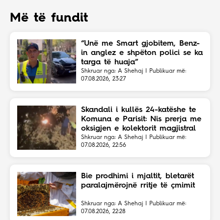
Më të fundit
“Unë me Smart gjobitem, Benz-
in anglez e shpëton polici se ka
targa të huaja”
Shkruar nga: A Shehaj | Publikuar më:
07.08.2026, 23:27
Skandali i kullës 24-katëshe te
Komuna e Parisit: Nis prerja me
oksigjen e kolektorit magjistral
në fshehtësi
Shkruar nga: A Shehaj | Publikuar më:
07.08.2026, 22:56
Bie prodhimi i mjaltit, bletarët
paralajmërojnë rritje të çmimit
Shkruar nga: A Shehaj | Publikuar më:
07.08.2026, 22:28