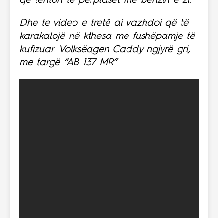
që tenton të përplaset me benzin e zi.
Dhe te video e tretë ai vazhdoi që të
karakalojë në kthesa me fushëpamje të
kufizuar. Volksëagen Caddy ngjyrë gri,
me targë “AB 137 MR”