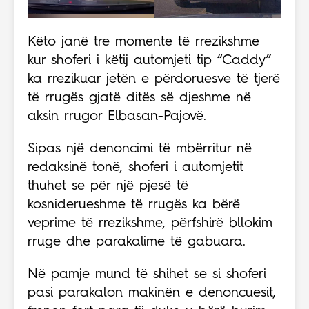
Këto janë tre momente të rrezikshme
kur shoferi i këtij automjeti tip “Caddy”
ka rrezikuar jetën e përdoruesve të tjerë
të rrugës gjatë ditës së djeshme në
aksin rrugor Elbasan-Pajovë.
Sipas një denoncimi të mbërritur në
redaksinë tonë, shoferi i automjetit
thuhet se për një pjesë të
kosniderueshme të rrugës ka bërë
veprime të rrezikshme, përfshirë bllokim
rruge dhe parakalime të gabuara.
Në pamje mund të shihet se si shoferi
pasi parakalon makinën e denoncuesit,