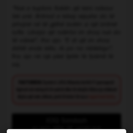
“Nuk e kuptoni flakën që keni ndezur
tek unë. Britmat e kësaj vejushe do të
jehojnë në të gjithë botën si një britmë
lufte. Lëvizja që ndërtoi im shoq nuk do
të vdesë”, tha ajo. “E di që im shoq
është ende këtu. Ai po na mbikëqyr”,
tha ajo në një pikë tjetër të fjalimit të
saj.
FACT CHECK:
Synimi i JOQ Albania është t’i paraqesë
lajmet në mënyrë të saktë dhe të drejtë. Nëse ju shikoni
diçka që nuk shkon, jeni të lutur të na e
raportoni këtu
.
JOQ Sondazh
KLIKO PËR TË VOTUAR