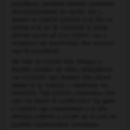
planifikuar, përfshirë turneun universitar
dhe transmetimet në media. Ajo u
shpreh se ndiente praninë e tij dhe se
urtësia e tij do të vazhdojë të jetojë
përmes punës së tyre. Fjalimi i saj u
shoqërua me duartrokitje dhe emocion
nga të pranishmit.
Në nder të Charlie Kirk, Shtëpia e
Bardhë publikoi një video përkujtimore
me momente nga fjalimet dhe citimet
biblike të tij. Videoja u shpërnda me
mesazhin: “Një patriot i patrembur dhe
njeri me besim të palëkundur.” Ky gjest
u mirëprit nga mbështetësit e tij dhe
nënvizoi ndikimin e madh që ai pati në
politikën konservatore amerikane.