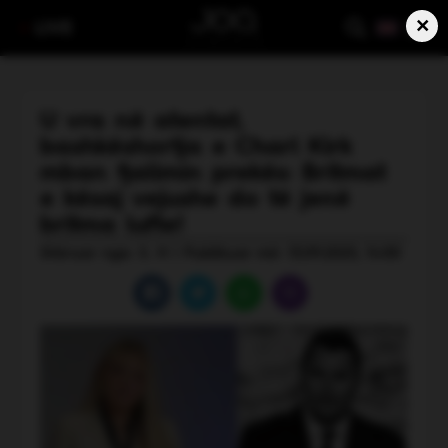
×
LIVE
U vra në atentat,
bashkëshortja e Charl Kirk
mban fjalimin prekës: Britmat
e kësaj vejushe do të jenë
britma lufte!
Shkruar nga: S. H | Publikuar më: 13.09.2025, 14:00