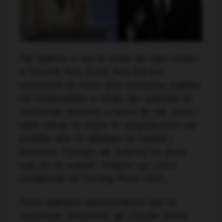
Në fjalimin e saj të parë që nga vrasja
e Charlie Kirk, Erica Kirk foli me
emocione të forta dhe mesazhe politike
në Universitetin e Utah. Ajo premtoi të
vazhdojë misionin e burrit të saj, duke i
bërë thirrje të rinjve të angazhohen në
politikë dhe të kthehen te besimi i
krishterë. “Lëvizja që ndërtoi im shoq
nuk do të vdesë”, theksoi ajo para
audiencës së Turning Point USA.
Erica shprehu vendosmërinë për të
vazhduar aktivitetet që Charlie kishte