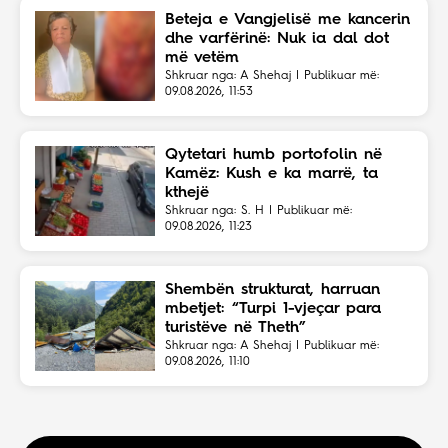
Beteja e Vangjelisë me kancerin
dhe varfërinë: Nuk ia dal dot
më vetëm
Shkruar nga: A Shehaj | Publikuar më:
09.08.2026, 11:53
Qytetari humb portofolin në
Kamëz: Kush e ka marrë, ta
kthejë
Shkruar nga: S. H | Publikuar më:
09.08.2026, 11:23
Shembën strukturat, harruan
mbetjet: “Turpi 1-vjeçar para
turistëve në Theth”
Shkruar nga: A Shehaj | Publikuar më:
09.08.2026, 11:10