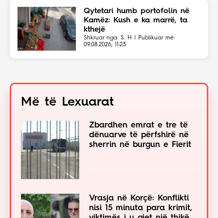
Qytetari humb portofolin në
Kamëz: Kush e ka marrë, ta
kthejë
Shkruar nga: S. H | Publikuar më:
09.08.2026, 11:23
Më të Lexuarat
Zbardhen emrat e tre të
dënuarve të përfshirë në
sherrin në burgun e Fierit
Vrasja në Korçë: Konflikti
nisi 15 minuta para krimit,
viktimës i u gjet një thikë