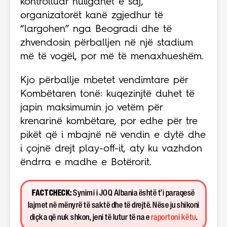
kontrolluar huliganët e saj,
organizatorët kanë zgjedhur të
“largohen” nga Beogradi dhe të
zhvendosin përballjen në një stadium
më të vogël, por më të menaxhueshëm.
Kjo përballje mbetet vendimtare për
Kombëtaren tonë: kuqezinjtë duhet të
japin maksimumin jo vetëm për
krenarinë kombëtare, por edhe për tre
pikët që i mbajnë në vendin e dytë dhe
i çojnë drejt play-off-it, aty ku vazhdon
ëndrra e madhe e Botërorit.
FACT CHECK:
Synimi i JOQ Albania është t’i paraqesë
lajmet në mënyrë të saktë dhe të drejtë. Nëse ju shikoni
diçka që nuk shkon, jeni të lutur të na e
raportoni këtu
.