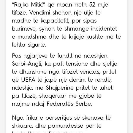
“Rajko Mitić” që mban rreth 52 mijë
tifozë. Vendimi shënon një ulje të
madhe të kapacitetit, por sipas
burimeve, synon të shmangë incidentet
e mundshme dhe të krijojë kushte më të
lehta sigurie.
Pas ngjarjeve të fundit në ndeshjen
Serbi–Angli, ku pati tensione dhe sjellje
të dhunshme nga tifozët vendas, pritet
që UEFA të japë një dënim të rëndë,
ndeshja me Shqipërinë pritet të luhet
pa tifozë, shoqëruar me gjobë të
majme ndaj Federatës Serbe.
Nga frika e përsëritjes së skenave të
shkuara dhe pamundësisë për të