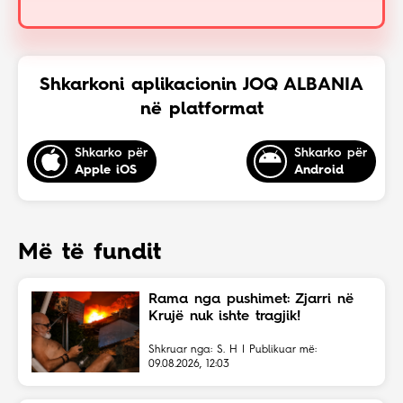
Shkarkoni aplikacionin JOQ ALBANIA
në platformat
Shkarko për
Shkarko për
Apple iOS
Android
Më të fundit
Rama nga pushimet: Zjarri në
Krujë nuk ishte tragjik!
Shkruar nga: S. H | Publikuar më:
09.08.2026, 12:03