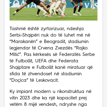
Tashmë është zyrtarizuar, ndeshja
Serbi–Shqipëri nuk do të luhet më në
“Marakanën” e Beogradit, stadiumin
legjendar të Crvena Zvezdës “Rajko
Mitić”. Pas kërkesës së Federatës Serbe
të Futbollit, UEFA dhe Federata
Shqiptare e Futbollit kanë miratuar që
sfida të zhvendoset në stadiumin
“Doçica” të Leskovacit.
Ky impiant modern u rikonstruktua në
vitin 2023 dhe ka një kapacitet prej
vetëm 8 mijë vendesh, ndryshe nga