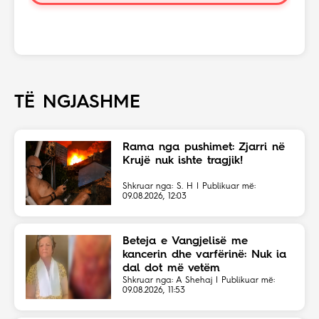
TË NGJASHME
Rama nga pushimet: Zjarri në
Krujë nuk ishte tragjik!
Shkruar nga: S. H | Publikuar më:
09.08.2026, 12:03
Beteja e Vangjelisë me
kancerin dhe varfërinë: Nuk ia
dal dot më vetëm
Shkruar nga: A Shehaj | Publikuar më:
09.08.2026, 11:53