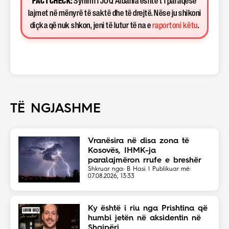
FACT CHECK:
Synimi i JOQ Albania është t’i paraqesë
lajmet në mënyrë të saktë dhe të drejtë. Nëse ju shikoni
diçka që nuk shkon, jeni të lutur të na e
raportoni këtu
.
TË NGJASHME
Vranësira në disa zona të
Kosovës, IHMK-ja
paralajmëron rrufe e breshër
Shkruar nga: B Hasi | Publikuar më:
07.08.2026, 13:33
Ky është i riu nga Prishtina që
humbi jetën në aksidentin në
Shqipëri