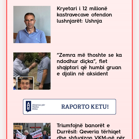
Kryetari i 12 milionë
kastravecave ofendon
lushnjarët: Ushnja
“Zemra më thoshte se ka
ndodhur diçka”, flet
shqiptari që humbi gruan
e djalin në aksident
Triumfojnë banorët e
Durrësit: Qeveria tërhiqet
dhe shfuqizon VKM-në për