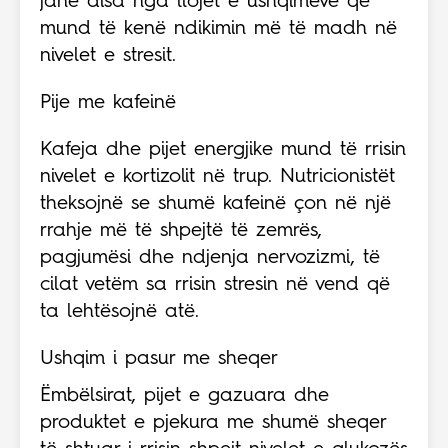
janë disa nga llojet e ushqimeve që
mund të kenë ndikimin më të madh në
nivelet e stresit.
Pije me kafeinë
Kafeja dhe pijet energjike mund të rrisin
nivelet e kortizolit në trup. Nutricionistët
theksojnë se shumë kafeinë çon në një
rrahje më të shpejtë të zemrës,
pagjumësi dhe ndjenja nervozizmi, të
cilat vetëm sa rrisin stresin në vend që
ta lehtësojnë atë.
Ushqim i pasur me sheqer
Ëmbëlsirat, pijet e gazuara dhe
produktet e pjekura me shumë sheqer