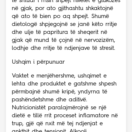
të shtuar i rrisin shpejt nivelet e glukozës
në gjak, por ato gjithashtu shkaktojnë
që ato të bien po aq shpejt. Shumë
dietologë shpjegojnë se janë këto rritje
dhe ulje të papritura të sheqerit në
gjak që mund të çojnë në nervozizëm,
lodhje dhe rritje të ndjenjave të stresit.
Ushqim i përpunuar
Vaktet e menjëhershme, ushqimet e
lehta dhe produktet e gatshme shpesh
përmbajnë shumë kripë, yndyrna të
pashëndetshme dhe aditivë.
Nutricionistët paralajmërojnë se një
dietë e tillë rrit proceset inflamatore në
trup, gjë që nxit më tej ndjenjat e
ankthit dhe tensionit. Alkooli