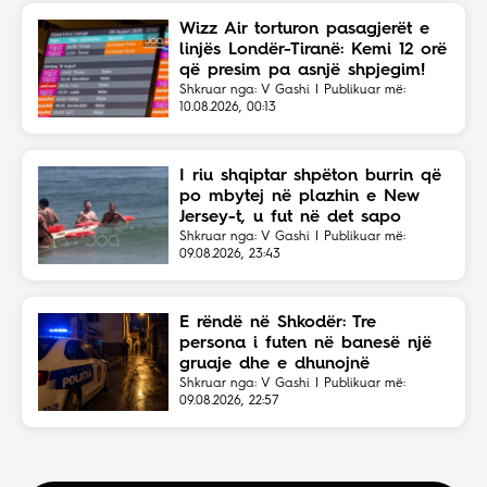
Wizz Air torturon pasagjerët e
linjës Londër-Tiranë: Kemi 12 orë
që presim pa asnjë shpjegim!
Shkruar nga: V Gashi | Publikuar më:
10.08.2026, 00:13
I riu shqiptar shpëton burrin që
po mbytej në plazhin e New
Jersey-t, u fut në det sapo
dëgjoi thirrjet për ndihmë
Shkruar nga: V Gashi | Publikuar më:
09.08.2026, 23:43
E rëndë në Shkodër: Tre
persona i futen në banesë një
gruaje dhe e dhunojnë
Shkruar nga: V Gashi | Publikuar më:
09.08.2026, 22:57