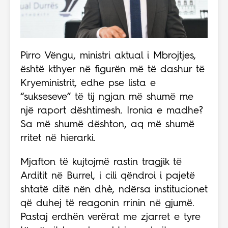
Pirro Vëngu, ministri aktual i Mbrojtjes,
është kthyer në figurën më të dashur të
Kryeministrit, edhe pse lista e
“sukseseve” të tij ngjan më shumë me
një raport dështimesh. Ironia e madhe?
Sa më shumë dështon, aq më shumë
rritet në hierarki.
Mjafton të kujtojmë rastin tragjik të
Arditit në Burrel, i cili qëndroi i pajetë
shtatë ditë nën dhè, ndërsa institucionet
që duhej të reagonin rrinin në gjumë.
Pastaj erdhën verërat me zjarret e tyre