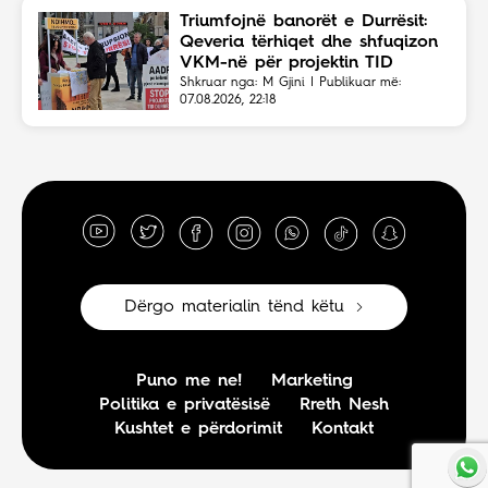
Triumfojnë banorët e Durrësit:
Qeveria tërhiqet dhe shfuqizon
VKM-në për projektin TID
Shkruar nga: M Gjini | Publikuar më:
07.08.2026, 22:18
Dërgo materialin tënd këtu
Puno me ne!
Marketing
Politika e privatësisë
Rreth Nesh
Kushtet e përdorimit
Kontakt