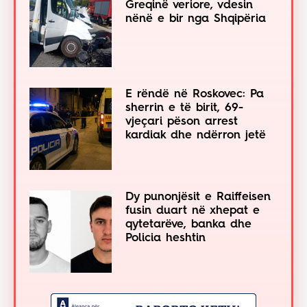
Greqinë veriore, vdesin
nënë e bir nga Shqipëria
E rëndë në Roskovec: Pa
sherrin e të birit, 69-
vjeçari pëson arrest
kardiak dhe ndërron jetë
Dy punonjësit e Raiffeisen
fusin duart në xhepat e
qytetarëve, banka dhe
Policia heshtin