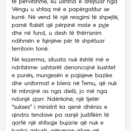
të përvitshme, ku ushtria e drejtuar nga
Vëngu u shfaq më e papërgatitur se
kurrë. Në vend të një reagimi të shpejtë,
pamë flakët që përpinë male e pyje
dhe në fund, u desh të thërrisnim
ndihmën e fqinjëve për të shpëtuar
territorin tonë.
Në kazerma, situata nuk është më e
ndritshme: ushtarët denoncojnë kushtet
e punës, mungesën e pajisjeve bazike
dhe uniformat e blera në Temu, që nuk
të mbrojnë as nga dielli, jo më nga
ndonjë zjarr. Ndërkohë, një tjetër
“sukses” i ministrit ka qenë dhënia e
qindra tendave pa asnjë justifikim të
qartë një shfaqje bujarie që nuk e
kuptoi askush, përveçse atyre që