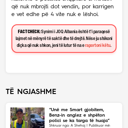
që nuk mbrojti dot vendin, por karrigen
e vet edhe pë 4 vite nuk e lëshoi.
FACT CHECK:
Synimi i JOQ Albania është t’i paraqesë
lajmet në mënyrë të saktë dhe të drejtë. Nëse ju shikoni
diçka që nuk shkon, jeni të lutur të na e
raportoni këtu
.
TË NGJASHME
“Unë me Smart gjobitem,
Benz-in anglez e shpëton
polici se ka targa të huaja”
Shkruar nga: A Shehaj | Publikuar më: