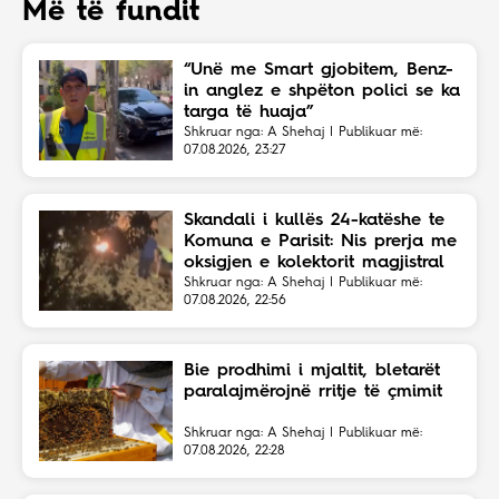
Më të fundit
“Unë me Smart gjobitem, Benz-
in anglez e shpëton polici se ka
targa të huaja”
Shkruar nga: A Shehaj | Publikuar më:
07.08.2026, 23:27
Skandali i kullës 24-katëshe te
Komuna e Parisit: Nis prerja me
oksigjen e kolektorit magjistral
në fshehtësi
Shkruar nga: A Shehaj | Publikuar më:
07.08.2026, 22:56
Bie prodhimi i mjaltit, bletarët
paralajmërojnë rritje të çmimit
Shkruar nga: A Shehaj | Publikuar më:
07.08.2026, 22:28