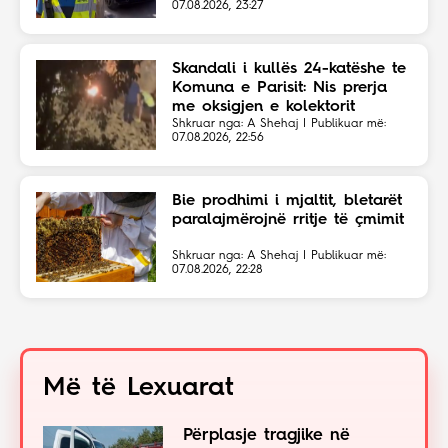
07.08.2026, 23:27
Skandali i kullës 24-katëshe te
Komuna e Parisit: Nis prerja
me oksigjen e kolektorit
magjistral në fshehtësi
Shkruar nga: A Shehaj | Publikuar më:
07.08.2026, 22:56
Bie prodhimi i mjaltit, bletarët
paralajmërojnë rritje të çmimit
Shkruar nga: A Shehaj | Publikuar më:
07.08.2026, 22:28
Më të Lexuarat
Përplasje tragjike në