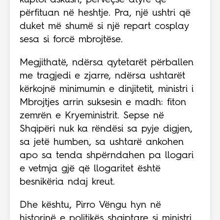
përfituan në heshtje. Pra, një ushtri që
duket më shumë si një repart cosplay
sesa si forcë mbrojtëse.
Megjithatë, ndërsa qytetarët përballen
me tragjedi e zjarre, ndërsa ushtarët
kërkojnë minimumin e dinjitetit, ministri i
Mbrojtjes arrin suksesin e madh: fiton
zemrën e Kryeministrit. Sepse në
Shqipëri nuk ka rëndësi sa pyje digjen,
sa jetë humben, sa ushtarë ankohen
apo sa tenda shpërndahen pa llogari
e vetmja gjë që llogaritet është
besnikëria ndaj kreut.
Dhe kështu, Pirro Vëngu hyn në
historinë e politikës shqiptare si ministri