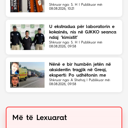
Shkruar nga: S. H | Publikuar më:
08.08.2026, 10:21
U ekstradua për laboratorin e
kokainës, nis në GJKKO seanca
ndaj ‘kimistit’
Shkruar nga: S. H | Publikuar më:
08.08.2026, 09:58
Nënë e bir humbën jetën në
aksidentin tragjik në Greqi,
eksperti: Po udhëtonin me
shpejtësi të lartë
Shkruar nga: A Shehaj | Publikuar më:
08.08.2026, 09:58
Më të Lexuarat