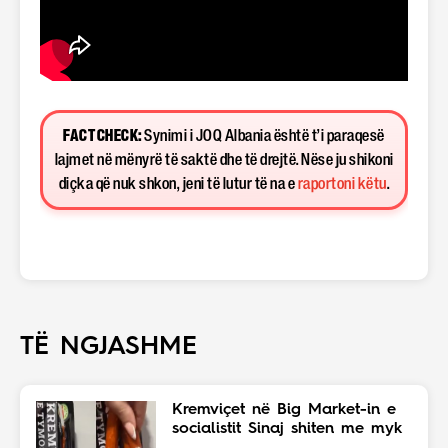
FACT CHECK:
Synimi i JOQ Albania është t’i paraqesë
lajmet në mënyrë të saktë dhe të drejtë. Nëse ju shikoni
diçka që nuk shkon, jeni të lutur të na e
raportoni këtu
.
TË NGJASHME
Kremviçet në Big Market-in e
socialistit Sinaj shiten me myk