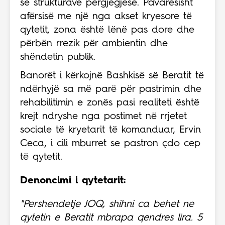
së strukturave përgjegjëse. Pavarësisht
afërsisë me një nga akset kryesore të
qytetit, zona është lënë pas dore dhe
përbën rrezik për ambientin dhe
shëndetin publik.
Banorët i kërkojnë Bashkisë së Beratit të
ndërhyjë sa më parë për pastrimin dhe
rehabilitimin e zonës pasi realiteti është
krejt ndryshe nga postimet në rrjetet
sociale të kryetarit të komanduar, Ervin
Ceca, i cili mburret se pastron çdo cep
të qytetit.
Denoncimi i qytetarit:
"Pershendetje JOQ, shihni ca behet ne
qytetin e Beratit mbrapa qendres lira. 5