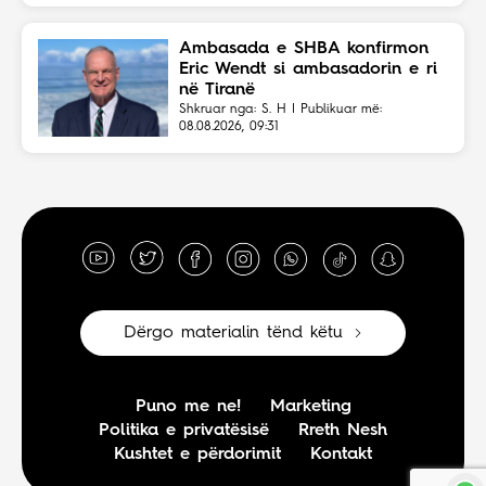
Ambasada e SHBA konfirmon
Eric Wendt si ambasadorin e ri
në Tiranë
Shkruar nga: S. H | Publikuar më:
08.08.2026, 09:31
Dërgo materialin tënd këtu
Puno me ne!
Marketing
Politika e privatësisë
Rreth Nesh
Kushtet e përdorimit
Kontakt