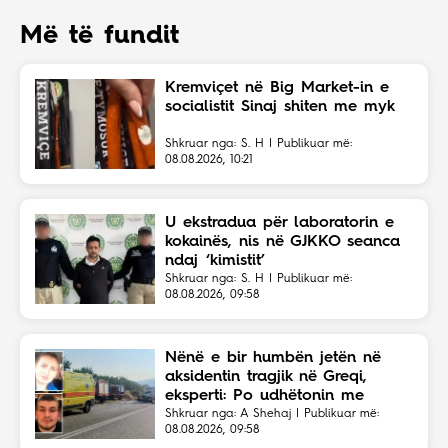
Më të fundit
Kremviçet në Big Market-in e
socialistit Sinaj shiten me myk
Shkruar nga: S. H | Publikuar më:
08.08.2026, 10:21
U ekstradua për laboratorin e
kokainës, nis në GJKKO seanca
ndaj ‘kimistit’
Shkruar nga: S. H | Publikuar më:
08.08.2026, 09:58
Nënë e bir humbën jetën në
aksidentin tragjik në Greqi,
eksperti: Po udhëtonin me
shpejtësi të lartë
Shkruar nga: A Shehaj | Publikuar më:
08.08.2026, 09:58