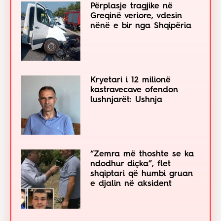
Përplasje tragjike në
Greqinë veriore, vdesin
nënë e bir nga Shqipëria
Kryetari i 12 milionë
kastravecave ofendon
lushnjarët: Ushnja
“Zemra më thoshte se ka
ndodhur diçka”, flet
shqiptari që humbi gruan
e djalin në aksident