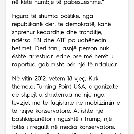
në këtë humbje të pabesueshme.”
Figura të shumta politike, nga
republikanë deri te demokratë, kanë
shprehur keqardhje dhe tronditje,
ndërsa FBI dhe ATF po udhëheqin
hetimet. Deri tani, asnjë person nuk
është arrestuar, edhe pse më herët u
raportua gabimisht për një të ndaluar.
Në vitin 2012, vetëm 18 vjeç, Kirk
themeloi Turning Point USA, organizatë
që shpejt u shndërrua në një nga
lëvizjet më të fuqishme në mobilizimin e
të rinjve konservatorë. Ai ishte një
bashkëpunëtor i ngushtë i Trump, një
folës i rregullt në media konservatore,