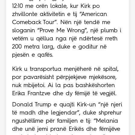
12:10 me orën lokale, kur Kirk po
zhvillonte aktivitetin e tij “American
Comeback Tour”. Nën një tendë me
sloganin “Prove Me Wrong”, një plumb i
vetëm u qëllua nga një ndërtesë rreth
200 metra larg, duke e goditur në
pjesën e qafës.
Kirk u transportua menjëherë në spital,
por pavarësisht përpjekjeve mjekësore,
nuk mbijetoi. Ai la pas bashkëshorten
Erika Frantzve dhe dy fëmijë të vegjël.
Donald Trump e quajti Kirk-un “një njeri
të madh dhe legjendar”, duke shprehur
ngushëllime për familjen e tij: “Melania
dhe unë jemi pranë Erikës dhe fëmijëve