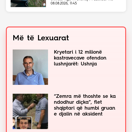
Malit të Zi
08.08.2026, 11:45
Më të Lexuarat
Kryetari i 12 milionë
kastravecave ofendon
lushnjarët: Ushnja
“Zemra më thoshte se ka
ndodhur diçka”, flet
shqiptari që humbi gruan
e djalin në aksident