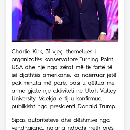
Charlie Kirk, 31-vjeç, themelues i
organizatës konservatore Turning Point
USA dhe një nga zërat më të fortë të
së djathtës amerikane, ka ndërruar jetë
pak minuta më parë, pasi u qëllua me
armë gjatë një aktiviteti në Utah Valley
University. Vdekja e tij u konfirmua
publikisht nga presidenti Donald Trump.
Sipas autoriteteve dhe dëshmive nga
vendngjarja, ngjarja ndodhi rreth orës