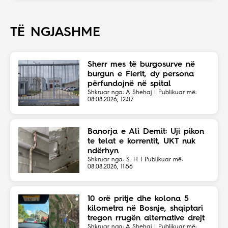
TË NGJASHME
Sherr mes të burgosurve në
burgun e Fierit, dy persona
përfundojnë në spital
Shkruar nga: A Shehaj | Publikuar më:
08.08.2026, 12:07
Banorja e Ali Demit: Uji pikon
te telat e korrentit, UKT nuk
ndërhyn
Shkruar nga: S. H | Publikuar më:
08.08.2026, 11:56
10 orë pritje dhe kolona 5
kilometra në Bosnje, shqiptari
tregon rrugën alternative drejt
Shkruar nga: A Shehaj | Publikuar më: