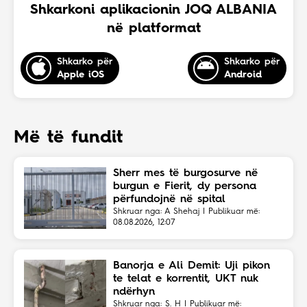
Shkarkoni aplikacionin JOQ ALBANIA
në platformat
Shkarko për
Shkarko për
Apple iOS
Android
Më të fundit
Sherr mes të burgosurve në
burgun e Fierit, dy persona
përfundojnë në spital
Shkruar nga: A Shehaj | Publikuar më:
08.08.2026, 12:07
Banorja e Ali Demit: Uji pikon
te telat e korrentit, UKT nuk
ndërhyn
Shkruar nga: S. H | Publikuar më: