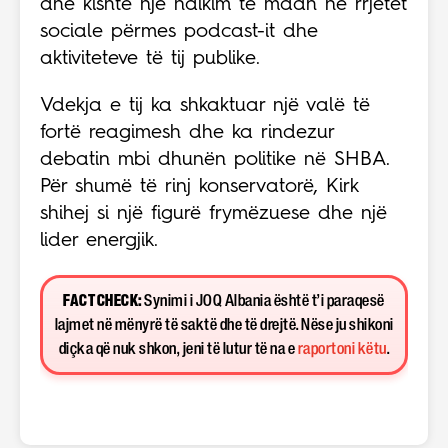
dhe kishte një ndikim të madh në rrjetet
sociale përmes podcast-it dhe
aktiviteteve të tij publike.
Vdekja e tij ka shkaktuar një valë të
fortë reagimesh dhe ka rindezur
debatin mbi dhunën politike në SHBA.
Për shumë të rinj konservatorë, Kirk
shihej si një figurë frymëzuese dhe një
lider energjik.
FACT CHECK:
Synimi i JOQ Albania është t’i paraqesë
lajmet në mënyrë të saktë dhe të drejtë. Nëse ju shikoni
diçka që nuk shkon, jeni të lutur të na e
raportoni këtu
.