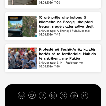
08.08.2026, 11:56
10 orë pritje dhe kolona 5
kilometra në Bosnje, shqiptari
tregon rrugën alternative drejt
Malit të Zi
Shkruar nga: A Shehaj | Publikuar më:
08.08.2026, 11:45
Protestë në Fushë-Arrëz kundër
hartës së re territoriale: Nuk do
të shkrihemi me Pukën
Shkruar nga: S. H | Publikuar më:
08.08.2026, 11:28