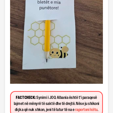
FACT CHECK:
Synimi i JOQ Albania është t’i paraqesë
lajmet në mënyrë të saktë dhe të drejtë. Nëse ju shikoni
diçka që nuk shkon, jeni të lutur të na e
raportoni këtu
.