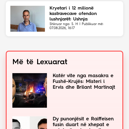
Kryetari i 12 milionë
kastravecave ofendon
lushnjarët: Ushnja
Shkruar nga: S. H | Publikuar më:
07.08.2026, 16:17
Më të Lexuarat
Katër vite nga masakra e
Fushë-Krujës: Misteri i
Ervis dhe Brilant Martinajt
Dy punonjësit e Raiffeisen
fusin duart në xhepat e