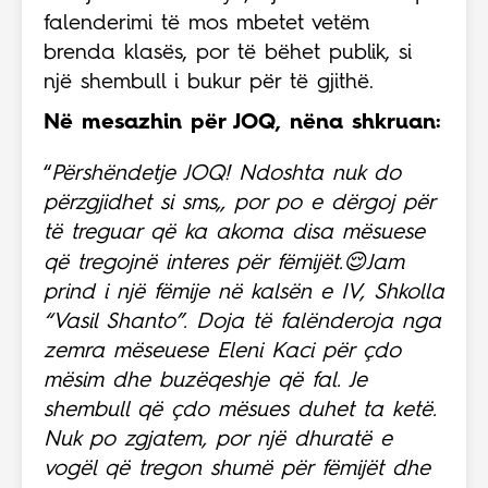
falenderimi të mos mbetet vetëm
brenda klasës, por të bëhet publik, si
një shembull i bukur për të gjithë.
Në mesazhin për JOQ, nëna shkruan:
“
Përshëndetje JOQ! Ndoshta nuk do
përzgjidhet si sms,, por po e dërgoj për
të treguar që ka akoma disa mësuese
që tregojnë interes për fëmijët.😌Jam
prind i një fëmije në kalsën e IV, Shkolla
“Vasil Shanto”. Doja të falënderoja nga
zemra mëseuese Eleni Kaci për çdo
mësim dhe buzëqeshje që fal. Je
shembull që çdo mësues duhet ta ketë.
Nuk po zgjatem, por një dhuratë e
vogël që tregon shumë për fëmijët dhe