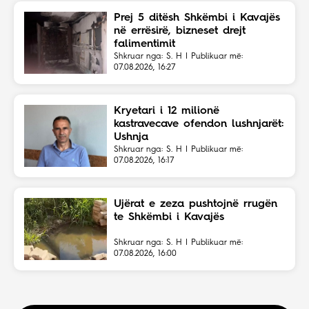
Prej 5 ditësh Shkëmbi i Kavajës
në errësirë, bizneset drejt
falimentimit
Shkruar nga: S. H | Publikuar më:
07.08.2026, 16:27
Kryetari i 12 milionë
kastravecave ofendon lushnjarët:
Ushnja
Shkruar nga: S. H | Publikuar më:
07.08.2026, 16:17
Ujërat e zeza pushtojnë rrugën
te Shkëmbi i Kavajës
Shkruar nga: S. H | Publikuar më:
07.08.2026, 16:00