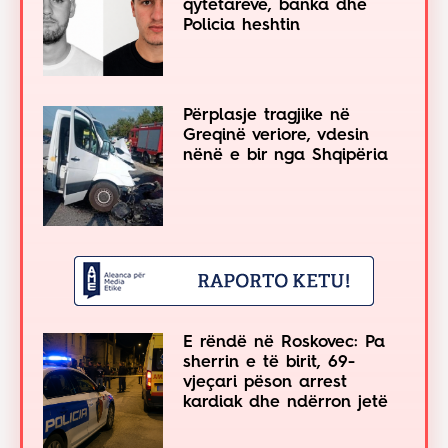
qytetarëve, banka dhe
Policia heshtin
Përplasje tragjike në
Greqinë veriore, vdesin
nënë e bir nga Shqipëria
E rëndë në Roskovec: Pa
sherrin e të birit, 69-
vjeçari pëson arrest
kardiak dhe ndërron jetë