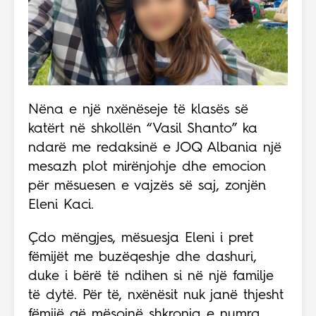
Nëna e një nxënëseje të klasës së
katërt në shkollën “Vasil Shanto” ka
ndarë me redaksinë e JOQ Albania një
mesazh plot mirënjohje dhe emocion
për mësuesen e vajzës së saj, zonjën
Eleni Kaci.
Çdo mëngjes, mësuesja Eleni i pret
fëmijët me buzëqeshje dhe dashuri,
duke i bërë të ndihen si në një familje
të dytë. Për të, nxënësit nuk janë thjesht
fëmijë që mësojnë shkronja e numra,