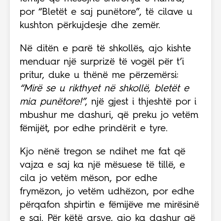
por “Bletët e saj punëtore”, të cilave u
kushton përkujdesje dhe zemër.
Në ditën e parë të shkollës, ajo kishte
menduar një surprizë të vogël për t’i
pritur, duke u thënë me përzemërsi:
“Mirë se u rikthyet në shkollë, bletët e
mia punëtore!”
, një gjest i thjeshtë por i
mbushur me dashuri, që preku jo vetëm
fëmijët, por edhe prindërit e tyre.
Kjo nënë tregon se ndihet me fat që
vajza e saj ka një mësuese të tillë, e
cila jo vetëm mëson, por edhe
frymëzon, jo vetëm udhëzon, por edhe
përqafon shpirtin e fëmijëve me mirësinë
e saj. Për këtë arsye, ajo ka dashur që