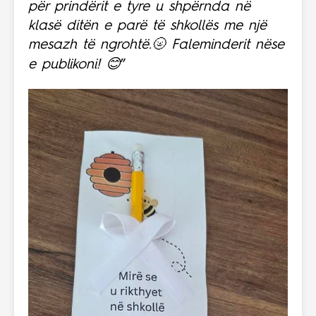
për prindërit e tyre u shpërnda në
klasë ditën e parë të shkollës me një
mesazh të ngrohtë.🌝 Faleminderit nëse
e publikoni! 😊
”