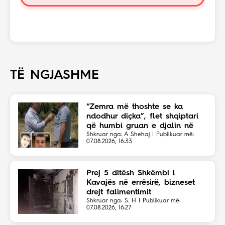
TË NGJASHME
“Zemra më thoshte se ka
ndodhur diçka”, flet shqiptari
që humbi gruan e djalin në
aksident
Shkruar nga: A Shehaj | Publikuar më:
07.08.2026, 16:33
Prej 5 ditësh Shkëmbi i
Kavajës në errësirë, bizneset
drejt falimentimit
Shkruar nga: S. H | Publikuar më:
07.08.2026, 16:27