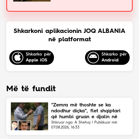
Shkarkoni aplikacionin JOQ ALBANIA
në platformat
Shkarko për
Shkarko për
Apple iOS
Android
Më të fundit
“Zemra më thoshte se ka
ndodhur diçka”, flet shqiptari
që humbi gruan e djalin në
aksident
Shkruar nga: A Shehaj | Publikuar më:
07.08.2026, 16:33