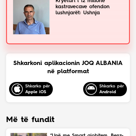
Kryetari i 12 milionë
kastravecave ofendon
lushnjarët: Ushnja
Shkarkoni aplikacionin JOQ ALBANIA
në platformat
Shkarko për
Shkarko për
Apple iOS
Android
Më të fundit
“Unë me Smart gjobitem, Benz-