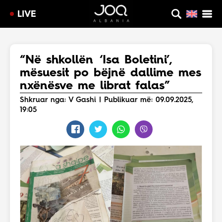
LIVE
“Në shkollën ‘Isa Boletini’,
mësuesit po bëjnë dallime mes
nxënësve me librat falas”
Shkruar nga: V Gashi | Publikuar më: 09.09.2025,
19:05