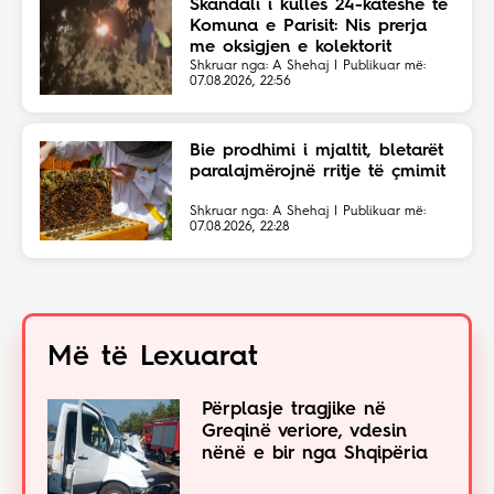
Skandali i kullës 24-katëshe te
Komuna e Parisit: Nis prerja
me oksigjen e kolektorit
magjistral në fshehtësi
Shkruar nga: A Shehaj | Publikuar më:
07.08.2026, 22:56
Bie prodhimi i mjaltit, bletarët
paralajmërojnë rritje të çmimit
Shkruar nga: A Shehaj | Publikuar më:
07.08.2026, 22:28
Më të Lexuarat
Përplasje tragjike në
Greqinë veriore, vdesin
nënë e bir nga Shqipëria