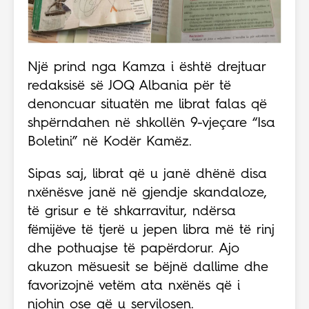
Një prind nga Kamza i është drejtuar
redaksisë së JOQ Albania për të
denoncuar situatën me librat falas që
shpërndahen në shkollën 9-vjeçare “Isa
Boletini” në Kodër Kamëz.
Sipas saj, librat që u janë dhënë disa
nxënësve janë në gjendje skandaloze,
të grisur e të shkarravitur, ndërsa
fëmijëve të tjerë u jepen libra më të rinj
dhe pothuajse të papërdorur. Ajo
akuzon mësuesit se bëjnë dallime dhe
favorizojnë vetëm ata nxënës që i
njohin ose që u servilosen.