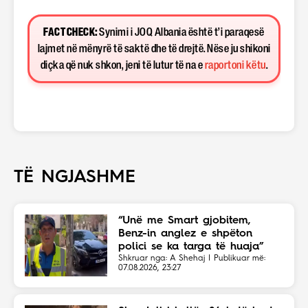
FACT CHECK:
Synimi i JOQ Albania është t’i paraqesë
lajmet në mënyrë të saktë dhe të drejtë. Nëse ju shikoni
diçka që nuk shkon, jeni të lutur të na e
raportoni këtu
.
TË NGJASHME
“Unë me Smart gjobitem,
Benz-in anglez e shpëton
polici se ka targa të huaja”
Shkruar nga: A Shehaj | Publikuar më:
07.08.2026, 23:27