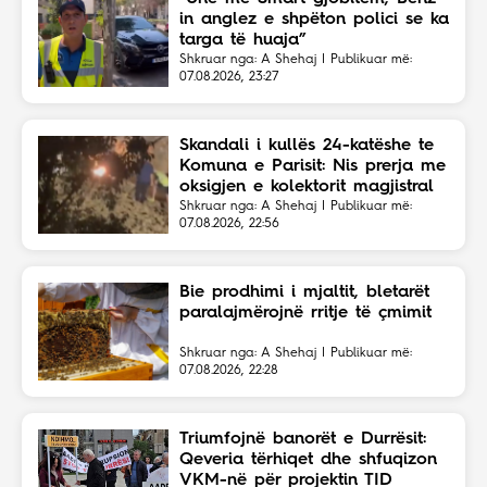
in anglez e shpëton polici se ka
targa të huaja”
Shkruar nga: A Shehaj | Publikuar më:
07.08.2026, 23:27
Skandali i kullës 24-katëshe te
Komuna e Parisit: Nis prerja me
oksigjen e kolektorit magjistral
në fshehtësi
Shkruar nga: A Shehaj | Publikuar më:
07.08.2026, 22:56
Bie prodhimi i mjaltit, bletarët
paralajmërojnë rritje të çmimit
Shkruar nga: A Shehaj | Publikuar më:
07.08.2026, 22:28
Triumfojnë banorët e Durrësit:
Qeveria tërhiqet dhe shfuqizon
VKM-në për projektin TID