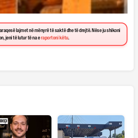
paraqesë lajmet në mënyrë të saktë dhe të drejtë. Nëse ju shikoni
, jeni të lutur të na e
raportoni këtu
.