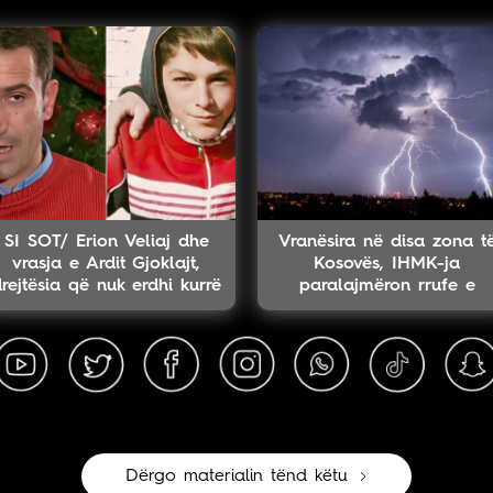
SI SOT/ Erion Veliaj dhe
Vranësira në disa zona t
vrasja e Ardit Gjoklajt,
Kosovës, IHMK-ja
rejtësia që nuk erdhi kurrë
paralajmëron rrufe e
breshër
Dërgo materialin tënd këtu