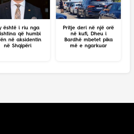
y është i riu nga
Pritje deri në një orë
ishtina që humbi
në kufi, Dheu i
tën në aksidentin
Bardhë mbetet pika
në Shqipëri
më e ngarkuar