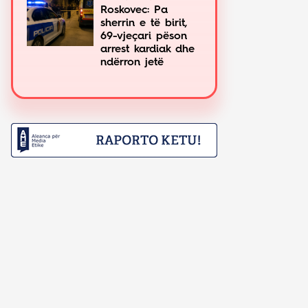
Roskovec: Pa
sherrin e të birit,
69-vjeçari pëson
arrest kardiak dhe
ndërron jetë