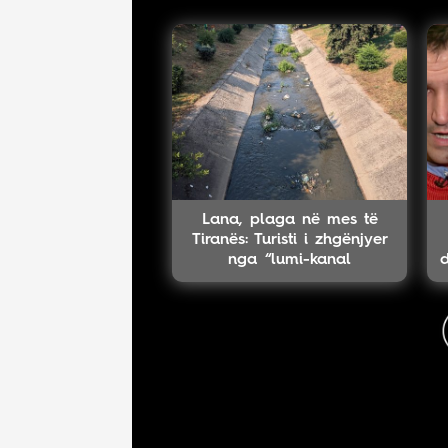
Lana, plaga në mes të
Tiranës: Turisti i zhgënjyer
nga “lumi-kanal
d
mbeturinash” në mes të
kryeqytetit