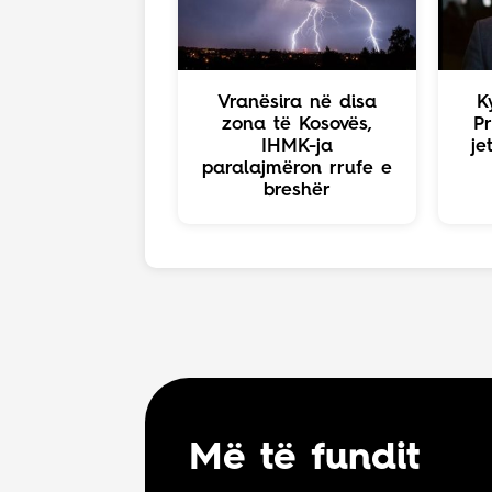
Vranësira në disa
K
zona të Kosovës,
Pr
IHMK-ja
je
paralajmëron rrufe e
breshër
Më të fundit