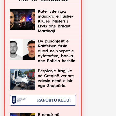
Katër vite nga
masakra e Fushë-
Krujës: Misteri i
Ervis dhe Brilant
Martinajt
Dy punonjësit e
Raiffeisen fusin
duart në xhepat e
qytetarëve, banka
dhe Policia heshtin
Përplasje tragjike
në Greqinë veriore,
vdesin nënë e bir
nga Shqipëria
E rëndë në