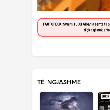
FACT CHECK:
Synimi i JOQ Albania është t’i 
diçka që nuk shkon
TË NGJASHME