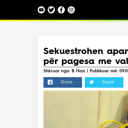
Kategoritë
Veç e Jona
Lajme
Sekuestrohen apar
Teknologji
për pagesa me valu
Bota
Argëtim
Shkruar nga: B Hasi | Publikuar më: 09.09
Maqedoni
Share
Share