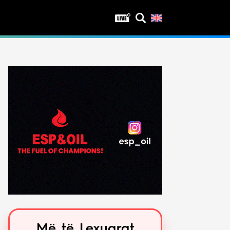
Privatësia
Politika e privatësisë
Kushtet e përdorimit
Më të Lexuarat