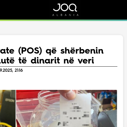
Rreth Nesh
Kontakt
Rreth Nesh
Marketing
Puno me ne!
Kontakt
ate (POS) që shërbenin
Live
të të dinarit në veri
.2025, 21:16