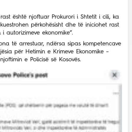
ast është njoftuar Prokurori i Shtetit i cili, ka
uestrohen përkohësisht dhe të iniciohet rast
i autorizimeve ekonomike”.
sona të arrestuar, ndërsa sipas kompetencave
Njësia për Hetimin e Krimeve Ekonomike –
njoftimin e Policisë së Kosovës.