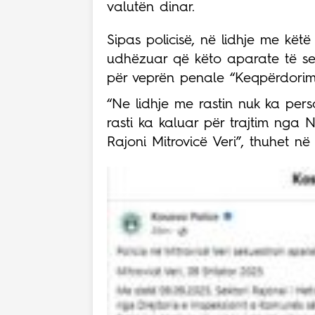
valutën dinar.
Sipas policisë, në lidhje me këtë r
udhëzuar që këto aparate të sek
për veprën penale “Keqpërdorim 
“Ne lidhje me rastin nuk ka per
rasti ka kaluar për trajtim nga 
Rajoni Mitrovicë Veri”, thuhet në 