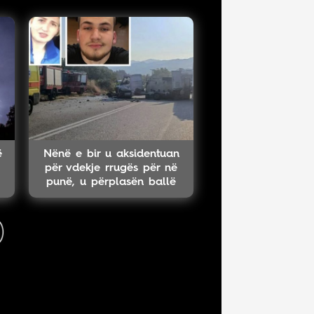
ë
Nënë e bir u aksidentuan
për vdekje rrugës për në
punë, u përplasën ballë
për ballë me një kamion