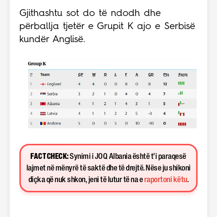
Gjithashtu sot do të ndodh dhe
përballja tjetër e Grupit K ajo e Serbisë
kundër Anglisë.
FACT CHECK:
Synimi i JOQ Albania është t’i paraqesë
lajmet në mënyrë të saktë dhe të drejtë. Nëse ju shikoni
diçka që nuk shkon, jeni të lutur të na e
raportoni këtu
.