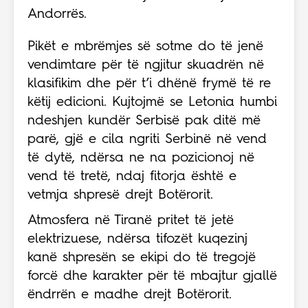
Andorrës.
Pikët e mbrëmjes së sotme do të jenë
vendimtare për të ngjitur skuadrën në
klasifikim dhe për t’i dhënë frymë të re
këtij edicioni. Kujtojmë se Letonia humbi
ndeshjen kundër Serbisë pak ditë më
parë, gjë e cila ngriti Serbinë në vend
të dytë, ndërsa ne na pozicionoj në
vend të tretë, ndaj fitorja është e
vetmja shpresë drejt Botërorit.
Atmosfera në Tiranë pritet të jetë
elektrizuese, ndërsa tifozët kuqezinj
kanë shpresën se ekipi do të tregojë
forcë dhe karakter për të mbajtur gjallë
ëndrrën e madhe drejt Botërorit.