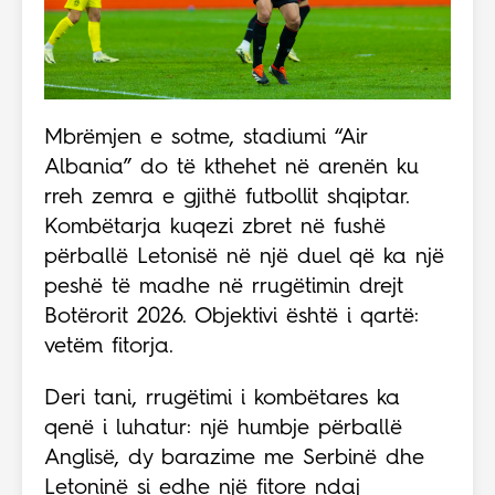
Mbrëmjen e sotme, stadiumi “Air
Albania” do të kthehet në arenën ku
rreh zemra e gjithë futbollit shqiptar.
Kombëtarja kuqezi zbret në fushë
përballë Letonisë në një duel që ka një
peshë të madhe në rrugëtimin drejt
Botërorit 2026. Objektivi është i qartë:
vetëm fitorja.
Deri tani, rrugëtimi i kombëtares ka
qenë i luhatur: një humbje përballë
Anglisë, dy barazime me Serbinë dhe
Letoninë si edhe një fitore ndaj