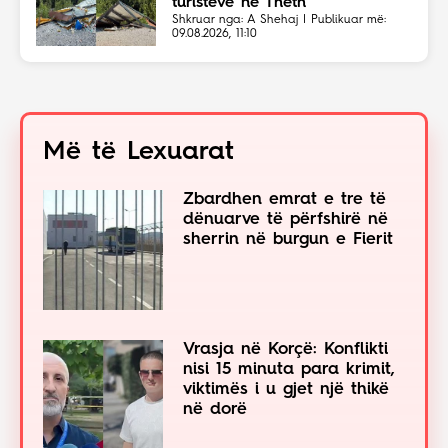
turistëve në Theth”
Shkruar nga: A Shehaj | Publikuar më:
09.08.2026, 11:10
Më të Lexuarat
Zbardhen emrat e tre të
dënuarve të përfshirë në
sherrin në burgun e Fierit
Vrasja në Korçë: Konflikti
nisi 15 minuta para krimit,
viktimës i u gjet një thikë
në dorë