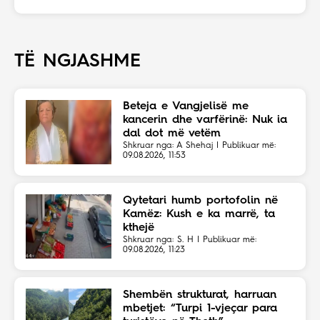
TË NGJASHME
Beteja e Vangjelisë me
kancerin dhe varfërinë: Nuk ia
dal dot më vetëm
Shkruar nga: A Shehaj | Publikuar më:
09.08.2026, 11:53
Qytetari humb portofolin në
Kamëz: Kush e ka marrë, ta
kthejë
Shkruar nga: S. H | Publikuar më:
09.08.2026, 11:23
Shembën strukturat, harruan
mbetjet: “Turpi 1-vjeçar para