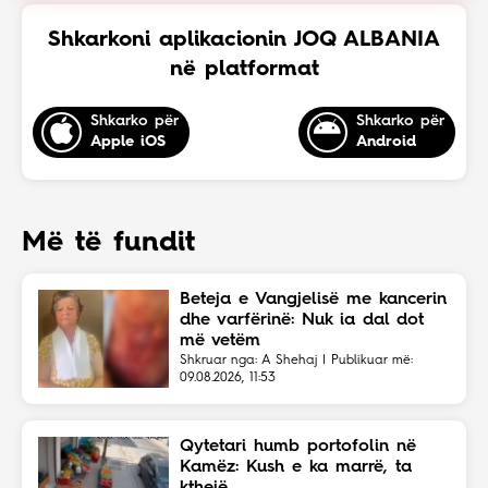
Shkarkoni aplikacionin JOQ ALBANIA
në platformat
Shkarko për
Shkarko për
Apple iOS
Android
Më të fundit
Beteja e Vangjelisë me kancerin
dhe varfërinë: Nuk ia dal dot
më vetëm
Shkruar nga: A Shehaj | Publikuar më:
09.08.2026, 11:53
Qytetari humb portofolin në
Kamëz: Kush e ka marrë, ta
kthejë