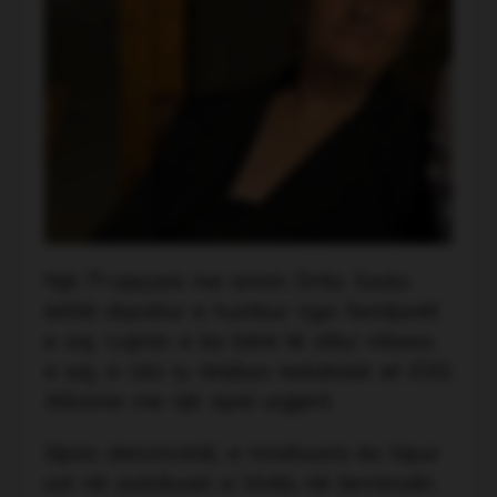
Një 71-vjeçare me emrin Drita Sada
është shpallur e humbur nga familjarët
e saj. Lajmin e ka bërë të ditur mbesa
e saj, e cila iu drejtua redaksisë së JOQ
Albania me një apel urgjent.
Sipas denoncimit, e moshuara ka hipur
sot në autobusin e Vorës në terminalin