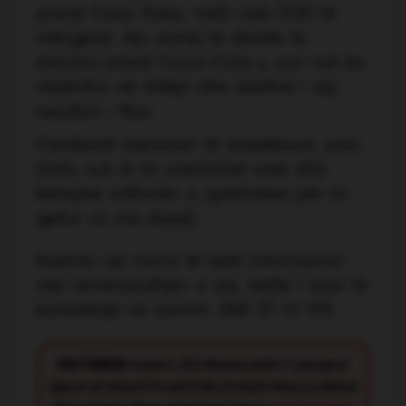
pranë Casa Italia, rreth orës 11:00 të
mëngjesit. Ajo duhej të zbriste te
stacioni pranë Coca-Cola-s, por nuk ka
mbërritur në shtëpi dhe telefoni i saj
rezulton i fikur.
Familjarët shprehen të shqetësuar, pasi
Drita nuk di të orientohet mirë dhe
kërkojnë ndihmën e qytetarëve për ta
gjetur sa më shpejt.
Kushdo që mund të ketë informacion
mbi vendndodhjen e saj, është i lutur të
kontaktojë në numrin: 068 37 47 195.
FACT CHECK:
Synimi i JOQ Albania është t’i paraqesë
lajmet në mënyrë të saktë dhe të drejtë. Nëse ju shikoni