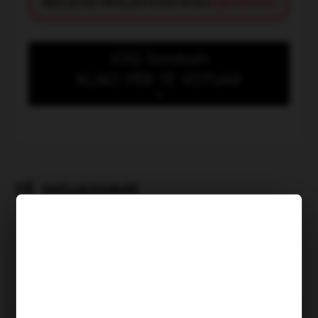
diçka që nuk shkon, jeni të lutur të na e
raportoni këtu
.
JOQ Sondazh
KLIKO PËR TË VOTUAR
Kush meriton të shpallet
“Heroi i muajit Korrik”?
TË NGJASHME
Vrasja e Edmond Sulës, policia
kontrolle në 4 banesa,
shoqëron disa persona
Shkruar nga: S. H | Publikuar më:
07.08.2026, 11:30