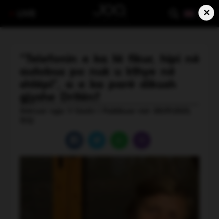
×
LIVE
“Telefonin e ka të fikur, hipi në
autobus po nuk u kthye në
shtëpi”, a e ka parë dikush
gjyshe Dritën?
Shkruar nga: V Gashi | Publikuar më: 08.09.2025,
19:12