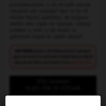
parashikueshme, a do të ketë ndonjë
ndryshim për popullin? Apo ai do të
mbetet thjesht spektator, që paguan
biletën dhe ndjek me shpresë, ndërsa
politikën e sheh si një teatër ku
gjithmonë luajnë të njëjtët aktorë?
FACT CHECK:
Synimi i JOQ Albania është t’i paraqesë
lajmet në mënyrë të saktë dhe të drejtë. Nëse ju shikoni
diçka që nuk shkon, jeni të lutur të na e
raportoni këtu
.
JOQ Sondazh
KLIKO PËR TË VOTUAR
Kush meriton të shpallet