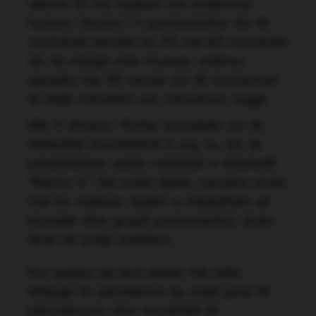
aktorë të rinj dytësor me potencial
humori. Sezoni i ri parlamentar do të
vazhdojë serialin ku PS me 83 mandate
do të mbajë rolin kryesor, ndërsa
opozita me 50 vende do të mundohet
të bëjë ndryshim pa ndryshuar asgjë.
Më 11 shtator, Partia Socialiste do të
mbledhë Asamblenë e saj, ku do të
prezantohen edhe ministrat e kabinetit
“Rama 4”. Në anën tjetër, opozita ende
nuk ka caktuar datën e mbledhjes së
kryesisë dhe grupit parlamentar, duke
lënë në pritje publikun.
Por pyetja që lind është: Në këtë
shfaqje të përvitshme ku rolet janë të
përcaktuara dhe rezultatet të