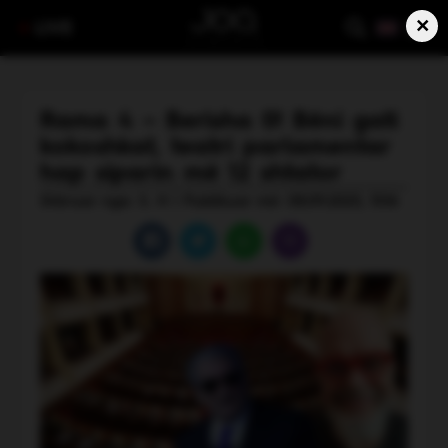
×
LIVE
Rama 4 – Berisha 0! Bëni gati
kokoshkat, teatri parlamentar
hap siparin më 12 shtator
Shkruar nga: S. H | Publikuar më: 08.09.2025, 15:16