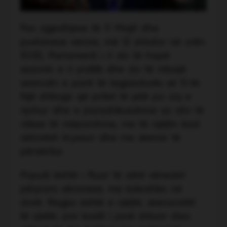
Pas zgjedhjeve të 11 Majit dhe
pushimeve verore, më 12 shtator në orën
10:00, Parlamenti i ri do të hapë
sezonin e ri politik dhe do të mbajë
seancën e parë të legjislaturës së 11-të.
Një shfaqje që pritet të jetë po aq e
njohur dhe e parashikueshme sa ato të
viteve të mëparshme, me të njëjtin kast
aktorësh kryesor dhe me skenar të
përsëritur.
Populli është i ftuar të zërë vënedet
përpara ekraneve, me kokoshka në
dorë. Regjia është e njëjtë, skenaristët
të vjetër, por kastit i janë shtuar disa