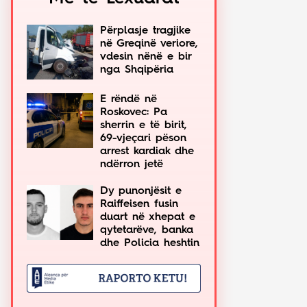
Përplasje tragjike
në Greqinë veriore,
vdesin nënë e bir
nga Shqipëria
E rëndë në
Roskovec: Pa
sherrin e të birit,
69-vjeçari pëson
arrest kardiak dhe
ndërron jetë
Dy punonjësit e
Raiffeisen fusin
duart në xhepat e
qytetarëve, banka
dhe Policia heshtin