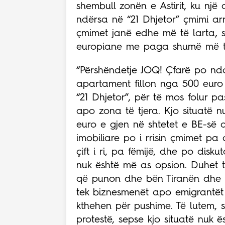
shembull zonën e Astirit, ku nj
ndërsa në “21 Dhjetor” çmimi ar
çmimet janë edhe më të larta, 
europiane me paga shumë më të
“Përshëndetje JOQ! Çfarë po nd
apartament fillon nga 500 euro
“21 Dhjetor”, për të mos folur pa
apo zona të tjera. Kjo situatë 
euro e gjen në shtetet e BE-së 
imobiliare po i rrisin çmimet pa 
çift i ri, pa fëmijë, dhe po disk
nuk është më as opsion. Duhet të
që punon dhe bën Tiranën dhe gji
tek biznesmenët apo emigrantët 
kthehen për pushime. Të lutem, 
protestë, sepse kjo situatë nuk 