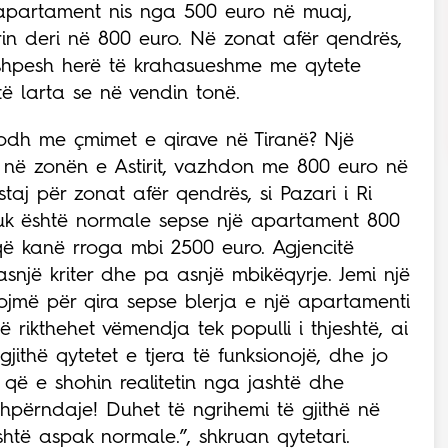
ë apartament nis nga 500 euro në muaj,
rin deri në 800 euro. Në zonat afër qendrës,
shpesh herë të krahasueshme me qytete
 larta se në vendin tonë.
odh me çmimet e qirave në Tiranë? Një
 në zonën e Astirit, vazhdon me 800 euro në
staj për zonat afër qendrës, si Pazari i Ri
nuk është normale sepse një apartament 800
që kanë rroga mbi 2500 euro. Agjencitë
asnjë kriter dhe pa asnjë mbikëqyrje. Jemi një
utojmë për qira sepse blerja e një apartamenti
 rikthehet vëmendja tek populli i thjeshtë, ai
thë qytetet e tjera të funksionojë, dhe jo
që e shohin realitetin nga jashtë dhe
shpërndaje! Duhet të ngrihemi të gjithë në
është aspak normale.”, shkruan qytetari.