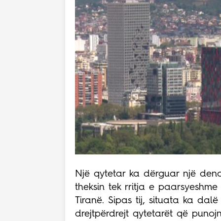
Një qytetar ka dërguar një den
theksin tek rritja e paarsyeshm
Tiranë. Sipas tij, situata ka dal
drejtpërdrejt qytetarët që punojn