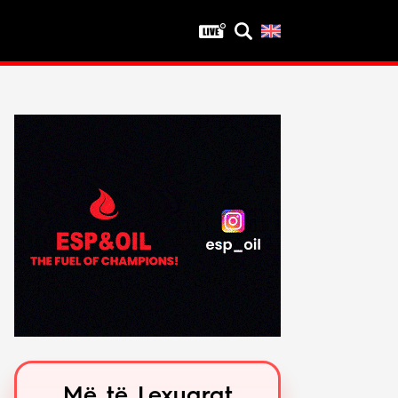
Privatësia
Politika e privatësisë
Kushtet e përdorimit
Më të Lexuarat