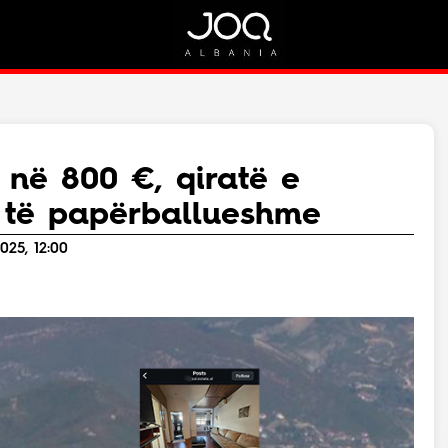
Rreth Nesh
Kontakt
Rreth Nesh
Marketing
Puno me ne!
Kontakt
i në 800 €, qiratë e
Live
ë të papërballueshme
025, 12:00