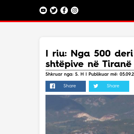
Kategoritë
Veç e Jona
Lajme
I riu: Nga 500 der
Teknologji
shtëpive në Tiran
Bota
Argëtim
Shkruar nga: S. H | Publikuar më: 05.09.2
Maqedoni
Share
Share