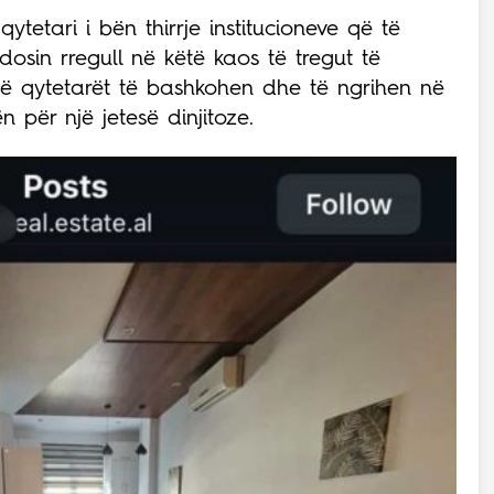
ytetari i bën thirrje institucioneve që të
osin rregull në këtë kaos të tregut të
që qytetarët të bashkohen dhe të ngrihen në
n për një jetesë dinjitoze.